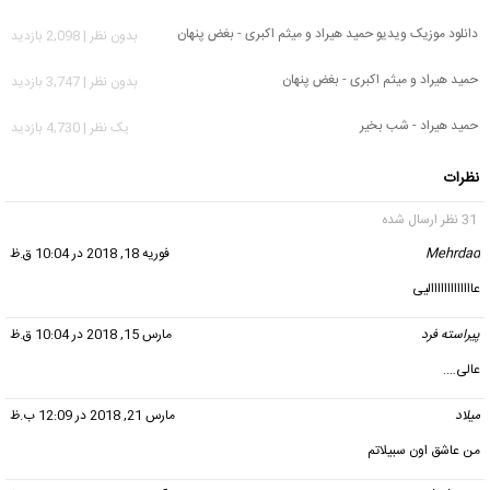
دانلود موزیک ویدیو حمید هیراد و میثم اکبری - بغض پنهان
بدون نظر | 2,098 بازدید
حمید هیراد و میثم اکبری - بغض پنهان
بدون نظر | 3,747 بازدید
حمید هیراد - شب بخیر
يک نظر | 4,730 بازدید
نظرات
31 نظر ارسال شده
Mehrdad
گفت:
فوریه 18, 2018 در 10:04 ق.ظ
عااااااااااااالیی
پیراسته فرد
گفت:
مارس 15, 2018 در 10:04 ق.ظ
عالی….
میلاد
گفت:
مارس 21, 2018 در 12:09 ب.ظ
من عاشق اون سبیلاتم