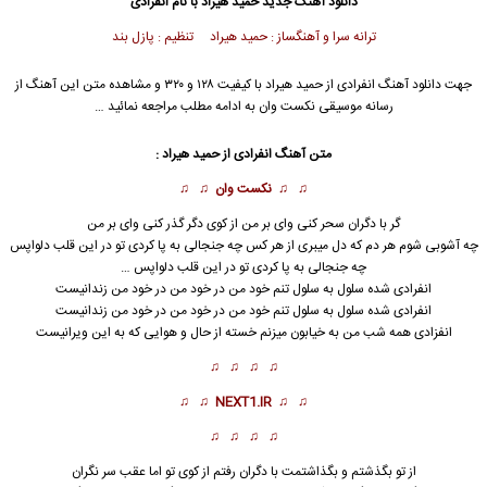
دانلود آهنگ جدید
حمید هیراد
با نام انفرادی
ترانه سرا و آهنگساز : حمید هیراد تنظیم : پازل بند
جهت دانلود آهنگ انفرادی از
حمید هیراد
با کیفیت ۱۲۸ و ۳۲۰ و مشاهده متن این آهنگ از
رسانه موسیقی نکست وان به ادامه مطلب مراجعه نمائید …
متن آهنگ انفرادی از
حمید هیراد
:
♫ ♫
نکست وان
♫ ♫
گر با دگران سحر کنی وای بر من از کوی دگر گذر کنی وای بر من
چه آشوبی شوم هر دم که دل میبری از هر کس چه جنجالی به پا کردی تو در این قلب دلواپس
چه جنجالی به پا کردی تو در این قلب دلواپس …
انفرادی شده سلول به سلول تنم خود من در خود من در خود من زندانیست
انفرادی
شده سلول به سلول تنم خود من در خود من در خود من زندانیست
انفزادی همه شب من به خیابون میزنم خسته از حال و هوایی که به این ویرانیست
♫ ♫ ♫ ♫
♫ ♫
NEXT1.IR
♫ ♫
♫ ♫ ♫ ♫
از تو بگذشتم و بگذاشتمت با دگران رفتم از کوی تو اما عقب سر نگران