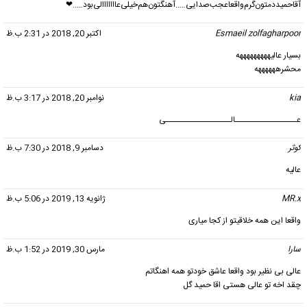
آقاحمیددمتون‌گرم‌واقعاعجب‌صدایی…..آهنگتون‌هم‌خیلی‌عااااااالی‌بود‌…..❤
Esmaeil zolfagharpoor
گفت:
اکتبر 20, 2018 در 2:31 ب.ظ
بسیار عالیهههههههههه
محشرههههههه
kia
گفت:
نوامبر 20, 2018 در 3:17 ب.ظ
عــــــــــــــــــالـــــــــــــــــــی
کوثر
گفت:
دسامبر 9, 2018 در 7:30 ب.ظ
عالیه
MR.x
گفت:
ژانویه 13, 2019 در 5:06 ب.ظ
واقعا این همه خلاقیتو از کجا میاری
سارا
گفت:
مارس 30, 2019 در 1:52 ب.ظ
عالی بی نظیر بود واقعا عاشق خودتو همه اهنگاتم
چقد اخه تو عالی هستی اقا حمید گل