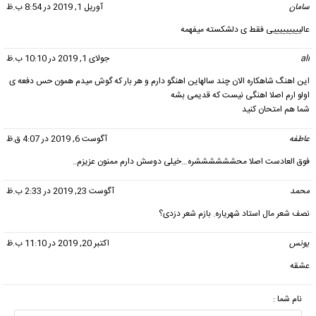
سامان
گفت:
آوریل 1, 2019 در 8:54 ب.ظ
عالیییییییییی فقط ی دلشکسته میفهمه
ali
گفت:
جولای 1, 2019 در 10:10 ب.ظ
این اهنگ شاهکاره الان چند سالهاین اهنگو دارم و هر بار که گوش میدم همون حس دفعه ی
اولو ارم اصلا اهنگی نیست که قدیمی بشه
شما هم امتحان کنید
عاطفه
گفت:
آگوست 6, 2019 در 4:07 ق.ظ
فوق العادست اصلا محششششششره…خیلی دوسش دارم ممنون عزیزم..
محمد
گفت:
آگوست 23, 2019 در 2:33 ب.ظ
نصف شعر مال استاد شهریاره. بازم شعر دزدی؟
یونس
گفت:
اکتبر 20, 2019 در 11:10 ب.ظ
عشقه
نام شما :