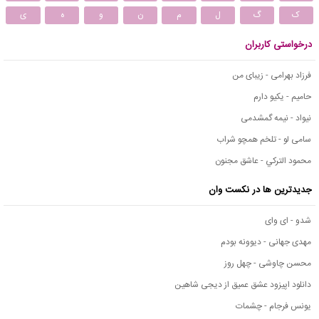
ک
گ
ل
م
ن
و
ه
ی
درخواستی کاربران
فرزاد بهرامی - زیبای من
حامیم - یکیو دارم
نیواد - نیمه گمشدمی
سامی لو - تلخم همچو شراب
محمود التركي - عاشق مجنون
جدیدترین ها در نکست وان
شدو - ای وای
مهدی جهانی - دیوونه بودم
محسن چاوشی - چهل روز
دانلود اپیزود عشق عمیق از دیجی شاهین
یونس فرجام - چشمات