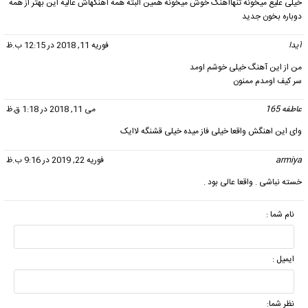
خیلی علیع میخونه تنهاآهنگ خوش میخونه همین البته همه آهنگهاش عالیه این بهتر از همه
دوباره بخون جدید
آیدا
گفت:
فوریه 11, 2018 در 12:15 ب.ظ
من از این آهنگ خیلی خوشم اومد
سر کیف اومدم ممنون
عاطفه 165
گفت:
می 11, 2018 در 1:18 ق.ظ
وای این اهنگش واقعا خیلی فاز میده خیلی قشنگه لاایک
armiya
گفت:
فوریه 22, 2019 در 9:16 ب.ظ
خسته نباشی . واقعا عالی بود .
نام شما :
ایمیل :
نظر شما: