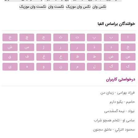
نکس وان
نکس وان موزیک
نکست وان
نکست وان موزیک
خوانندگان براساس الفبا
ا
ب
پ
ت
ث
ج
چ
ح
خ
د
ذ
ر
ز
ژ
س
ش
ص
ض
ط
ظ
ع
غ
ف
ق
ک
گ
ل
م
ن
و
ه
ی
درخواستی کاربران
فرزاد بهرامی - زیبای من
حامیم - یکیو دارم
نیواد - نیمه گمشدمی
سامی لو - تلخم همچو شراب
محمود التركي - عاشق مجنون