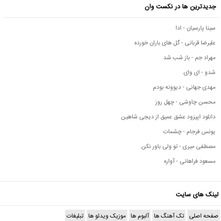
جدیدترین ها در نکست وان
سینا پارسیان - ادا
علیرضا قربانی - گل های باران خورده
مهراد جم - باز شب شد
شدو - ای وای
مهدی جهانی - دیوونه بودم
محسن چاوشی - چهل روز
دانلود اپیزود عشق عمیق از دیجی شاهین
یونس فرجام - چشمات
مصطفی میری - تو ولی باور نکن
مسعود فراهانی - آواره
لینک های سایت
صفحه اصلی
تک آهنگ ها
آلبوم ها
موزیک ویدئو ها
تبلیغات