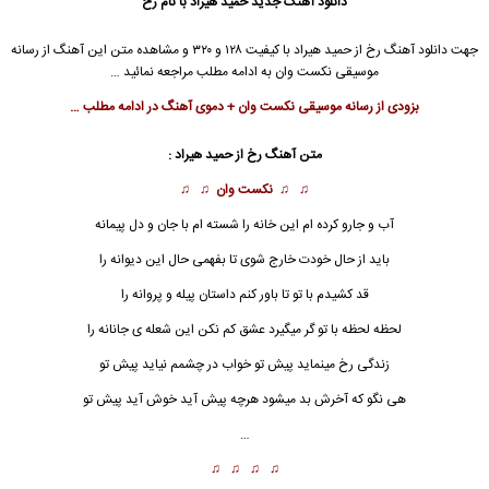
دانلود آهنگ جدید
حمید هیراد با نام رخ
جهت دانلود آهنگ رخ از حمید هیراد با کیفیت ۱۲۸ و ۳۲۰ و مشاهده متن این آهنگ از رسانه
موسیقی نکست وان به ادامه مطلب مراجعه نمائید …
بزودی از رسانه موسیقی نکست وان + دموی آهنگ در ادامه مطلب …
متن آهنگ رخ از حمید هیراد :
♫ ♫
نکست وان
♫ ♫
آب و جارو کرده ام این خانه را شسته ام با جان و دل پیمانه
باید از حال خودت خارج شوی تا بفهمی حال این دیوانه را
قد کشیدم با تو تا باور کنم داستان پیله و پروانه را
لحظه لحظه با تو گر میگیرد عشق کم نکن این شعله ی جانانه را
زندگی رخ مینماید پیش تو خواب در چشمم نیاید پیش تو
هی نگو که آخرش بد میشود هرچه پیش آید خوش آید پیش تو
…
♫ ♫ ♫ ♫