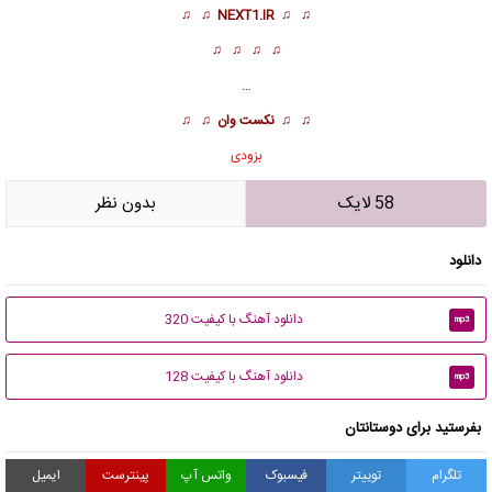
♫ ♫
NEXT1.IR
♫ ♫
♫ ♫ ♫ ♫
…
♫ ♫
نکست وان
♫ ♫
بزودی
58 لایک
بدون نظر
دانلود
دانلود آهنگ با کیفیت 320
mp3
دانلود آهنگ با کیفیت 128
mp3
بفرستید برای دوستانتان
تلگرام
توییتر
فیسبوک
واتس آپ
پینترست
ایمیل