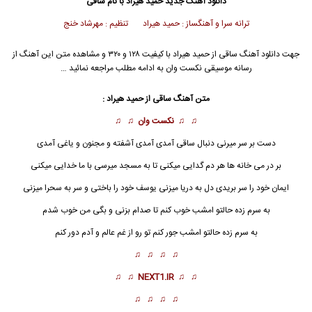
دانلود آهنگ جدید
حمید هیراد
با نام ساقی
ترانه سرا و آهنگساز : حمید هیراد تنظیم : مهرشاد خنج
جهت دانلود آهنگ ساقی از
حمید هیراد
با کیفیت ۱۲۸ و ۳۲۰ و مشاهده متن این آهنگ از
رسانه موسیقی نکست وان به ادامه مطلب مراجعه نمائید …
متن آهنگ
ساقی
از
حمید هیراد
:
♫ ♫
نکست وان
♫ ♫
دست بر سر میرنی دنبال
ساقی
آمدی آمدی آشفته و مجنون و یاغی آمدی
بر در می خانه ها هر دم گدایی میکنی تا به مسجد میرسی با ما خدایی میکنی
ایمان خود را سر بریدی دل به دریا میزنی یوسف خود را باختی و سر به سحرا میزنی
به سرم زده حالتو امشب خوب کنم تا صدام بزنی و بگی من خوب شدم
به سرم زده حالتو امشب جور کنم تو رو از غم عالم و آدم دور کنم
♫ ♫ ♫ ♫
♫ ♫
NEXT1.IR
♫ ♫
♫ ♫ ♫ ♫