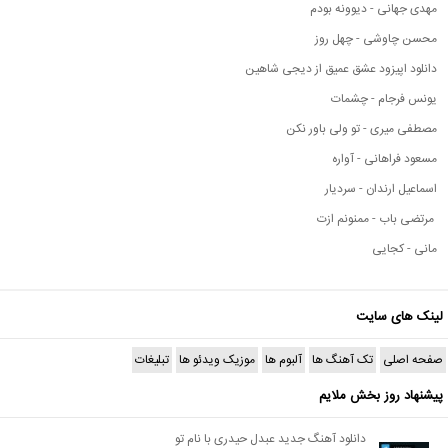
مهدی جهانی - دیوونه بودم
محسن چاوشی - چهل روز
دانلود اپیزود عشق عمیق از دیجی شاهین
یونس فرجام - چشمات
مصطفی میری - تو ولی باور نکن
مسعود فراهانی - آواره
اسماعیل ارندان - سردیار
مرتضی باب - ممنونم ازت
مانی - کجایی
لینک های سایت
صفحه اصلی
تک آهنگ ها
آلبوم ها
موزیک ویدئو ها
تبلیغات
پیشنهاد روز بخش ملایم
دانلود آهنگ جدید عبدل حیدری با نام تو