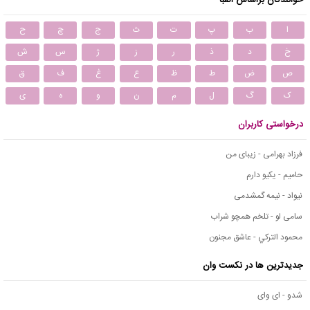
ا
ب
پ
ت
ث
ج
چ
ح
خ
د
ذ
ر
ز
ژ
س
ش
ص
ض
ط
ظ
ع
غ
ف
ق
ک
گ
ل
م
ن
و
ه
ی
درخواستی کاربران
فرزاد بهرامی - زیبای من
حامیم - یکیو دارم
نیواد - نیمه گمشدمی
سامی لو - تلخم همچو شراب
محمود التركي - عاشق مجنون
جدیدترین ها در نکست وان
شدو - ای وای