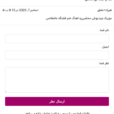
هیراد=عشق
گفت:
دسامبر 7, 2020 در 8:15 ب.ظ
موزیک ویدیوش محشرررره.اهنگ شم قشنگه عاشقانس
نام شما :
ایمیل :
نظر شما:
نظرات شما پس از بررسی و تایید نمایش داده می شود.