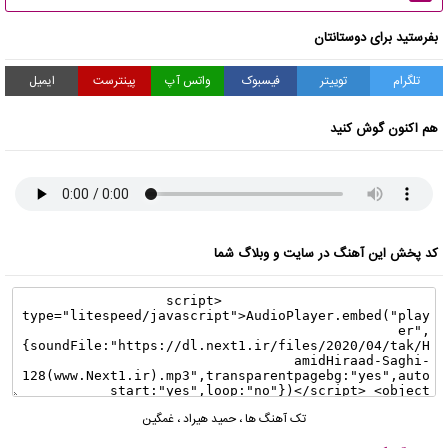
بفرستید برای دوستانتان
تلگرام
توییتر
فیسبوک
واتس آپ
پینترست
ایمیل
هم اکنون گوش کنید
کد پخش این آهنگ در سایت و وبلاگ شما
تک آهنگ ها
،
حمید هیراد
،
غمگین