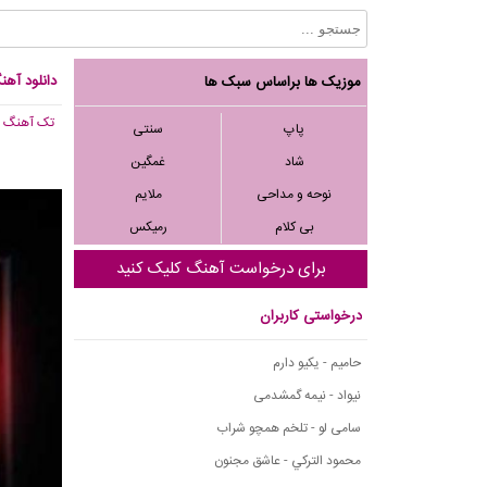
دانلود آهن
موزیک ها براساس سبک ها
تک آهنگ
, 910
پاپ
سنتی
شاد
غمگین
نوحه و مداحی
ملایم
بی کلام
رمیکس
برای درخواست آهنگ کلیک کنید
درخواستی کاربران
حامیم - یکیو دارم
نیواد - نیمه گمشدمی
سامی لو - تلخم همچو شراب
محمود التركي - عاشق مجنون