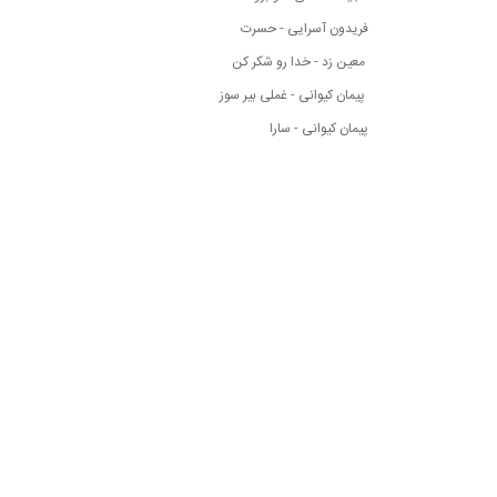
فریدون آسرایی - حسرت
معین زد - خدا رو شکر کن
پیمان کیوانی - غملی بیر سوز
پیمان کیوانی - سارا