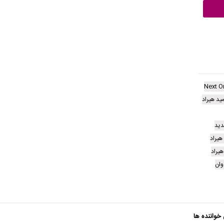
Next O
د هیراد
دید
هیراد
یراد
وان
 خواننده ها