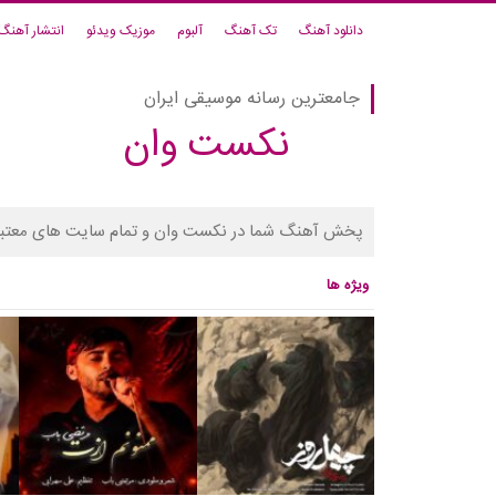
دانلود آهنگ
تک آهنگ
آلبوم
موزیک ویدئو
انتشار آهنگ
جامعترین رسانه موسیقی ایران
نکست وان
پخش آهنگ شما در نکست وان و تمام سایت های معتبر
ویژه ها