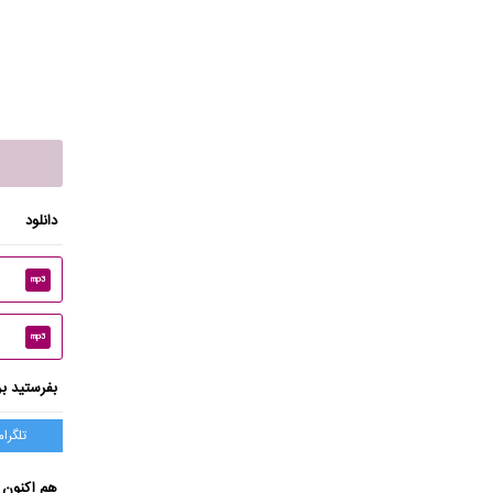
دانلود
mp3
mp3
بفرستید بر
تلگرام
هم اکنون 