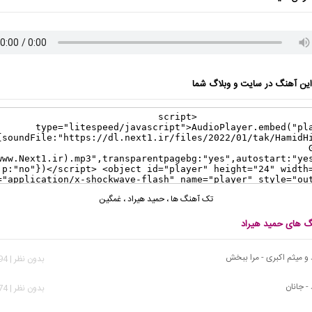
ن آهنگ در سایت و وبلاگ شما
تک آهنگ ها
،
حمید هیراد
،
غمگین
نگ های حمید هیراد
 و میثم اکبری - مرا ببخش
بدون نظر | 1,594 بازدید
- جانان
بدون نظر | 2,374 بازدید