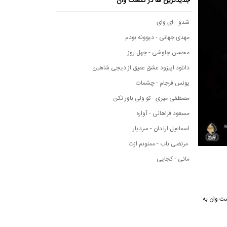
جدیدترین ها در نکست وان
شدو - ای وای
مهدی جهانی - دیوونه بودم
محسن چاوشی - چهل روز
دانلود اپیزود عشق عمیق از دیجی شاهین
یونس فرجام - چشمات
مصطفی میری - تو ولی باور نکن
مسعود فراهانی - آواره
اسماعیل ارندان - سردیار
مرتضی باب - ممنونم ازت
مانی - کجایی
نکست وان به