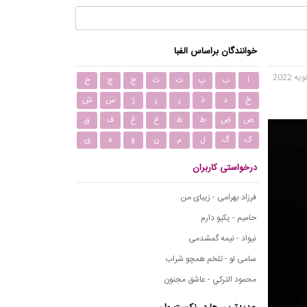
خوانندگان براساس الفبا
ا
ب
پ
ت
ث
ج
چ
ح
خ
د
ذ
ر
ز
ژ
س
ش
ص
ض
ط
ظ
ع
غ
ف
ق
ک
گ
ل
م
ن
و
ه
ی
درخواستی کاربران
فرزاد بهرامی - زیبای من
حامیم - یکیو دارم
نیواد - نیمه گمشدمی
سامی لو - تلخم همچو شراب
محمود التركي - عاشق مجنون