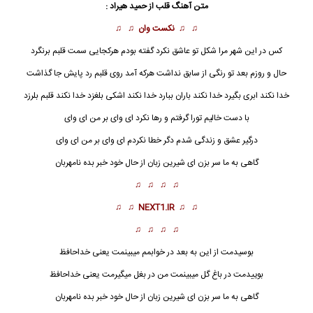
متن آهنگ
قلب
از
حمید هیراد
:
♫ ♫
نکست وان
♫ ♫
کس در این شهر مرا شکل تو عاشق نکرد گفته بودم هرکجایی سمت قلبم برنگرد
حال و روزم بعد تو رنگی از سابق نداشت هرکه آمد روی قلبم رد پایش جا گذاشت
خدا نکند ابری بگیرد خدا نکند باران ببارد خدا نکند اشکی بلغزد خدا نکند قلبم بلرزد
با دست خالیم تورا گرفتم و رها نکرد ای وای بر من ای وای
درگیر عشق و زندگی شدم دگر خطا نکردم ای وای بر من ای وای
گاهی به ما سر بزن ای شیرین زبان از حال خود خبر بده نامهربان
♫ ♫ ♫ ♫
♫ ♫
NEXT1.IR
♫ ♫
♫ ♫ ♫ ♫
بوسیدمت از این به بعد در خوابمم میبینمت یعنی خداحافظ
بوییدمت در باغ گل میبینمت من در بغل میگیرمت یعنی خداحافظ
گاهی به ما سر بزن ای شیرین زبان از حال خود خبر بده نامهربان