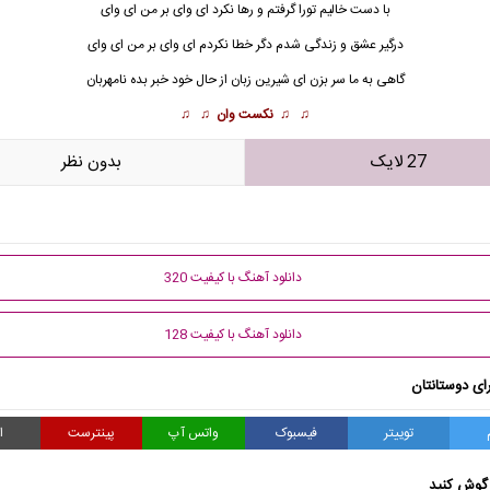
با دست خالیم تورا گرفتم و رها نکرد ای وای بر من ای وای
درگیر عشق و زندگی شدم دگر خطا نکردم ای وای بر من ای وای
گاهی به ما سر بزن ای شیرین زبان از حال خود خبر بده نامهربان
♫ ♫
نکست وان
♫ ♫
27 لایک
بدون نظر
دانلود آهنگ با کیفیت 320
دانلود آهنگ با کیفیت 128
ای دوستانتان
توییتر
فیسبوک
واتس آپ
پینترست
ا
گوش کنید