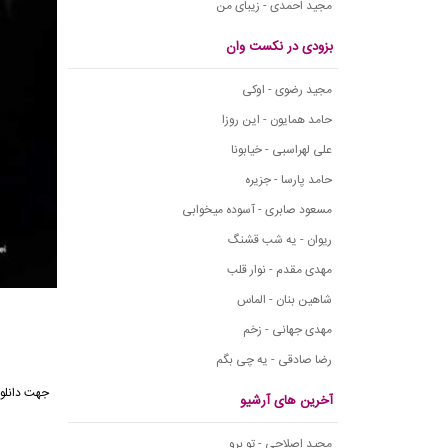
مجید احمدی - زیبای من
بزودی در نکست وان
مجید رضوی - اوکی
حامد همایون - این روزا
علی لهراسبی - خیابونا
حامد پارسا - جزیره
مسعود صابری - آسوده میخوابی
ریوان - یه شب قشنگ
مهدی مقدم - نوار قلب
شاهین بنان - الماس
مهدی جهانی - زخم
رضا صادقی - یه چی بگم
جهت دانلو
آخرین های آرشیو
مجید اصلاحی - تو برو