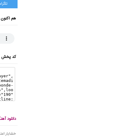
تلگرام
هم اکنون 
کد پخش ای
دانلود آهن
خشایار اعتم