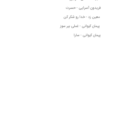
فریدون آسرایی - حسرت
معین زد - خدا رو شکر کن
پیمان کیوانی - غملی بیر سوز
پیمان کیوانی - سارا