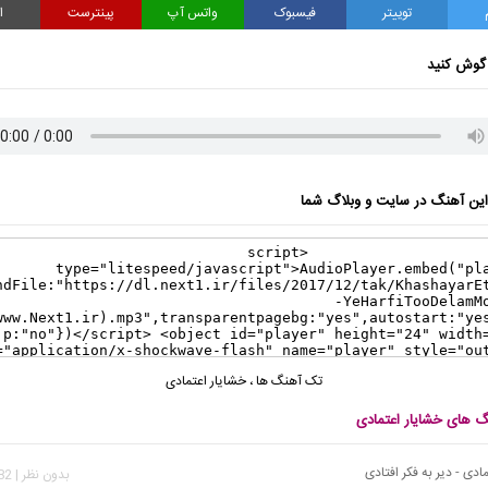
توییتر
فیسبوک
واتس آپ
پینترست
ا
گوش کنید
ن آهنگ در سایت و وبلاگ شما
تک آهنگ ها
،
خشایار اعتمادى
گ های خشایار اعتمادى
ادی - دیر به فکر افتادی
بدون نظر | 1,282 بازدید