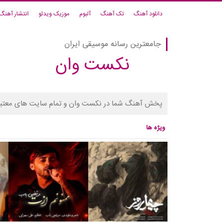
دانلود آهنگ
تک آهنگ
آلبوم
موزیک ویدئو
انتشار آهنگ
جامعترین رسانه موسیقی ایران
نکست وان
پخش آهنگ شما در نکست وان و تمام سایت های معتبر
ویژه ها