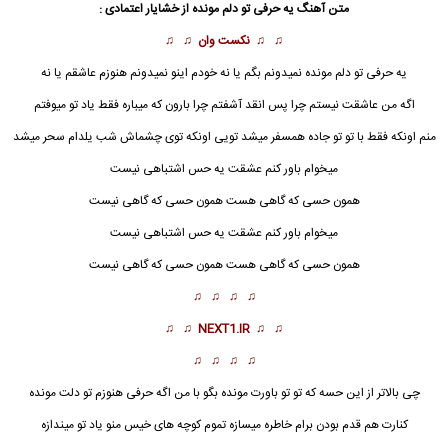
متن آهنگ یه حرفی تو دلم مونده از خشایار اعتمادی :
♫ ♫
نکست وان
♫ ♫
یه حرفی تو دلم مونده
نمیدونم بگم یا نه خودم اینو نمیدونم هنوزم عاشقم یا نه
اگه من عاشقت نیستم چرا پس انقد آشفتم چرا بارون که میباره فقط یاد تو میوفتم
منم اونکه فقط با تو تو جاده همسفر میشد تویی اونکه توی چشماش شب یلدام سحر میشد
میخوام باور کنم عشقت یه حس اشتباهی نیست
همون حسی که گاهی هست همون حسی که گاهی نیست
میخوام باور کنم عشقت یه حس اشتباهی نیست
همون حسی که گاهی هست همون حسی که گاهی نیست
♫ ♫ ♫ ♫
♫ ♫
NEXT1.IR
♫ ♫
♫ ♫ ♫ ♫
چی بالاتر از این حسه که تو تو باورت مونده بگو با من اگه حرفی هنوزم تو
دل
ت مونده
کنارت هم قدم بودن برام خاطره میسازه تموم کوچه های خیس منو یاد تو میندازه