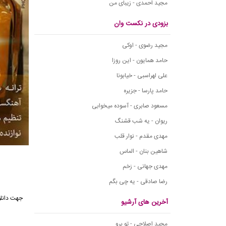
مجید احمدی - زیبای من
بزودی در نکست وان
مجید رضوی - اوکی
حامد همایون - این روزا
علی لهراسبی - خیابونا
حامد پارسا - جزیره
مسعود صابری - آسوده میخوابی
ریوان - یه شب قشنگ
مهدی مقدم - نوار قلب
شاهین بنان - الماس
مهدی جهانی - زخم
رضا صادقی - یه چی بگم
آخرین های آرشیو
مجید اصلاحی - تو برو