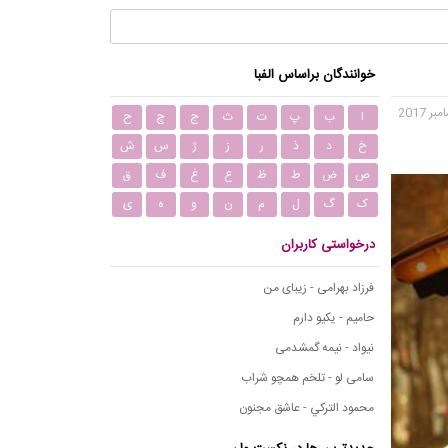
خوانندگان براساس الفبا
ا
ب
پ
ت
ث
ج
چ
ح
خ
د
ذ
ر
ز
ژ
س
ش
ص
ض
ط
ظ
ع
غ
ف
ق
ک
گ
ل
م
ن
و
ه
ی
درخواستی کاربران
فرزاد بهرامی - زیبای من
حامیم - یکیو دارم
نیواد - نیمه گمشدمی
سامی لو - تلخم همچو شراب
محمود التركي - عاشق مجنون