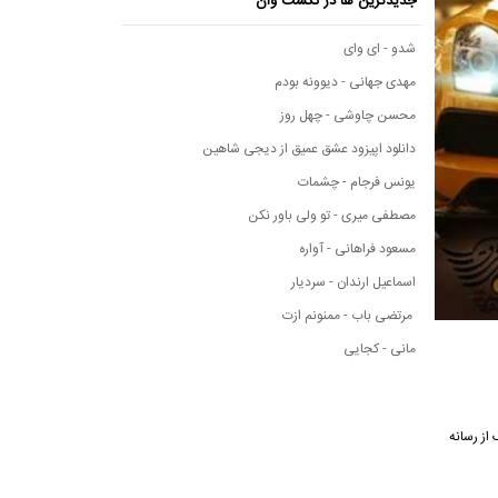
جدیدترین ها در نکست وان
شدو - ای وای
مهدی جهانی - دیوونه بودم
محسن چاوشی - چهل روز
دانلود اپیزود عشق عمیق از دیجی شاهین
یونس فرجام - چشمات
مصطفی میری - تو ولی باور نکن
مسعود فراهانی - آواره
اسماعیل ارندان - سردیار
مرتضی باب - ممنونم ازت
مانی - کجایی
شاهده متن این آهنگ از رسانه