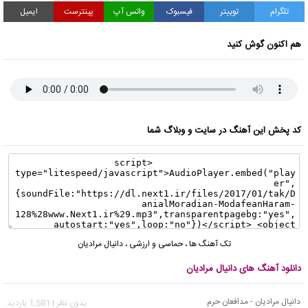
تلگرام
توییتر
فیسبوک
واتس آپ
پینترست
ایمیل
هم اکنون گوش کنید
کد پخش این آهنگ در سایت و وبلاگ شما
تک آهنگ ها
،
حماسی و ارزشی
،
دانیال مرادیان
دانلود آهنگ های دانیال مرادیان
دانیال مرادیان - مدافعان حرم
بدون نظر | 1,581 بازدید