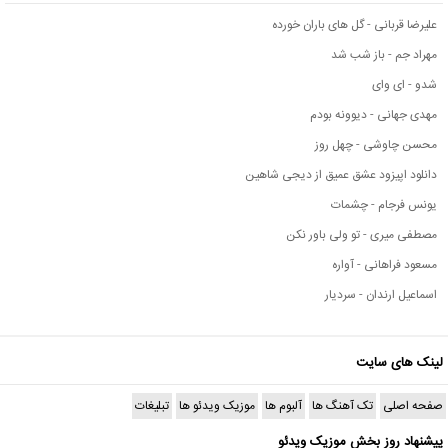
علیرضا قربانی - گل های باران خورده
مهراد جم - باز شب شد
شدو - ای وای
مهدی جهانی - دیوونه بودم
محسن چاوشی - چهل روز
دانلود اپیزود عشق عمیق از دیجی شاهین
یونس فرجام - چشمات
مصطفی میری - تو ولی باور نکن
مسعود فراهانی - آواره
اسماعیل ارندان - سردیار
لینک های سایت
صفحه اصلی
تک آهنگ ها
آلبوم ها
موزیک ویدئو ها
تبلیغات
پیشنهاد روز بخش موزیک ویدئو