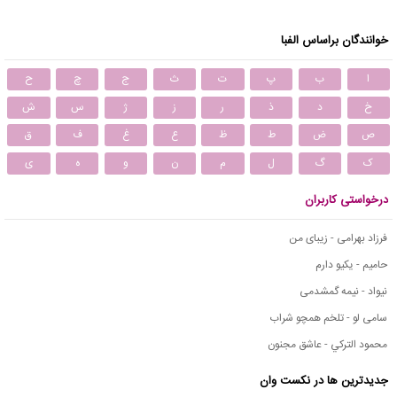
خوانندگان براساس الفبا
ا
ب
پ
ت
ث
ج
چ
ح
خ
د
ذ
ر
ز
ژ
س
ش
ص
ض
ط
ظ
ع
غ
ف
ق
ک
گ
ل
م
ن
و
ه
ی
درخواستی کاربران
فرزاد بهرامی - زیبای من
حامیم - یکیو دارم
نیواد - نیمه گمشدمی
سامی لو - تلخم همچو شراب
محمود التركي - عاشق مجنون
جدیدترین ها در نکست وان