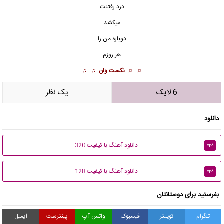
درد رفتنت
میکشد
دوباره من را
هر روزم
♫ ♫
نکست وان
♫ ♫
6 لایک
يک نظر
دانلود
دانلود آهنگ با کیفیت 320
mp3
دانلود آهنگ با کیفیت 128
mp3
بفرستید برای دوستانتان
تلگرام
توییتر
فیسبوک
واتس آپ
پینترست
ایمیل