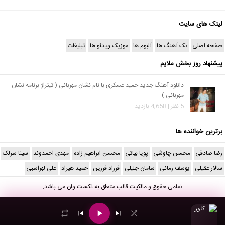
لینک های سایت
صفحه اصلی
تک آهنگ ها
آلبوم ها
موزیک ویدئو ها
تبلیغات
پیشنهاد روز بخش ملایم
دانلود آهنگ جدید حمید عسکری با نام نشان مهربانی ( تیتراژ برنامه نشان
مهربانی )
5 نظر | 4,658 بازدید
برترین خواننده ها
رضا صادقی
محسن چاوشی
پویا بیاتی
محسن ابراهیم زاده
مهدی احمدوند
سینا سرلک
سالار عقیلی
یوسف زمانی
سامان جلیلی
فرزاد فرزین
حمید هیراد
علی لهراسبی
تمامی حقوق و مالکیت قالب متعلق به
نکست وان
می باشد.