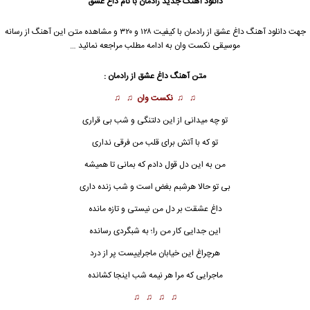
دانلود آهنگ جدید
رادمان با نام داغ عشق
جهت دانلود آهنگ داغ عشق از رادمان با کیفیت ۱۲۸ و ۳۲۰ و مشاهده متن این آهنگ از رسانه
موسیقی نکست وان به ادامه مطلب مراجعه نمائید …
متن آهنگ
داغ عشق
از رادمان :
♫ ♫
نکست وان
♫ ♫
تو چه میدانی از این دلتنگی و شب بی قراری
تو که با آتش برای قلب من فرقی نداری
من به این دل قول دادم که بمانی تا همیشه
بی تو حالا هرشبم بغض است و شب زنده داری
داغ
عشقت بر دل من نیستی و تازه مانده
این جدایی کار من را؛ به شبگردی رسانده
هرچراغ این خیابان ماجراییست پر از درد
ماجرایی که مرا هر نیمه شب اینجا کشانده
♫ ♫ ♫ ♫