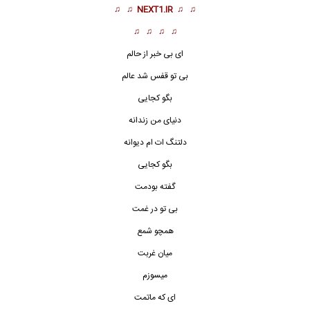
♫ ♫
NEXT1.IR
♫ ♫
♫ ♫ ♫ ♫
ای بی خبر از حالم‌
بی تو قفس شد عالم
بگو کجایی
دنیای من زندانه
دلتنگ ات ام دیوانه
بگو کجایی
گفته بودمت
بی تو در غمت
همچو شمع
میان غربت
میسوزم
ای که ماتمت