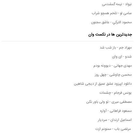
نیواد - نیمه گمشدمی
سامی لو - تلخم همچو شراب
محمود التركي - عاشق مجنون
جدیدترین ها در نکست وان
مهراد جم - باز شب شد
شدو - ای وای
مهدی جهانی - دیوونه بودم
محسن چاوشی - چهل روز
دانلود اپیزود عشق عمیق از دیجی شاهین
یونس فرجام - چشمات
مصطفی میری - تو ولی باور نکن
مسعود فراهانی - آواره
اسماعیل ارندان - سردیار
مرتضی باب - ممنونم ازت