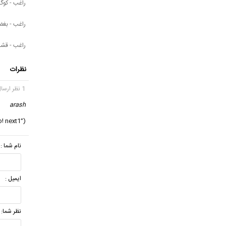
راغب - کوگ 
راغب - بغ
راغب - قش
نظرات
1 نظر ارسال شده
arash
o! next1”);
نام شما :
ایمیل :
نظر شما: