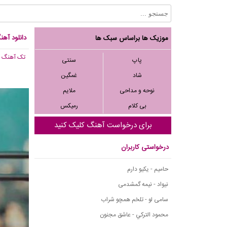
دانلود آهن
موزیک ها براساس سبک ها
تک آهنگ
, 267
پاپ
سنتی
شاد
غمگین
نوحه و مداحی
ملایم
بی کلام
رمیکس
برای درخواست آهنگ کلیک کنید
درخواستی کاربران
حامیم - یکیو دارم
نیواد - نیمه گمشدمی
سامی لو - تلخم همچو شراب
محمود التركي - عاشق مجنون