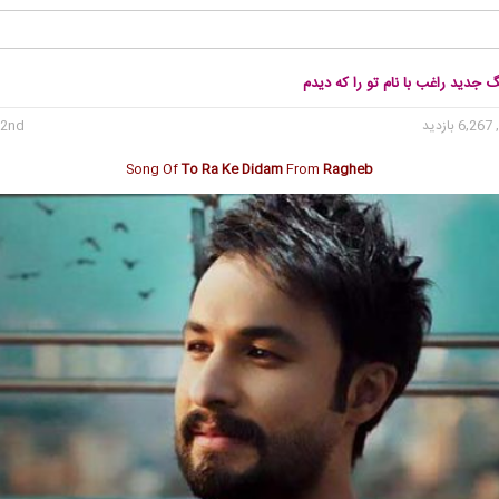
گ جدید راغب با نام تو را که دیدم
6, بازدید
2nd می 2020
Song Of
To Ra Ke Didam
From
Ragheb