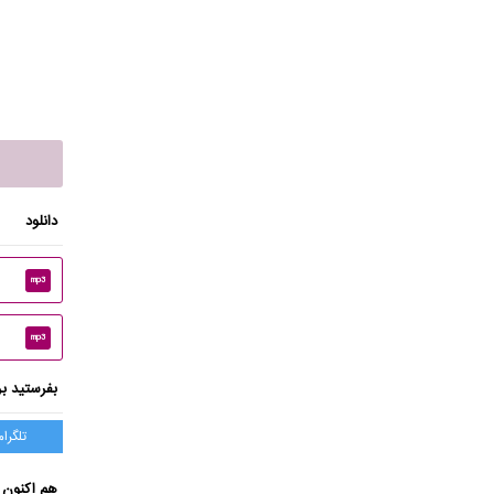
دانلود
mp3
mp3
بفرستید بر
تلگرام
هم اکنون 