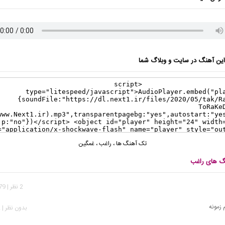
ن آهنگ در سایت و وبلاگ شما
تک آهنگ ها
،
راغب
،
غمگین
نگ های راغب
2 نظر | 1,579 بازدید
 زمونه
بدون نظر | 902 بازدید