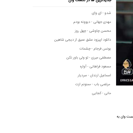
جدیدترین ها در نکست وان
شدو - ای وای
مهدی جهانی - دیوونه بودم
محسن چاوشی - چهل روز
دانلود اپیزود عشق عمیق از دیجی شاهین
یونس فرجام - چشمات
مصطفی میری - تو ولی باور نکن
مسعود فراهانی - آواره
اسماعیل ارندان - سردیار
مرتضی باب - ممنونم ازت
مانی - کجایی
ی نکست وان به