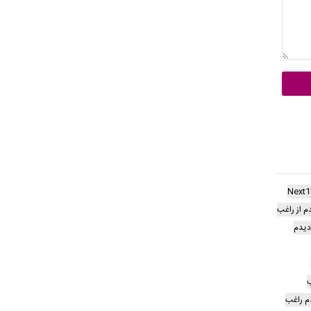
Next
م از راغب
 دیدم
ب
دم راغب