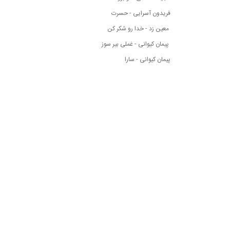
فریدون آسرایی - حسرت
معین زد - خدا رو شکر کن
پیمان کیوانی - غملی بیر سوز
پیمان کیوانی - سارا