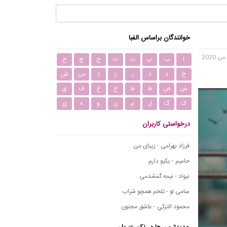
خوانندگان براساس الفبا
ا
ب
پ
ت
ث
ج
چ
ح
خ
د
ذ
ر
ز
ژ
س
ش
ص
ض
ط
ظ
ع
غ
ف
ق
ک
گ
ل
م
ن
و
ه
ی
درخواستی کاربران
فرزاد بهرامی - زیبای من
حامیم - یکیو دارم
نیواد - نیمه گمشدمی
سامی لو - تلخم همچو شراب
محمود التركي - عاشق مجنون