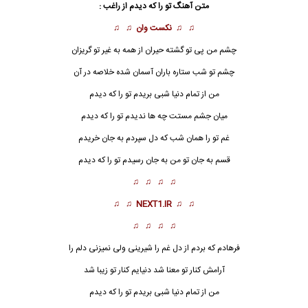
متن آهنگ تو را که دیدم از
راغب
:
♫ ♫
نکست وان
♫ ♫
چشم من پی تو گشته حیران از همه به غیر تو گریزان
چشم تو شب ستاره باران آسمان شده خلاصه در آن
من از تمام دنیا شبی بریدم تو را که دیدم
میان جشم مستت چه ها ندیدم
تو را که دیدم
غم تو را همان شب که دل سپردم به جان خریدم
قسم به جان تو من به جان رسیدم تو را که دیدم
♫ ♫ ♫ ♫
♫ ♫
NEXT1.IR
♫ ♫
♫ ♫ ♫ ♫
فرهادم که بردم از دل غم را شیرینی ولی نمیزنی دلم را
آرامش کنار تو معنا شد دنیایم کنار تو زیبا شد
من از تمام دنیا شبی بریدم
تو را که دیدم