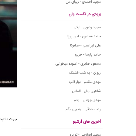
مجید احمدی - زیبای من
بزودی در نکست وان
مجید رضوی - اوکی
حامد همایون - این روزا
علی لهراسبی - خیابونا
حامد پارسا - جزیره
مسعود صابری - آسوده میخوابی
ریوان - یه شب قشنگ
مهدی مقدم - نوار قلب
شاهین بنان - الماس
مهدی جهانی - زخم
رضا صادقی - یه چی بگم
جهت دانلود 
آخرین های آرشیو
مجید اصلاحی - تو برو