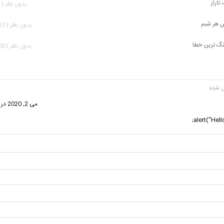
تاراز
بدون نظر | 463 بازدید
ض هر شبم
بدون نظر | 1,367 بازدید
نگ ترین خطا
بدون نظر | 1,650 بازدید
گفت:
می 2, 2020 در 5:10 ب.ظ
alert(“Hell