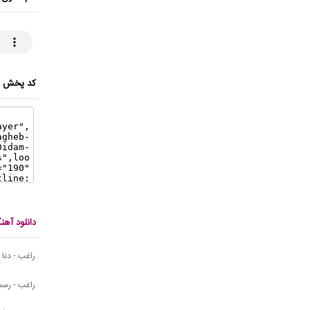
کد پخش ای
دانلود آه
راغب - دنا
راغب - رسم