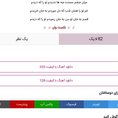
میان جشم مستت چه ها ندیدم تو را که دیدم
غم تو را همان شب که دل سپردم به جان خریدم
قسم به جان تو من به جان رسیدم تو را که دیدم
♫ ♫
نکست وان
♫ ♫
82 لایک
يک نظر
دانلود آهنگ با کیفیت 320
دانلود آهنگ با کیفیت 128
ای دوستانتان
توییتر
فیسبوک
واتس آپ
پینترست
ا
گوش کنید