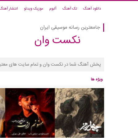
دانلود آهنگ
تک آهنگ
آلبوم
موزیک ویدئو
انتشار آهنگ
جامعترین رسانه موسیقی ایران
نکست وان
پخش آهنگ شما در نکست وان و تمام سایت های معتبر
ویژه ها