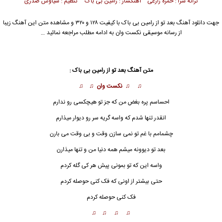
ترانه سرا : حمزه زارعی آهنگساز : رامین بی باک تنظیم : سیاوش صدری
جهت دانلود آهنگ بعد تو از
رامین بی باک
با کیفیت ۱۲۸ و ۳۲۰ و مشاهده متن این آهنگ زیبا
از رسانه موسیقی نکست وان به ادامه مطلب مراجعه نمائید …
متن آهنگ بعد تو از رامین بی باک :
♫ ♫ نکست وان ♫ ♫
احساسم پره بغض من که جز تو هیچکسی رو ندارم
انقدر ت
ن
ها شدم که واسه گریه سر رو دیوار میذارم
چشمامم با غم تو نمی سازن وقت و بی وقت می بارن
بعد تو دیوونه میشم همه دنیا من و تنها میذارن
واسه این که تو بمونی پیش هر کی گله کردم
حتی بیشتر از اونی که فک کنی حوصله کردم
فک کنی حوصله کردم
♫ ♫ ♫ ♫