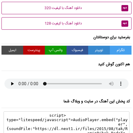
دانلود آهنگ با کیفیت 320
mp3
دانلود آهنگ با کیفیت 128
mp3
بفرستید برای دوستانتان
تلگرام
توییتر
فیسبوک
واتس آپ
پینترست
ایمیل
هم اکنون گوش کنید
کد پخش این آهنگ در سایت و وبلاگ شما