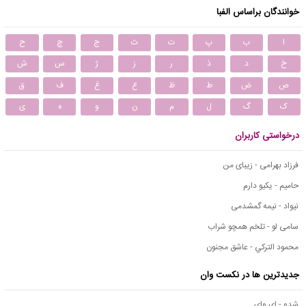
خوانندگان براساس الفبا
ا
ب
پ
ت
ث
ج
چ
ح
خ
د
ذ
ر
ز
ژ
س
ش
ص
ض
ط
ظ
ع
غ
ف
ق
ک
گ
ل
م
ن
و
ه
ی
درخواستی کاربران
فرزاد بهرامی - زیبای من
حامیم - یکیو دارم
نیواد - نیمه گمشدمی
سامی لو - تلخم همچو شراب
محمود التركي - عاشق مجنون
جدیدترین ها در نکست وان
شدو - ای وای