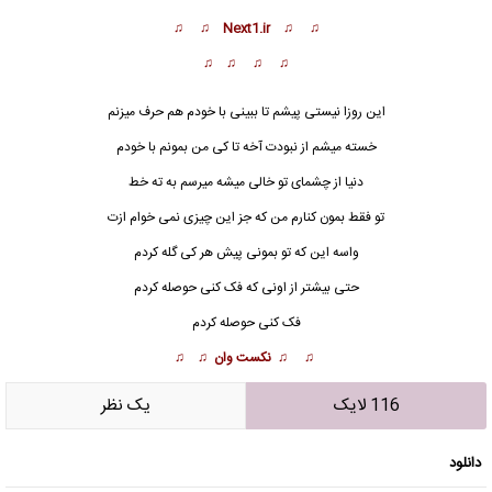
♫ ♫ Next1.ir ♫ ♫
♫ ♫ ♫ ♫
این روزا نیستی پیشم تا ببینی با خودم هم حرف میزنم
خسته میشم از نبودت آخه تا کی من بمونم با خودم
دنیا از چشمای تو خالی میشه میرسم به ته خط
تو فقط بمون ک
ن
ارم من که جز این چیزی نمی خوام ازت
واسه این که تو بمونی پیش هر کی گله کردم
حتی بیشتر از اونی که فک کنی حوصله کردم
فک کنی حوصله کردم
♫ ♫ نکست وان ♫ ♫
116 لایک
يک نظر
دانلود