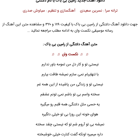
دانلود آهنگ جدید
رامین بی باک
با نام دلتنگی
ترانه سرا : نسرین سعیدی آهنگسازی و تنظیم : سیاوش صدری
جهت دانلود آهنگ دلتنگی از
رامین بی باک
با کیفیت ۱۲۸ و ۳۲۰ و مشاهده متن این آهنگ از
رسانه موسیقی نکست وان به ادامه مطلب مراجعه نمائید …
متن آهنگ دلتنگی از
رامین بی باک
:
♫ ♫
نکست وان
♫ ♫
نیستی تو و کار دل من تمومه باور ندارم
با تنهاییام نمی سازم نمیشه طاقت بیارم
نیستی تو و زندگی من پاشیده از این همه غم
سخته واسم بی تو باشم نمی تونم عشقم
یه حسی مثل
دلتنگی
همه قلبم رو میگیره
هوای خونه این روزا بی تو خیلی دلگیره
نمیشه بی تو آروم شم تو که نیستی چقد سخته
داره میمیره اونکه گفت کنارت خیلی خوشبخته