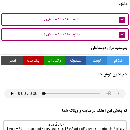
دانلود
دانلود آهنگ با کیفیت 320
mp3
دانلود آهنگ با کیفیت 128
mp3
بفرستید برای دوستانتان
تلگرام
توییتر
فیسبوک
واتس آپ
پینترست
ایمیل
هم اکنون گوش کنید
کد پخش این آهنگ در سایت و وبلاگ شما