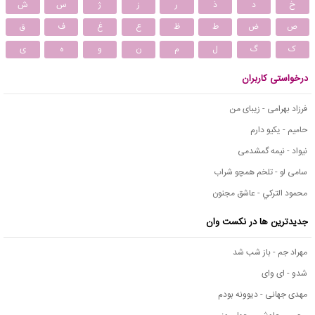
خ
د
ذ
ر
ز
ژ
س
ش
ص
ض
ط
ظ
ع
غ
ف
ق
ک
گ
ل
م
ن
و
ه
ی
درخواستی کاربران
فرزاد بهرامی - زیبای من
حامیم - یکیو دارم
نیواد - نیمه گمشدمی
سامی لو - تلخم همچو شراب
محمود التركي - عاشق مجنون
جدیدترین ها در نکست وان
مهراد جم - باز شب شد
شدو - ای وای
مهدی جهانی - دیوونه بودم