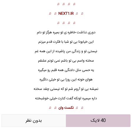
♫ ♫ ♫ ♫
♫ ♫
NEXT1.IR
♫ ♫
♫ ♫ ♫ ♫
دوری نذاشت خاطره ی تو بمیره هرگز تو دلم
این خیابونا بی تو شبا با فکرت قدم میزنم
نیستی تو و زندگی من پاشیده از این همه غم
سخته واسم بی تو باشم نمی تونم عشقم
یه حسی مثل
دلتنگی
همه قلبم رو میگیره
هوای خونه این روزا بی تو خیلی دلگیره
نمیشه بی تو آروم شم تو که نیستی چقد سخته
داره میمیره اونکه گفت کنارت خیلی خوشبخته
♫ ♫
نکست وان
♫ ♫
40 لایک
بدون نظر