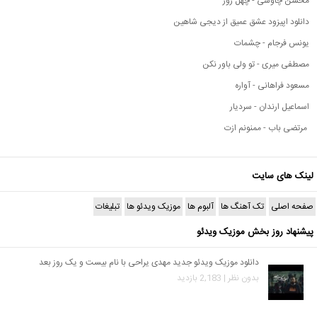
محسن چاوشی - چهل روز
دانلود اپیزود عشق عمیق از دیجی شاهین
یونس فرجام - چشمات
مصطفی میری - تو ولی باور نکن
مسعود فراهانی - آواره
اسماعیل ارندان - سردیار
مرتضی باب - ممنونم ازت
لینک های سایت
صفحه اصلی
تک آهنگ ها
آلبوم ها
موزیک ویدئو ها
تبلیغات
پیشنهاد روز بخش موزیک ویدئو
دانلود موزیک ویدئو جدید مهدی یراحی با نام بیست و یک روز بعد
بدون نظر | 2,183 بازدید