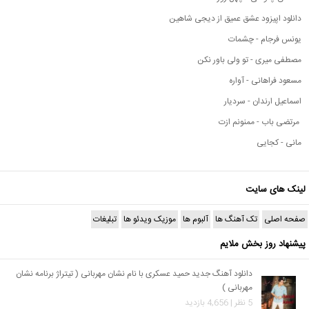
دانلود اپیزود عشق عمیق از دیجی شاهین
یونس فرجام - چشمات
مصطفی میری - تو ولی باور نکن
مسعود فراهانی - آواره
اسماعیل ارندان - سردیار
مرتضی باب - ممنونم ازت
مانی - کجایی
لینک های سایت
صفحه اصلی
تک آهنگ ها
آلبوم ها
موزیک ویدئو ها
تبلیغات
پیشنهاد روز بخش ملایم
دانلود آهنگ جدید حمید عسکری با نام نشان مهربانی ( تیتراژ برنامه نشان
مهربانی )
5 نظر | 4,656 بازدید