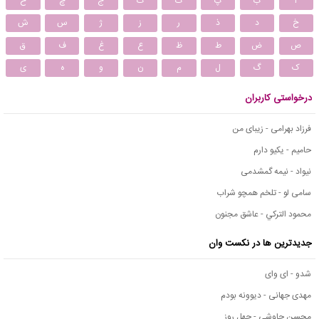
ا
ب
پ
ت
ث
ج
چ
ح
خ
د
ذ
ر
ز
ژ
س
ش
ص
ض
ط
ظ
ع
غ
ف
ق
ک
گ
ل
م
ن
و
ه
ی
درخواستی کاربران
فرزاد بهرامی - زیبای من
حامیم - یکیو دارم
نیواد - نیمه گمشدمی
سامی لو - تلخم همچو شراب
محمود التركي - عاشق مجنون
جدیدترین ها در نکست وان
شدو - ای وای
مهدی جهانی - دیوونه بودم
محسن چاوشی - چهل روز