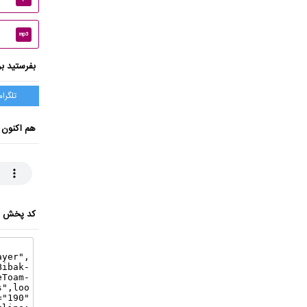
mp3
بفرستید بر
تلگرام
هم اکنون 
کد پخش ای