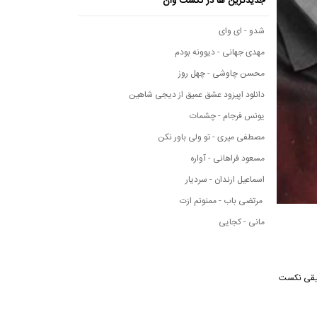
جدیدترین ها در نکست وان
شدو - ای وای
مهدی جهانی - دیوونه بودم
محسن چاوشی - چهل روز
دانلود اپیزود عشق عمیق از دیجی شاهین
یونس فرجام - چشمات
مصطفی میری - تو ولی باور نکن
مسعود فراهانی - آواره
اسماعیل ارندان - سردیار
مرتضی باب - ممنونم ازت
مانی - کجایی
نگ از رسانه موسیقی نکست