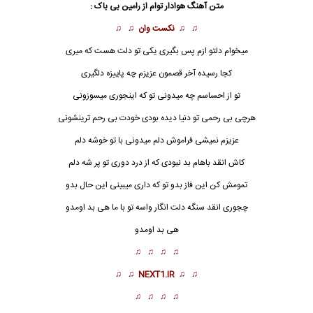
متن آهنگ
هوادار توام
از رامین بی باک :
♫ ♫
نکست وان
♫ ♫
میخوام دلتو ازم پس بگیری یکی تو دلت هست که میری
کجا رسیده آخر قصمون عزیزم چه پاییزه دلگیری
تو از احساسم چه میدونی تو که اینجوری میسوزونی
هرچی بی رحمی تو دنیا دیده بودی خودت بی رحم ترینشونی
عزیزم نمیشی فراموش دلم میدونی با تو خوشه دلم
کاش انقد باهام بد نبودی که از درد دوری تو پر شه دلم
تمومش کن این فاز بدو تو که داری میبینی این حال بدو
چجوری انقد سنگه دلت انگار واسه تو با ما هی بد اومدو
هی بد اومدو
♫ ♫ ♫ ♫
♫ ♫
NEXT1.IR
♫ ♫
♫ ♫ ♫ ♫