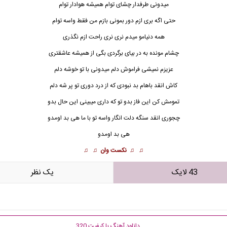
میدونی طرفدار چشای توام همیشه
هوادار توام
حتی اگه بری ازم دور بمونی بازم من فقط واسه توام
همه دنیامو میدم نری نری راحت ازم نگذری
چشام مونده به در بیای برگردی بگی از همیشه عاشقتری
عزیزم نمیشی فراموش دلم میدونی با تو خوشه دلم
کاش انقد باهام بد نبودی که از درد دوری تو پر شه دلم
تمومش کن این فاز بدو تو که داری میبینی این حال بدو
چجوری انقد سنگه دلت انگار واسه تو با ما هی بد اومدو
هی بد اومدو
♫ ♫
نکست وان
♫ ♫
43 لایک
يک نظر
دانلود آهنگ با کیفیت 320