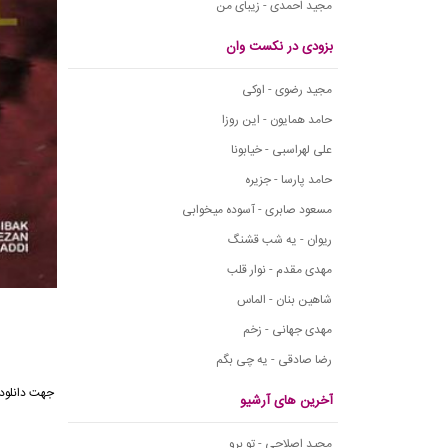
مجید احمدی - زیبای من
بزودی در نکست وان
مجید رضوی - اوکی
حامد همایون - این روزا
علی لهراسبی - خیابونا
حامد پارسا - جزیره
مسعود صابری - آسوده میخوابی
ریوان - یه شب قشنگ
مهدی مقدم - نوار قلب
شاهین بنان - الماس
مهدی جهانی - زخم
رضا صادقی - یه چی بگم
آخرین های آرشیو
مجید اصلاحی - تو برو