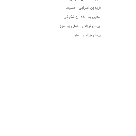
فریدون آسرایی - حسرت
معین زد - خدا رو شکر کن
پیمان کیوانی - غملی بیر سوز
پیمان کیوانی - سارا