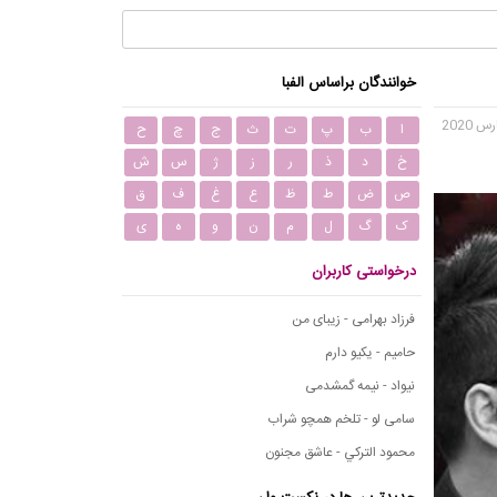
خوانندگان براساس الفبا
ا
ب
پ
ت
ث
ج
چ
ح
خ
د
ذ
ر
ز
ژ
س
ش
ص
ض
ط
ظ
ع
غ
ف
ق
ک
گ
ل
م
ن
و
ه
ی
درخواستی کاربران
فرزاد بهرامی - زیبای من
حامیم - یکیو دارم
نیواد - نیمه گمشدمی
سامی لو - تلخم همچو شراب
محمود التركي - عاشق مجنون