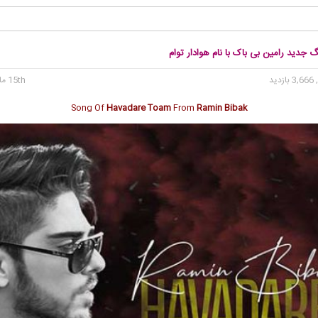
گ جدید رامین بی باک با نام هوادار توام
3, بازدید
15th مارس 2020
Song Of
Havadare Toam
From
Ramin Bibak