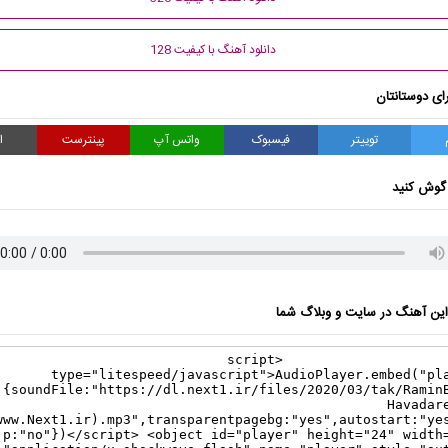
دانلود آهنگ با کیفیت 128
ای دوستانتان
توییتر
فیسبوک
واتس آپ
پینترست
ا
گوش کنید
ن آهنگ در سایت و وبلاگ شما