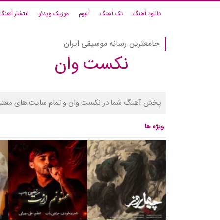
دانلود آهنگ
تک آهنگ
آلبوم
موزیک ویدئو
انتشار آهنگ
جامعترین رسانه موسیقی ایران
نکست وان
پخش آهنگ شما در نکست وان و تمام سایت های معتبر
ویژه ها