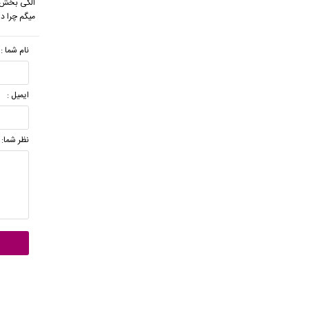
الکی بخش 
میگم چرا د
نام شما :
ایمیل :
نظر شما: