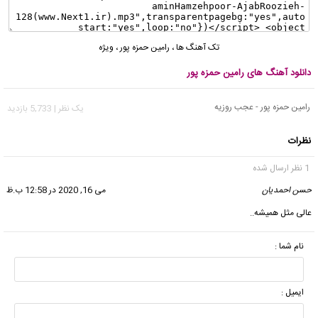
تک آهنگ ها
،
رامین حمزه پور
،
ویژه
دانلود آهنگ های رامین حمزه پور
رامین حمزه پور - عجب روزیه
يک نظر | 5,733 بازدید
نظرات
1 نظر ارسال شده
حسن احمدیان
گفت:
می 16, 2020 در 12:58 ب.ظ
عالی مثل همیشه..
نام شما :
ایمیل :