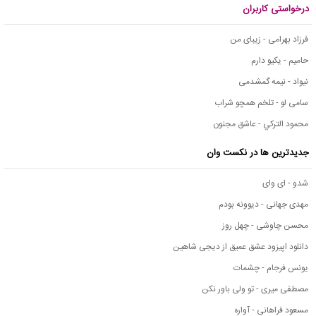
درخواستی کاربران
فرزاد بهرامی - زیبای من
حامیم - یکیو دارم
نیواد - نیمه گمشدمی
سامی لو - تلخم همچو شراب
محمود التركي - عاشق مجنون
جدیدترین ها در نکست وان
شدو - ای وای
مهدی جهانی - دیوونه بودم
محسن چاوشی - چهل روز
دانلود اپیزود عشق عمیق از دیجی شاهین
یونس فرجام - چشمات
مصطفی میری - تو ولی باور نکن
مسعود فراهانی - آواره