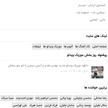
اسماعیل ارندان - سردیار
مرتضی باب - ممنونم ازت
مانی - کجایی
لینک های سایت
صفحه اصلی
تک آهنگ ها
آلبوم ها
موزیک ویدئو ها
تبلیغات
پیشنهاد روز بخش موزیک ویدئو
دانلود موزیک ویدئو جدید مهدی مقدم و آرمین مرسی با نام منو ببخش
بدون نظر | 1,175 بازدید
برترین خواننده ها
رضا صادقی
محسن چاوشی
پویا بیاتی
محسن ابراهیم زاده
مهدی احمدوند
سینا سرلک
سالار عقیلی
یوسف زمانی
سامان جلیلی
فرزاد فرزین
حمید هیراد
علی لهراسبی