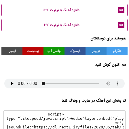
دانلود آهنگ با کیفیت 320
mp3
دانلود آهنگ با کیفیت 128
mp3
بفرستید برای دوستانتان
تلگرام
توییتر
فیسبوک
واتس آپ
پینترست
ایمیل
هم اکنون گوش کنید
کد پخش این آهنگ در سایت و وبلاگ شما