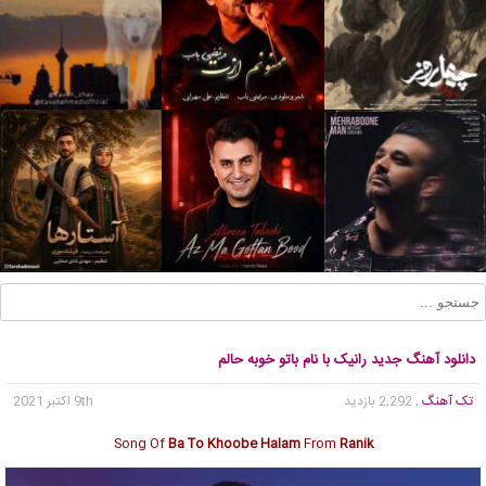
دانلود آهنگ جدید رانیک با نام باتو خوبه حالم
تک آهنگ
, 2,292 بازدید
9th اکتبر 2021
Song Of
Ba To Khoobe Halam
From
Ranik