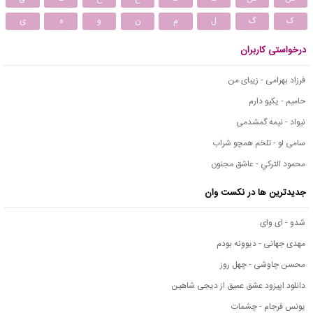
ک
گ
ل
م
ن
و
ه
ی
درخواستی کاربران
فرزاد بهرامی - زیبای من
حامیم - یکیو دارم
نیواد - نیمه گمشدمی
سامی لو - تلخم همچو شراب
محمود التركي - عاشق مجنون
جدیدترین ها در نکست وان
شدو - ای وای
مهدی جهانی - دیوونه بودم
محسن چاوشی - چهل روز
دانلود اپیزود عشق عمیق از دیجی شاهین
یونس فرجام - چشمات