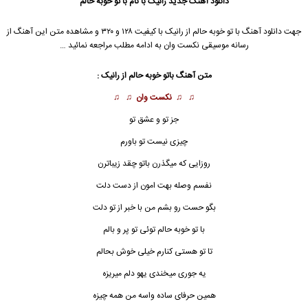
دانلود آهنگ جدید
رانیک با نام با تو خوبه حالم
جهت دانلود آهنگ با تو خوبه حالم از رانیک با کیفیت ۱۲۸ و ۳۲۰ و مشاهده متن این آهنگ از
رسانه موسیقی نکست وان به ادامه مطلب مراجعه نمائید …
متن آهنگ باتو خوبه حالم از رانیک :
♫ ♫
نکست وان
♫ ♫
جز تو و‌ عشق تو
چیزی نیست تو باورم
روزایی که میگذرن باتو چقد زیباترن
نفسم وصله بهت امون از دست دلت
بگو حست رو بشم من با خبر از تو دلت
با تو خوبه حالم توئی تو پر و بالم
تا تو هستی کنارم خیلی خوش بحالم
یه جوری میخندی یهو دلم میریزه
همین حرفای ساده واسه من همه چیزه