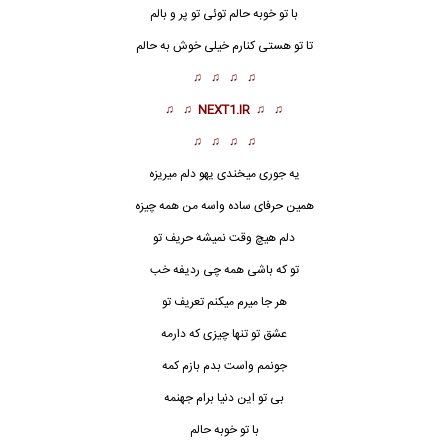
با تو خوبه حالم توئی تو پر و بالم
تا تو هستی کنارم خیلی
خوش به حالم
♫ ♫ ♫ ♫
♫ ♫
NEXT1.IR
♫ ♫
♫ ♫ ♫ ♫
یه جوری میخندی یهو دلم میریزه
همین حرفای ساده واسه من همه چیزه
دلم هیچ وقت نمیشه حریف تو
تو که باشی همه چی ردیفه خب
هر جا میرم میکنم تعریف تو
عشق تو تنها چیزی که دارمه
جونمم واست بدم بازم کمه
بی تو این دنیا برام جهنمه
با تو خوبه حالم