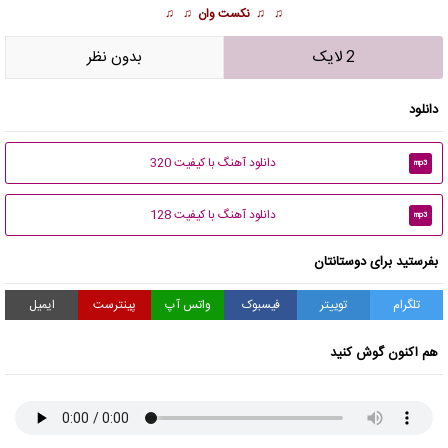
♫ ♫
نکست وان
♫ ♫
2 لایک
بدون نظر
دانلود
دانلود آهنگ با کیفیت 320
mp3
دانلود آهنگ با کیفیت 128
mp3
بفرستید برای دوستانتان
تلگرام
توییتر
فیسبوک
واتس آپ
پینترست
ایمیل
هم اکنون گوش کنید