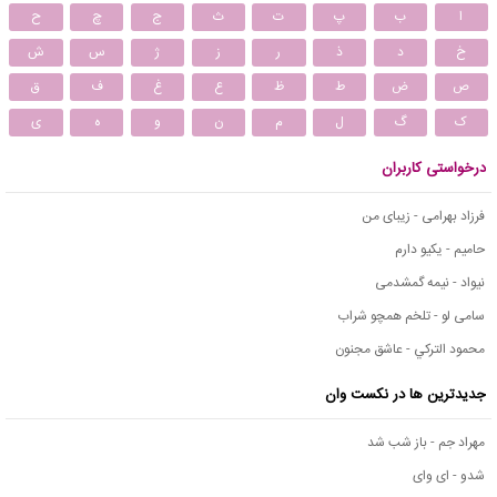
ا
ب
پ
ت
ث
ج
چ
ح
خ
د
ذ
ر
ز
ژ
س
ش
ص
ض
ط
ظ
ع
غ
ف
ق
ک
گ
ل
م
ن
و
ه
ی
درخواستی کاربران
فرزاد بهرامی - زیبای من
حامیم - یکیو دارم
نیواد - نیمه گمشدمی
سامی لو - تلخم همچو شراب
محمود التركي - عاشق مجنون
جدیدترین ها در نکست وان
مهراد جم - باز شب شد
شدو - ای وای