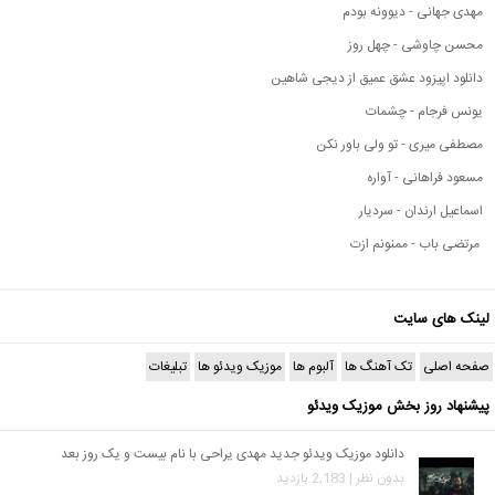
مهدی جهانی - دیوونه بودم
محسن چاوشی - چهل روز
دانلود اپیزود عشق عمیق از دیجی شاهین
یونس فرجام - چشمات
مصطفی میری - تو ولی باور نکن
مسعود فراهانی - آواره
اسماعیل ارندان - سردیار
مرتضی باب - ممنونم ازت
لینک های سایت
صفحه اصلی
تک آهنگ ها
آلبوم ها
موزیک ویدئو ها
تبلیغات
پیشنهاد روز بخش موزیک ویدئو
دانلود موزیک ویدئو جدید مهدی یراحی با نام بیست و یک روز بعد
بدون نظر | 2,183 بازدید