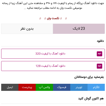
جهت دانلود آهنگ پرتگاه از
رسام
با کیفیت ۱۲۸ و ۳۲۰ و مشاهده متن این آهنگ زیبا از رسانه
موسیقی نکست وان به ادامه مطلب مراجعه نمائید …
♫ ♫
نکست وان
♫ ♫
23 لایک
بدون نظر
دانلود
دانلود آهنگ با کیفیت 320
mp3
دانلود آهنگ با کیفیت 128
mp3
بفرستید برای دوستانتان
تلگرام
توییتر
فیسبوک
واتس آپ
پینترست
ایمیل
هم اکنون گوش کنید