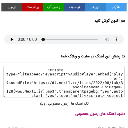
تلگرام
توییتر
فیسبوک
واتس آپ
پینترست
ایمیل
هم اکنون گوش کنید
کد پخش این آهنگ در سایت و وبلاگ شما
تک آهنگ ها
،
رسول معصومی
،
ویژه
دانلود آهنگ های رسول معصومی
رسول معصومی - مادر