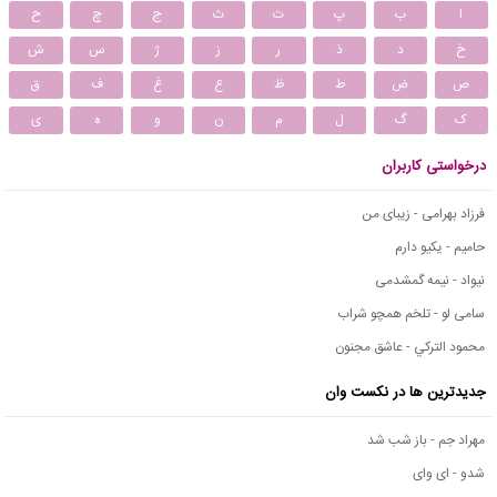
ا
ب
پ
ت
ث
ج
چ
ح
خ
د
ذ
ر
ز
ژ
س
ش
ص
ض
ط
ظ
ع
غ
ف
ق
ک
گ
ل
م
ن
و
ه
ی
درخواستی کاربران
فرزاد بهرامی - زیبای من
حامیم - یکیو دارم
نیواد - نیمه گمشدمی
سامی لو - تلخم همچو شراب
محمود التركي - عاشق مجنون
جدیدترین ها در نکست وان
مهراد جم - باز شب شد
شدو - ای وای