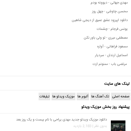
مهدی جهانی - دیوونه بودم
محسن چاوشی - چهل روز
دانلود اپیزود عشق عمیق از دیجی شاهین
یونس فرجام - چشمات
مصطفی میری - تو ولی باور نکن
مسعود فراهانی - آواره
اسماعیل ارندان - سردیار
مرتضی باب - ممنونم ازت
لینک های سایت
صفحه اصلی
تک آهنگ ها
آلبوم ها
موزیک ویدئو ها
تبلیغات
پیشنهاد روز بخش موزیک ویدئو
دانلود موزیک ویدئو جدید مهدی یراحی با نام بیست و یک روز بعد
بدون نظر | 2,183 بازدید