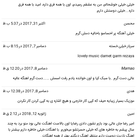
خیلی خیلی خوشحالم، من به عشقم رسیدم، اون با همه فرق داره، امید با همه فرق
داره….خیلی دوستش دارم.
محسن
گفت:
اکتبر 31, 2017 در 5:37 ب.ظ
خیلی آهنگه پر احساسو باحالیه دمش گرم
سرباز خیلی خسته
گفت:
دسامبر 7, 2017 در 8:15 ب.ظ
lovely music damet garm rezaya
Mamad
گفت:
دسامبر 8, 2017 در 12:20 ق.ظ
عالی دمت گرم ..با سبک کیا و اون خوانده یادم رفت اسمش …….دمت گرم اهنگه عالیه
هدی
گفت:
دسامبر 8, 2017 در 12:38 ب.ظ
موزیک بسیار زیبایه حیف که کپی کار خارجی و هیچ اشاره ی به کپی کردن کار نکردن
امین
گفت:
ژانویه 12, 2018 در 2:12 ق.ظ
امیر رضا جان عالی بود بازم نشون دادی رضایا اون بالاست اهنگت عالی بود منو برد به چند
سال پیشم به خاطره های که خیلی حسرتشو میخورم .با اهنگات خیلی خاطره دارم ببشتر با
اهنگ نازیت دوست دارم منتظر اهنگ دیگتم بهتر از همه اهنگات .