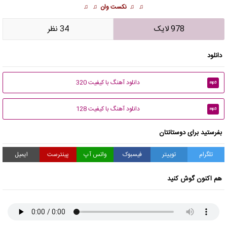
♫ ♫
نکست وان
♫ ♫
978 لایک
34 نظر
دانلود
دانلود آهنگ با کیفیت 320
mp3
دانلود آهنگ با کیفیت 128
mp3
بفرستید برای دوستانتان
تلگرام
توییتر
فیسبوک
واتس آپ
پینترست
ایمیل
هم اکنون گوش کنید