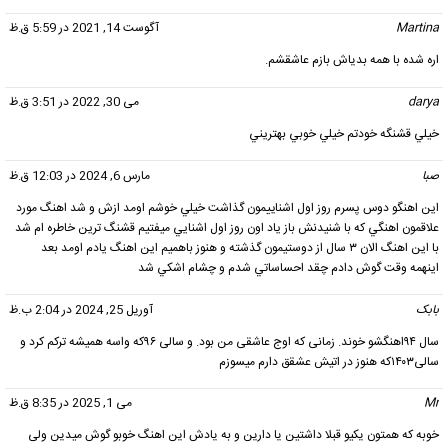
Martina
گفت:
آگوست 14, 2021 در 5:59 ق.ظ
اره شده با همه بدیاش بازم عاشقشم.
darya
گفت:
می 30, 2022 در 3:51 ق.ظ
خيلي قشنگه خودتم خيلي خوبي بهتريني
صبا
گفت:
مارس 6, 2024 در 12:03 ق.ظ
اين اهنگو دوس پسرم روز اول اشناييمون گذاشت خيلي خوشم اومد ازش و شد اهنگ مورد
علاقمون اهنگي كه با شنيدنش باز ياد اون روز اول اشنايي ميفتيم قشنگ ترين خاطره ام شد
با اين اهنگ الان ٣ سال از دوستيمون گذشته و هنوز باهميم اين اهنگ يادم اومد بعد
اينهمه وقت گوش دادم چقد احساساتي شدم و چشام اشكي شد
بابک
گفت:
آوریل 25, 2024 در 2:04 ب.ظ
سال ۹۴اهنگشو خوند. زمانی که اوج عاشقی من بود. و سالی ۹۶که واسه همیشه ترکم کرد و
سالی۱۴۰۳که هنوز در اتیش عشقق دارم میسوزم
Mr
گفت:
می 1, 2025 در 8:35 ق.ظ
خوبه که همتون یکیو قبلا داشتین یا دارین و به یادش این اهنگ خوبو گوش میدین ولی