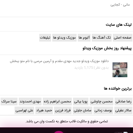
مانی - کجایی
لینک های سایت
صفحه اصلی
تک آهنگ ها
آلبوم ها
موزیک ویدئو ها
تبلیغات
پیشنهاد روز بخش موزیک ویدئو
دانلود موزیک ویدئو جدید مهدی مقدم و آرمین مرسی با نام منو ببخش
بدون نظر | 1,175 بازدید
برترین خواننده ها
رضا صادقی
محسن چاوشی
پویا بیاتی
محسن ابراهیم زاده
مهدی احمدوند
سینا سرلک
سالار عقیلی
یوسف زمانی
سامان جلیلی
فرزاد فرزین
حمید هیراد
علی لهراسبی
تمامی حقوق و مالکیت قالب متعلق به
نکست وان
می باشد.