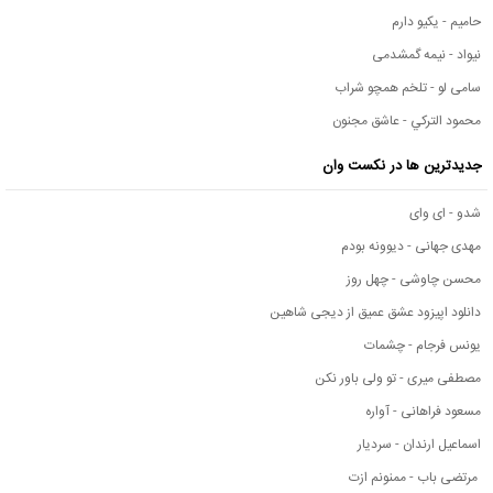
حامیم - یکیو دارم
نیواد - نیمه گمشدمی
سامی لو - تلخم همچو شراب
محمود التركي - عاشق مجنون
جدیدترین ها در نکست وان
شدو - ای وای
مهدی جهانی - دیوونه بودم
محسن چاوشی - چهل روز
دانلود اپیزود عشق عمیق از دیجی شاهین
یونس فرجام - چشمات
مصطفی میری - تو ولی باور نکن
مسعود فراهانی - آواره
اسماعیل ارندان - سردیار
مرتضی باب - ممنونم ازت