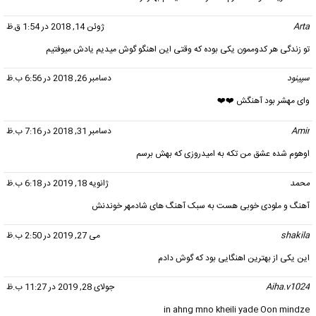
Arta
گفت:
ژوئن 14, 2018 در 1:54 ق.ظ
تو زندگی هر کدوممون یکی بوده که وقتی این اهنگو گوش میدیم یادش میوفتیم
سپینود
گفت:
دسامبر 26, 2018 در 6:56 ب.ظ
وای مهشر بود آهنگش ❤️❤️
Amir
گفت:
دسامبر 31, 2018 در 7:16 ب.ظ
اوهوم شده عشق من تکه به امیدروزی که بهش برسم
محمد
گفت:
ژانویه 18, 2019 در 6:18 ب.ظ
آهنگ و ملودی خوبی هست به سبک آهنگ های شادمهر خوندنش
shakila
گفت:
می 27, 2019 در 2:50 ب.ظ
این یکی از بهترین اهنگایی بود که گوش دادم
Aiha.v1024
گفت:
جولای 28, 2019 در 11:27 ب.ظ
in ahng mno kheili yade Oon mindze