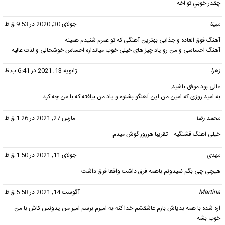
چقدر خوبي تو اخه
مبینا
گفت:
جولای 30, 2020 در 9:53 ق.ظ
آهنگ فوق العاده و جذابی بهترین آهنگی که تو عمرم شنیدم همینه
آهنگ احساسی و من رو یاد چیز های خیلی خوب میاندازه احساس خوشحالی و لذت عالیه
زهرا
گفت:
ژانویه 13, 2021 در 6:41 ب.ظ
عالی بود موفق باشید.
به امید روزی که امین من این آهنگو بشنوه و یاد من بیافته که با من چه کرد
محمد رضا
گفت:
مارس 27, 2021 در 1:26 ق.ظ
خیلی اهنگ قشنگیه …تقریبا هرروز گوش میدم
مهدی
گفت:
جولای 11, 2021 در 1:50 ق.ظ
هیچی چی بگم نمیدونم باهمه فرق داشت واقعا فرق داشت
Martina
گفت:
آگوست 14, 2021 در 5:58 ق.ظ
اره شده با همه بدیاش بازم عاشقشم.خدا کنه به امیرم برسم.امیر من یدونس.کاش با من
خوب بشه.