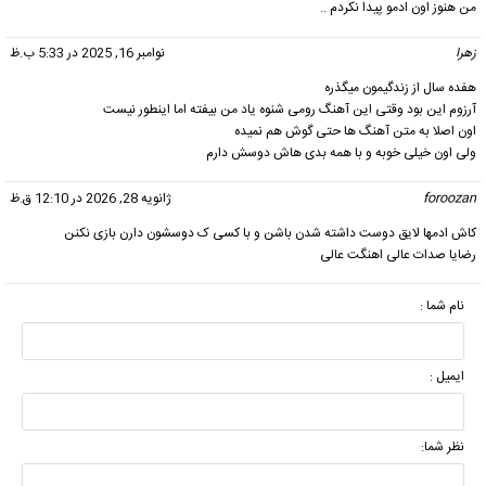
من هنوز اون ادمو پیدا نکردم ..
زهرا
گفت:
نوامبر 16, 2025 در 5:33 ب.ظ
هفده سال از زندگیمون میگذره
آرزوم این بود وقتی این آهنگ رو‌می شنوه یاد من بیفته اما اینطور نیست
اون اصلا به متن آهنگ ها حتی گوش هم نمیده
ولی اون خیلی خوبه و با همه بدی هاش دوسش دارم
foroozan
گفت:
ژانویه 28, 2026 در 12:10 ق.ظ
کاش ادمها لایق دوست داشته شدن باشن و با کسی ک دوسشون دارن بازی نکنن
رضایا صدات عالی اهنگت عالی
نام شما :
ایمیل :
نظر شما: