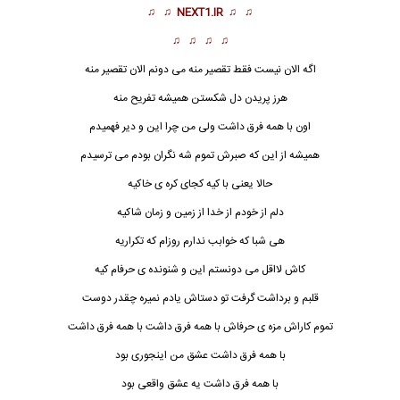
♫ ♫
NEXT1.IR
♫ ♫
♫ ♫ ♫ ♫
اگه الان نیست فقط تقصیر منه می دونم الان تقصیر منه
هرز پریدن دل شکستن همیشه تفریح منه
اون با همه فرق داشت ولی من چرا این و دیر فهمیدم
همیشه از این که صبرش تموم شه نگران بودم می ترسیدم
حالا یعنی با کیه کجای کره ی خاکیه
دلم از خودم از خدا از زمین و زمان شاکیه
هی شبا که خوابب ند
ا
رم روزام که تکراریه
کاش لااقل می دونستم این و شنونده ی حرفام کیه
قلبم و برداشت گرفت تو دستاش یادم نمیره چقدر دوست
تموم کاراش مزه ی حرفاش با همه فرق داشت با همه فرق داشت
با همه فرق داشت عشق من اینجوری بود
با همه فرق داشت یه عشق واقعی بود