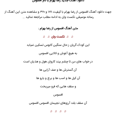
دانلود آهنگ جدید
رضا بهرام
با نام افسوس
جهت دانلود آهنگ افسوس از
رضا بهرام
با کیفیت ۱۲۸ و ۳۲۰ و مشاهده متن این آهنگ از
رسانه موسیقی نکست وان به ادامه مطلب مراجعه نمائید …
متن آهنگ
افسوس
از
رضا بهرام
:
♫ ♫
نکست وان
♫ ♫
این کودک گریان ز حال سنگین کابوس تسکین نمیابد
به هیچ آغوش و لالایی افسوس
در خواب های من تا چشم بیند کاروان هول و هذیان است
آن گسترش ها و صف آرایی ها
آن کیل ها و اسب ها و برج و بارو ها
و سقف هایی که فرو میریخت
افسوس
آن سقف بلند آرزوهای نجیبمان افسوس افسوس
♫ ♫ ♫ ♫