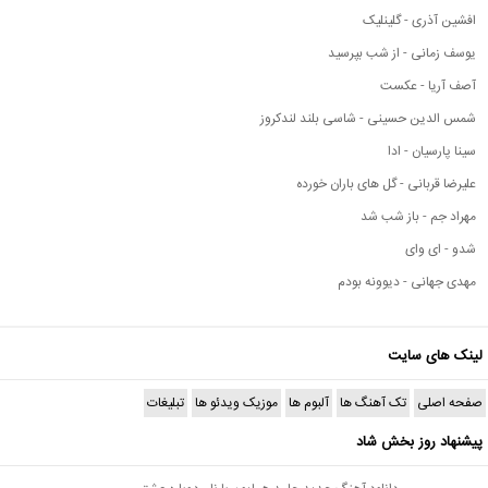
افشین آذری - گلینلیک
یوسف زمانی - از شب بپرسید
آصف آریا - عکست
شمس الدین حسینی - شاسی بلند لندکروز
سینا پارسیان - ادا
علیرضا قربانی - گل های باران خورده
مهراد جم - باز شب شد
شدو - ای وای
مهدی جهانی - دیوونه بودم
لینک های سایت
صفحه اصلی
تک آهنگ ها
آلبوم ها
موزیک ویدئو ها
تبلیغات
پیشنهاد روز بخش شاد