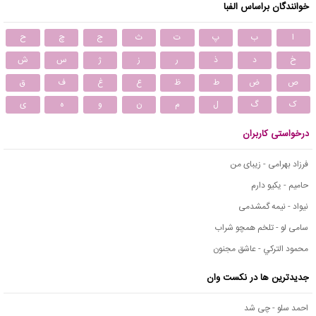
خوانندگان براساس الفبا
ا
ب
پ
ت
ث
ج
چ
ح
خ
د
ذ
ر
ز
ژ
س
ش
ص
ض
ط
ظ
ع
غ
ف
ق
ک
گ
ل
م
ن
و
ه
ی
درخواستی کاربران
فرزاد بهرامی - زیبای من
حامیم - یکیو دارم
نیواد - نیمه گمشدمی
سامی لو - تلخم همچو شراب
محمود التركي - عاشق مجنون
جدیدترین ها در نکست وان
احمد سلو - چی شد