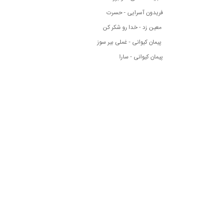
فریدون آسرایی - حسرت
معین زد - خدا رو شکر کن
پیمان کیوانی - غملی بیر سوز
پیمان کیوانی - سارا