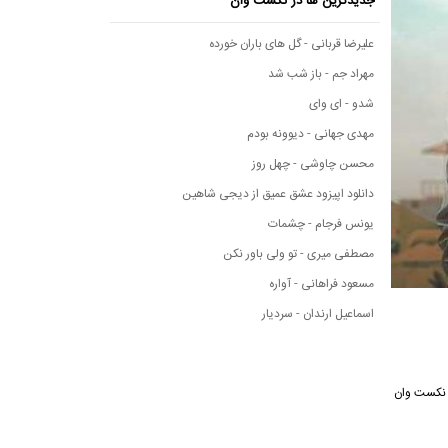
جدیدترین ها در نکست وان
علیرضا قربانی - گل های باران خورده
مهراد جم - باز شب شد
شدو - ای وای
مهدی جهانی - دیوونه بودم
محسن چاوشی - چهل روز
دانلود اپیزود عشق عمیق از دیجی شاهین
یونس فرجام - چشمات
مصطفی میری - تو ولی باور نکن
مسعود فراهانی - آواره
اسماعیل ارندان - سردیار
سانه موسیقی نکست وان