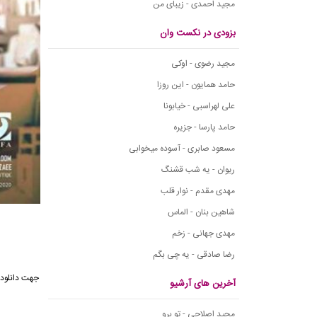
مجید احمدی - زیبای من
بزودی در نکست وان
مجید رضوی - اوکی
حامد همایون - این روزا
علی لهراسبی - خیابونا
حامد پارسا - جزیره
مسعود صابری - آسوده میخوابی
ریوان - یه شب قشنگ
مهدی مقدم - نوار قلب
شاهین بنان - الماس
مهدی جهانی - زخم
رضا صادقی - یه چی بگم
آخرین های آرشیو
مجید اصلاحی - تو برو