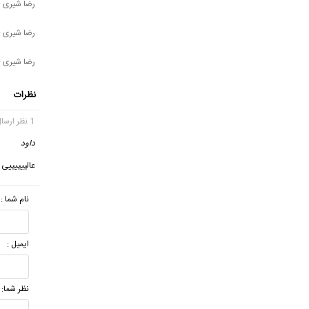
رضا شیری -
رضا شیری -
رضا شیری - 
نظرات
1 نظر ارسال شده
داود
گ
عالییییییی
نام شما :
ایمیل :
نظر شما: