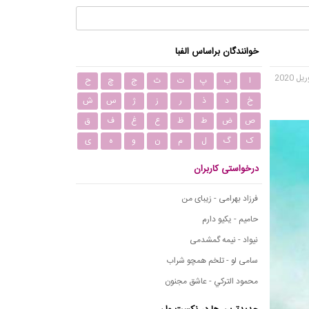
خوانندگان براساس الفبا
ا
ب
پ
ت
ث
ج
چ
ح
خ
د
ذ
ر
ز
ژ
س
ش
ص
ض
ط
ظ
ع
غ
ف
ق
ک
گ
ل
م
ن
و
ه
ی
درخواستی کاربران
فرزاد بهرامی - زیبای من
حامیم - یکیو دارم
نیواد - نیمه گمشدمی
سامی لو - تلخم همچو شراب
محمود التركي - عاشق مجنون