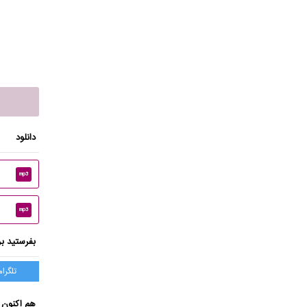
دانلود
mp3
mp3
بفرستید بر
تلگرام
هم اکنون 