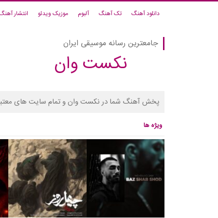
دانلود آهنگ
تک آهنگ
آلبوم
موزیک ویدئو
انتشار آهنگ
جامعترین رسانه موسیقی ایران
نکست وان
پخش آهنگ شما در نکست وان و تمام سایت های معتبر
ویژه ها