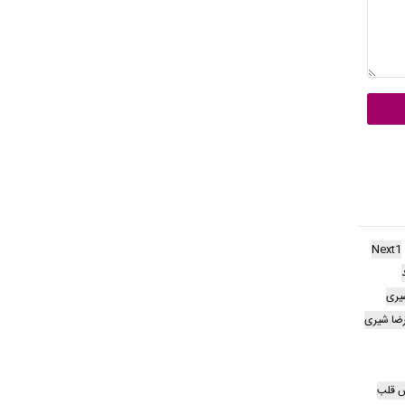
Next1
یری
ضا شیری
ش قلب