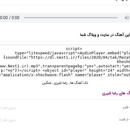
ن آهنگ در سایت و وبلاگ شما
تک آهنگ ها
،
رضا شیری
،
غمگین
نگ های رضا شیری
قلبم
بدون نظر | 410 بازدید
 از قصد
بدون نظر | 551 بازدید