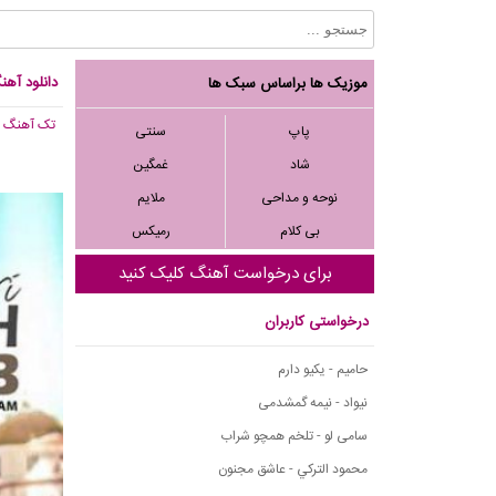
دانلود آه
موزیک ها براساس سبک ها
تک آهنگ
, 765
پاپ
سنتی
شاد
غمگین
نوحه و مداحی
ملایم
بی کلام
رمیکس
برای درخواست آهنگ کلیک کنید
درخواستی کاربران
حامیم - یکیو دارم
نیواد - نیمه گمشدمی
سامی لو - تلخم همچو شراب
محمود التركي - عاشق مجنون