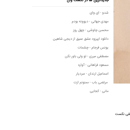
جدیدترین ها در نکست وان
شدو - ای وای
مهدی جهانی - دیوونه بودم
محسن چاوشی - چهل روز
دانلود اپیزود عشق عمیق از دیجی شاهین
یونس فرجام - چشمات
مصطفی میری - تو ولی باور نکن
مسعود فراهانی - آواره
اسماعیل ارندان - سردیار
مرتضی باب - ممنونم ازت
مانی - کجایی
 موسیقی نکست