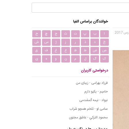
خوانندگان براساس الفبا
ا
ب
پ
ت
ث
ج
چ
ح
خ
د
ذ
ر
ز
ژ
س
ش
ص
ض
ط
ظ
ع
غ
ف
ق
ک
گ
ل
م
ن
و
ه
ی
درخواستی کاربران
فرزاد بهرامی - زیبای من
حامیم - یکیو دارم
نیواد - نیمه گمشدمی
سامی لو - تلخم همچو شراب
محمود التركي - عاشق مجنون