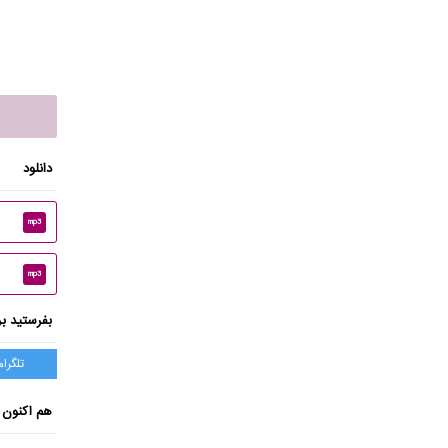
دانلود
mp3
mp3
بفرستید بر
تلگرام
هم اکنون 