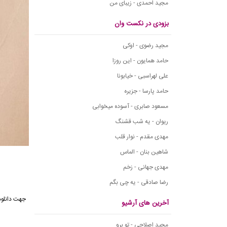
مجید احمدی - زیبای من
بزودی در نکست وان
مجید رضوی - اوکی
حامد همایون - این روزا
علی لهراسبی - خیابونا
حامد پارسا - جزیره
مسعود صابری - آسوده میخوابی
ریوان - یه شب قشنگ
مهدی مقدم - نوار قلب
شاهین بنان - الماس
مهدی جهانی - زخم
رضا صادقی - یه چی بگم
جهت دانلود
آخرین های آرشیو
مجید اصلاحی - تو برو