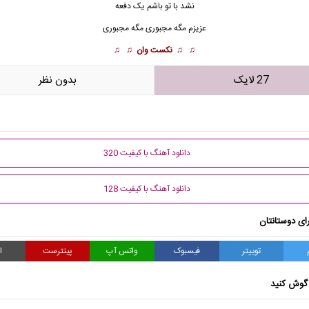
نشد با تو باشم یک دفعه
عزیزم مگه مجبوری مگه مجبوری
♫ ♫
نکست وان
♫ ♫
27 لایک
بدون نظر
دانلود آهنگ با کیفیت 320
دانلود آهنگ با کیفیت 128
ای دوستانتان
توییتر
فیسبوک
واتس آپ
پینترست
ا
گوش کنید