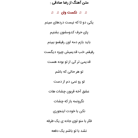
متن آهنگ از
رضا صادقی
:
♫ ♫
نکست وان
♫ ♫
یکی دو تا که نیست دردهای سینم
پای حرف کدومشون بشنیم
باید بازم دمه اون
رفیق
مو ببینم
رفیق
م, خب قدیمیش چیزه دیگست
قدیمی تر کی از تو بوده هست
تو هر حالی که باشم
تو رو نمی دم از دست
عشق آخه قربون چشات هات
نگرونمه باز که چشات
نکن با خودت اینجوری
فکر با منو توی جاده ی یک طرفه
نشد با تو باشم یک دفعه