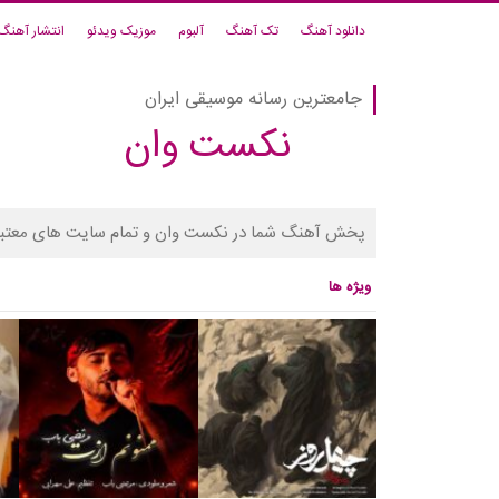
دانلود آهنگ
تک آهنگ
آلبوم
موزیک ویدئو
انتشار آهنگ
جامعترین رسانه موسیقی ایران
نکست وان
پخش آهنگ شما در نکست وان و تمام سایت های معتبر
ویژه ها