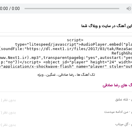
ن آهنگ در سایت و وبلاگ شما
تک آهنگ ها
،
رضا صادقی
،
غمگین
،
ویژه
نگ های رضا صادقی
 - شاه عشق
بدون نظر | 532 بازدید
- من ادامه میدمت
بدون نظر | 367 بازدید
- گل میناب
بدون نظر | 400 بازدید