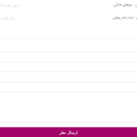
 - موهای خاکی
بدون نظر | 1,269 بازدید
- خدا مادر وطن
يک نظر | 275 بازدید