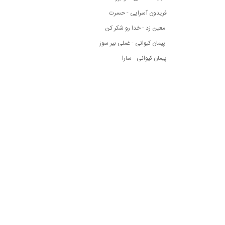
فریدون آسرایی - حسرت
معین زد - خدا رو شکر کن
پیمان کیوانی - غملی بیر سوز
پیمان کیوانی - سارا