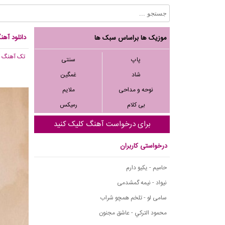
دانلود آهن
موزیک ها براساس سبک ها
تک آهنگ
, 751
پاپ
سنتی
شاد
غمگین
نوحه و مداحی
ملایم
بی کلام
رمیکس
برای درخواست آهنگ کلیک کنید
درخواستی کاربران
حامیم - یکیو دارم
نیواد - نیمه گمشدمی
سامی لو - تلخم همچو شراب
محمود التركي - عاشق مجنون