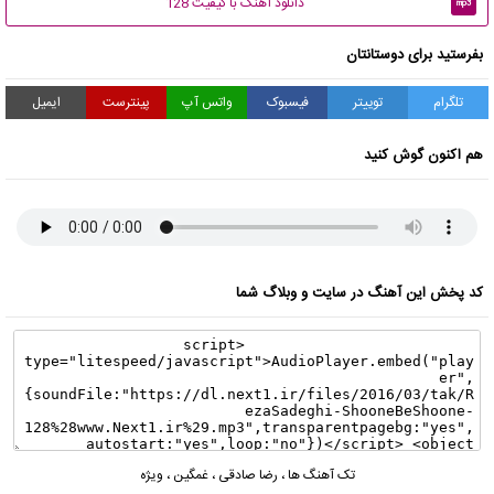
دانلود آهنگ با کیفیت 128
mp3
بفرستید برای دوستانتان
تلگرام
توییتر
فیسبوک
واتس آپ
پینترست
ایمیل
هم اکنون گوش کنید
کد پخش این آهنگ در سایت و وبلاگ شما
تک آهنگ ها
،
رضا صادقی
،
غمگین
،
ویژه