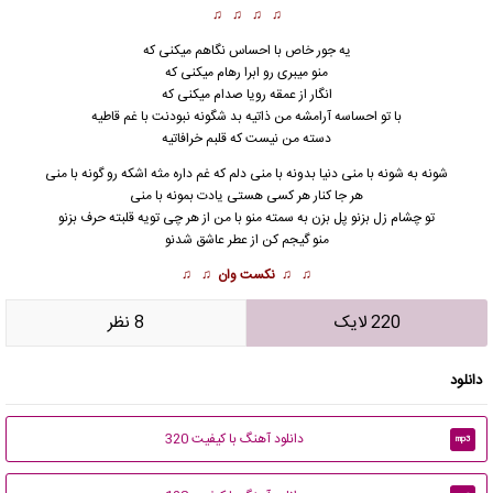
♫ ♫ ♫ ♫
یه جور خاص با احساس نگاهم میکنی که
منو میبری رو ابرا رهام میکنی که
انگار از عمقه رویا صدام میکنی که
با تو احساسه آرامشه من ذاتیه بد شگونه نبودنت با غم قاطیه
دسته من نیست که قلبم خرافاتیه
شونه به شونه با منی دنیا بدونه با منی دلم که غم د
ا
ره مثه اشکه رو گونه با منی
هر جا کنار هر کسی هستی یادت بمونه با منی
تو چشام زل بزنو پل بزن به سمته منو با من از هر چی تویه قلبته حرف بزنو
منو گیجم کن از عطر عاشق شدنو
♫ ♫
نکست وان
♫ ♫
220 لایک
8 نظر
دانلود
دانلود آهنگ با کیفیت 320
mp3