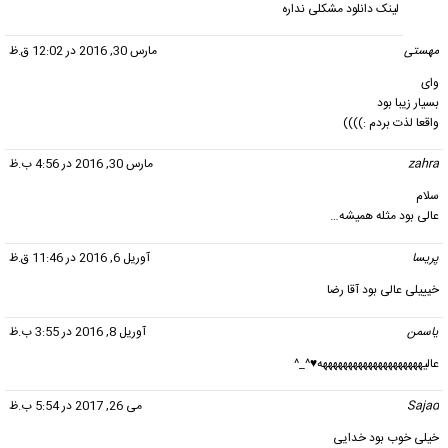
لینک دانلود مشکلی نداره
مهستی
گفت:
مارس 30, 2016 در 12:02 ق.ظ
وای
بسیار زیبا بود
واقعا لذت بردم :))))
zahra
گفت:
مارس 30, 2016 در 4:56 ب.ظ
سلام
عالی بود مثله همیشه…
پریسا
گفت:
آوریل 6, 2016 در 11:46 ق.ظ
خیییلی عالی بود آقا رضا
یاسمن
گفت:
آوریل 8, 2016 در 3:55 ب.ظ
عالیههههههههههههههههههههه♥^_^
Sajad
گفت:
می 26, 2017 در 5:54 ب.ظ
خیلی خوب بود خدایی