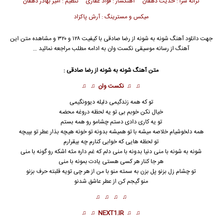
ترانه سرا : حدیث دهقان آهنگساز : فواد غفاری تنظیم : امیر بهادر دهقان
میکس و مسترینگ : آرش پاکزاد
جهت دانلود آهنگ شونه به شونه از
رضا صادقی
با کیفیت ۱۲۸ و ۳۲۰ و مشاهده متن این
آهنگ از رسانه موسیقی نکست وان به ادامه مطلب مراجعه نمائید …
متن آهنگ شونه به شونه از
رضا صادقی
:
♫ ♫
نکست وان
♫ ♫
تو که همه زندگیمی دلیله دیوونگیمی
خیال نکن خوبم بی تو یه لحظه دروغه محضه
تو یه کاری دادی دستم چشامو رو همه بستم
همه دلخوشیام خلاصه میشه با تو همیشه بدونه تو خونه هیچه بذار عطر تو بپیچه
تو لحظه هایی که خوابی کنارم چه بیقرارم
شونه به شونه با منی دنیا بدونه با م
ن
ی دلم که غم داره مثه اشکه رو گونه با منی
هر جا کنار هر کسی هستی یادت بمونه با منی
تو چشام زل بزنو پل بزن به سمته منو با من از هر چی تویه قلبته حرف بزنو
منو گیجم کن از عطر عاشق شدنو
♫ ♫ ♫ ♫
♫ ♫
NEXT1.IR
♫ ♫