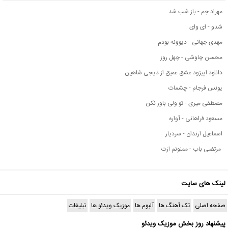
مهراد جم - باز شب شد
شدو - ای وای
مهدی جهانی - دیوونه بودم
محسن چاوشی - چهل روز
دانلود اپیزود عشق عمیق از دیجی شاهین
یونس فرجام - چشمات
مصطفی میری - تو ولی باور نکن
مسعود فراهانی - آواره
اسماعیل ارندان - سردیار
مرتضی باب - ممنونم ازت
لینک های سایت
صفحه اصلی
تک آهنگ ها
آلبوم ها
موزیک ویدئو ها
تبلیغات
پیشنهاد روز بخش موزیک ویدئو