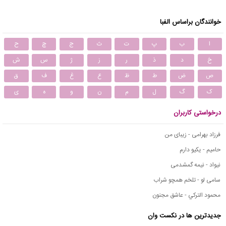
خوانندگان براساس الفبا
ا
ب
پ
ت
ث
ج
چ
ح
خ
د
ذ
ر
ز
ژ
س
ش
ص
ض
ط
ظ
ع
غ
ف
ق
ک
گ
ل
م
ن
و
ه
ی
درخواستی کاربران
فرزاد بهرامی - زیبای من
حامیم - یکیو دارم
نیواد - نیمه گمشدمی
سامی لو - تلخم همچو شراب
محمود التركي - عاشق مجنون
جدیدترین ها در نکست وان