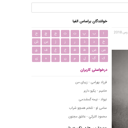
خوانندگان براساس الفبا
ا
ب
پ
ت
ث
ج
چ
ح
خ
د
ذ
ر
ز
ژ
س
ش
ص
ض
ط
ظ
ع
غ
ف
ق
ک
گ
ل
م
ن
و
ه
ی
درخواستی کاربران
فرزاد بهرامی - زیبای من
حامیم - یکیو دارم
نیواد - نیمه گمشدمی
سامی لو - تلخم همچو شراب
محمود التركي - عاشق مجنون