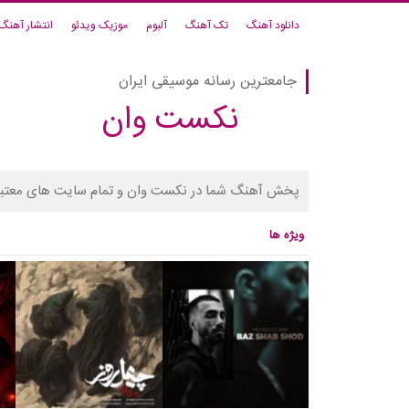
دانلود آهنگ
تک آهنگ
آلبوم
موزیک ویدئو
انتشار آهنگ
جامعترین رسانه موسیقی ایران
نکست وان
پخش آهنگ شما در نکست وان و تمام سایت های معتبر
ویژه ها