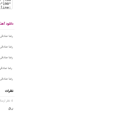
دانلود آه
رضا صادقی
رضا صادقی 
رضا صادقی 
رضا صادقی
رضا صادقی 
نظرات
4 نظر ارسال شده
D:J
گف