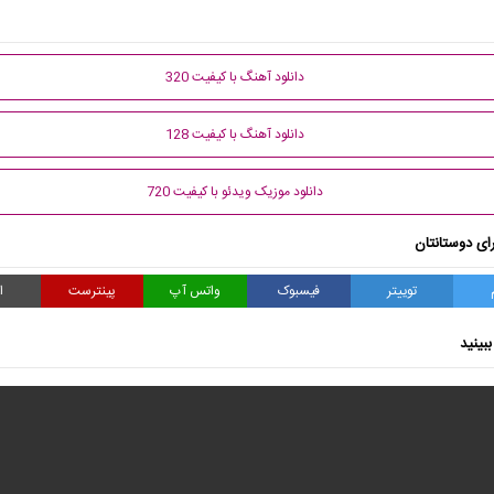
دانلود آهنگ با کیفیت 320
دانلود آهنگ با کیفیت 128
دانلود موزیک ویدئو با کیفیت 720
ای دوستانتان
توییتر
فیسبوک
واتس آپ
پینترست
ا
بینید