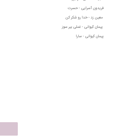
فریدون آسرایی - حسرت
معین زد - خدا رو شکر کن
پیمان کیوانی - غملی بیر سوز
پیمان کیوانی - سارا