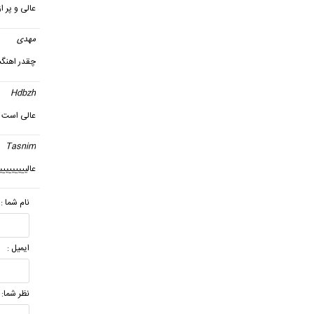
عالی و پر 
مهدی
چقدر اهنگ
Hdbzh
عالی است
Tasnim
عالیییییییی
نام شما :
ایمیل :
نظر شما: