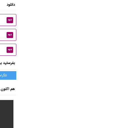
دانلود
mp3
mp3
mp4
بفرستید بر
تلگرام
هم اکنون ب