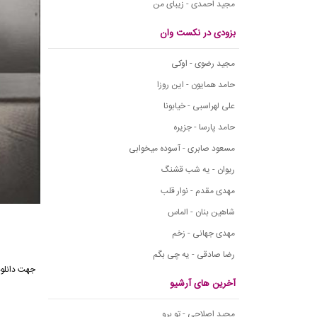
مجید احمدی - زیبای من
بزودی در نکست وان
مجید رضوی - اوکی
حامد همایون - این روزا
علی لهراسبی - خیابونا
حامد پارسا - جزیره
مسعود صابری - آسوده میخوابی
ریوان - یه شب قشنگ
مهدی مقدم - نوار قلب
شاهین بنان - الماس
مهدی جهانی - زخم
رضا صادقی - یه چی بگم
جهت دانلو
آخرین های آرشیو
مجید اصلاحی - تو برو