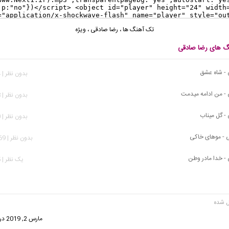
تک آهنگ ها
،
رضا صادقی
،
ویژه
نگ های رضا صادقی
 - شاه عشق
بدون نظر | 534 بازدید
- من ادامه میدمت
بدون نظر | 368 بازدید
- گل میناب
بدون نظر | 400 بازدید
 - موهای خاکی
بدون نظر | 1,269 بازدید
- خدا مادر وطن
يک نظر | 275 بازدید
ت:
مارس 2, 2019 در 9:43 ق.ظ