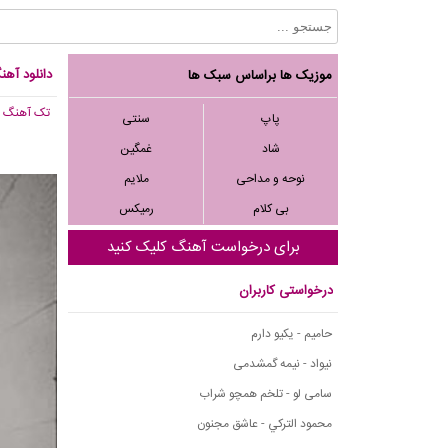
دانلود آه
موزیک ها براساس سبک ها
تک آهنگ
, ,541
پاپ
سنتی
شاد
غمگین
نوحه و مداحی
ملایم
بی کلام
رمیکس
برای درخواست آهنگ کلیک کنید
درخواستی کاربران
حامیم - یکیو دارم
نیواد - نیمه گمشدمی
سامی لو - تلخم همچو شراب
محمود التركي - عاشق مجنون