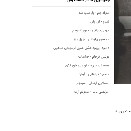
جدیدترین ها در نکست وان
مهراد جم - باز شب شد
شدو - ای وای
مهدی جهانی - دیوونه بودم
محسن چاوشی - چهل روز
دانلود اپیزود عشق عمیق از دیجی شاهین
یونس فرجام - چشمات
مصطفی میری - تو ولی باور نکن
مسعود فراهانی - آواره
اسماعیل ارندان - سردیار
مرتضی باب - ممنونم ازت
ی نکست وان به