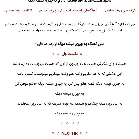
دانلود آهنگ جدید
رضا صادقی با نام یه چیزی میشه دیگه
ترانه سرا : رضا شاهین آهنگساز : اسحاق اسدبیگی و رضا صادقی تنظیم : رضا صادقی
جهت دانلود آهنگ یه چیزی میشه دیگه از رضا صادقی با کیفیت ۱۲۸ و ۳۲۰ و مشاهده متن
این آهنگ از رسانه موسیقی نکست وان به ادامه مطلب مراجعه نمائید …
متن آهنگ یه چیزی میشه دیگه از رضا صادقی :
♫ ♫
نکست وان
♫ ♫
همیشه جای شکرش هست همه چیمون از این که هست میتونست بدترم باشه
این عشقی که به هم داریم واسه هم وقت میذاریم میتونست کمترم باشه
یه چیزی میشه دیگه غصه هاتو بس کن یه چیزی میشه دیگه حالتو عوض کن
یه چیزی میشه دیگه
به این روی سکه چشامونو ببندیم یه روزی میرسه که به این روزا میخندیم
یه چیزی میشه دیگه
♫ ♫ ♫ ♫
♫ ♫
NEXT1.IR
♫ ♫