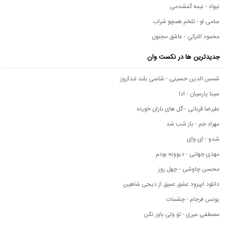
نیواد - نیمه گمشدمی
سامی لو - تلخم همچو شراب
محمود التركي - عاشق مجنون
جدیدترین ها در نکست وان
شمس الدین حسینی - شاسی بلند لندکروز
سینا پارسیان - ادا
علیرضا قربانی - گل های باران خورده
مهراد جم - باز شب شد
شدو - ای وای
مهدی جهانی - دیوونه بودم
محسن چاوشی - چهل روز
دانلود اپیزود عشق عمیق از دیجی شاهین
یونس فرجام - چشمات
مصطفی میری - تو ولی باور نکن