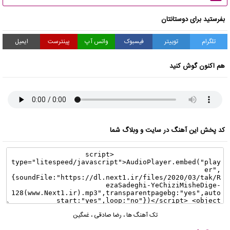
بفرستید برای دوستانتان
تلگرام
توییتر
فیسبوک
واتس آپ
پینترست
ایمیل
هم اکنون گوش کنید
کد پخش این آهنگ در سایت و وبلاگ شما
تک آهنگ ها
،
رضا صادقی
،
غمگین