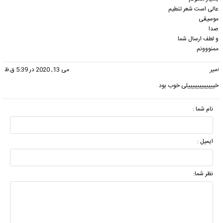
عالی است شعر تنطیم
موسیقی
صدا
و لطف ارسال شما
ممنووونم
امیر
گفت:
می 13, 2020 در 5:39 ق.ظ
خییییییییییییلی خوب بود
نام شما :
ایمیل :
نظر شما: