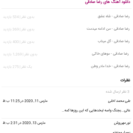
دانلود آهنگ های رضا صادقی
رضا صادقی - شاه عشق
بدون نظر | 534 بازدید
رضا صادقی - من ادامه میدمت
بدون نظر | 369 بازدید
رضا صادقی - گل میناب
بدون نظر | 400 بازدید
رضا صادقی - موهای خاکی
بدون نظر | 1,269 بازدید
رضا صادقی - خدا مادر وطن
يک نظر | 275 بازدید
نظرات
3 نظر ارسال شده
علی محمد اخلی
گفت:
مارس 11, 2020 در 11:25 ب.ظ
عالی…بجنگ واسه لبخدهایی که این روزها کمه…
نور مهرروش
گفت:
مارس 13, 2020 در 2:31 ب.ظ
بسیار ممنونم