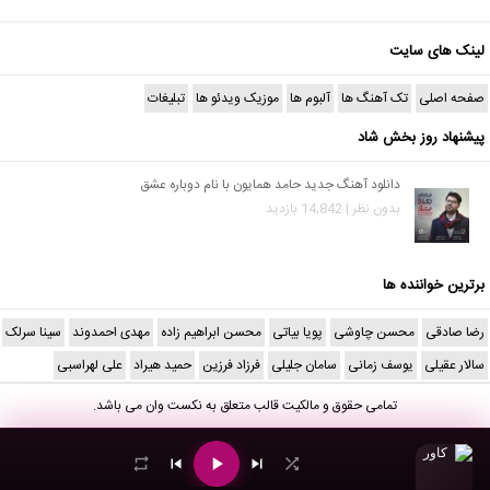
لینک های سایت
صفحه اصلی
تک آهنگ ها
آلبوم ها
موزیک ویدئو ها
تبلیغات
پیشنهاد روز بخش شاد
دانلود آهنگ جدید حامد همایون با نام دوباره عشق
بدون نظر | 14,842 بازدید
برترین خواننده ها
رضا صادقی
محسن چاوشی
پویا بیاتی
محسن ابراهیم زاده
مهدی احمدوند
سینا سرلک
سالار عقیلی
یوسف زمانی
سامان جلیلی
فرزاد فرزین
حمید هیراد
علی لهراسبی
تمامی حقوق و مالکیت قالب متعلق به
نکست وان
می باشد.