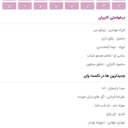
ک
گ
ل
م
ن
و
ه
ی
درخواستی کاربران
فرزاد بهرامی - زیبای من
حامیم - یکیو دارم
نیواد - نیمه گمشدمی
سامی لو - تلخم همچو شراب
محمود التركي - عاشق مجنون
جدیدترین ها در نکست وان
سینا پارسیان - ادا
علیرضا قربانی - گل های باران خورده
مهراد جم - باز شب شد
شدو - ای وای
مهدی جهانی - دیوونه بودم