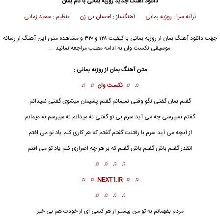
دانلود آهنگ جدید
روزبه بمانی
با نام بمان
ترانه سرا : روزبه بمانی آهنگساز : احسان نی زن تنظیم : سعید زمانی
جهت دانلود آهنگ بمان از
روزبه بمانی
با کیفیت ۱۲۸ و ۳۲۰ و مشاهده متن این آهنگ از رسانه
موسیقی نکست وان به ادامه مطلب مراجعه نمائید …
متن آهنگ بمان از
روزبه بمانی
:
♫ ♫
نکست وان
♫ ♫
گفتم
بمان
گفتی نگو وقتی نمیمانم گفتم پشیمان میشوی گفتی نمیدانم
گفتم نمیپرسی چه می آید سرم بی تو گفتی نه میدانم نه میپرسم نه میمانم
از آنچه می آید سرم با رفتنت گفتم گفتم که هر کاری کنم یاد تو می افتم
انقدر گفتم باش گفتم باش گفتم که بر هر چه اصراری کنم یاد تو می افتم
♫ ♫ ♫ ♫
♫ ♫
NEXT1.IR
♫ ♫
♫ ♫ ♫ ♫
مردم بفهمانم به تو من بیشتر از هر کسی ای از خودت هم بی خبر