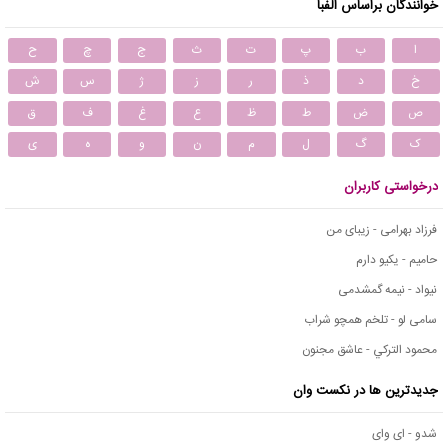
خوانندگان براساس الفبا
ا
ب
پ
ت
ث
ج
چ
ح
خ
د
ذ
ر
ز
ژ
س
ش
ص
ض
ط
ظ
ع
غ
ف
ق
ک
گ
ل
م
ن
و
ه
ی
درخواستی کاربران
فرزاد بهرامی - زیبای من
حامیم - یکیو دارم
نیواد - نیمه گمشدمی
سامی لو - تلخم همچو شراب
محمود التركي - عاشق مجنون
جدیدترین ها در نکست وان
شدو - ای وای