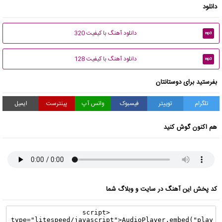
دانلود
دانلود آهنگ با کیفیت 320
mp3
دانلود آهنگ با کیفیت 128
mp3
بفرستید برای دوستانتان
تلگرام
توییتر
فیسبوک
واتس آپ
پینترست
ایمیل
هم اکنون گوش کنید
کد پخش این آهنگ در سایت و وبلاگ شما