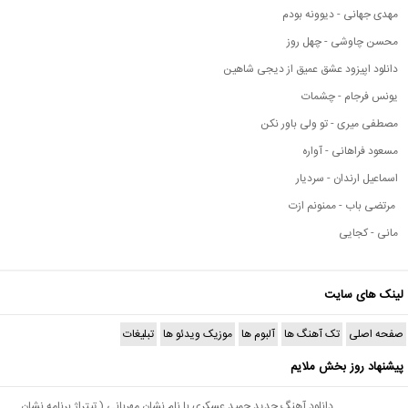
مهدی جهانی - دیوونه بودم
محسن چاوشی - چهل روز
دانلود اپیزود عشق عمیق از دیجی شاهین
یونس فرجام - چشمات
مصطفی میری - تو ولی باور نکن
مسعود فراهانی - آواره
اسماعیل ارندان - سردیار
مرتضی باب - ممنونم ازت
مانی - کجایی
لینک های سایت
صفحه اصلی
تک آهنگ ها
آلبوم ها
موزیک ویدئو ها
تبلیغات
پیشنهاد روز بخش ملایم
دانلود آهنگ جدید حمید عسکری با نام نشان مهربانی ( تیتراژ برنامه نشان