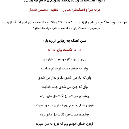
دانلود آهنگ جدید
زندیار
(محمد زندوکیلی) با نام چه زیبایی
ترانه سرا و آهنگساز : زندیار تنظیم : محسن نامدار
جهت دانلود آهنگ چه زیبایی از
زندیار
با کیفیت ۱۲۸ و ۳۲۰ و مشاهده متن این آهنگ از رسانه
موسیقی نکست وان به ادامه مطلب مراجعه نمائید …
متن آهنگ
چه زیبایی
از زندیار :
♫ ♫
نکست وان
♫ ♫
وای از اون نگار من میبرد قرار من
وای به چشم مست تو جانم فدایت
وای که یار من شدی دار و ندار من شدی
وای که جان من شدی جانم فدایت
چشمای سیات طرز نگات دل مارو برده
قربون خدای خودم برم که تورو به من سپرده
چشمای سیات طرز نگات دل مارو برده
قربون خدای خودم برم که تورو به من سپرده