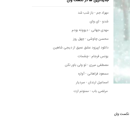
جدیدترین ها در نکست وان
مهراد جم - باز شب شد
شدو - ای وای
مهدی جهانی - دیوونه بودم
محسن چاوشی - چهل روز
دانلود اپیزود عشق عمیق از دیجی شاهین
یونس فرجام - چشمات
مصطفی میری - تو ولی باور نکن
مسعود فراهانی - آواره
اسماعیل ارندان - سردیار
مرتضی باب - ممنونم ازت
رسانه موسیقی نکست وان