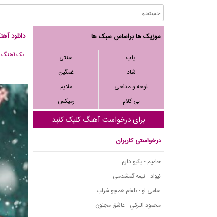
دانلود آهن
موزیک ها براساس سبک ها
تک آهنگ
, 003
پاپ
سنتی
شاد
غمگین
نوحه و مداحی
ملایم
بی کلام
رمیکس
برای درخواست آهنگ کلیک کنید
درخواستی کاربران
حامیم - یکیو دارم
نیواد - نیمه گمشدمی
سامی لو - تلخم همچو شراب
محمود التركي - عاشق مجنون