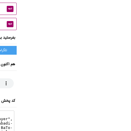
mp3
mp3
بفرستید بر
تلگرام
هم اکنون 
کد پخش ای