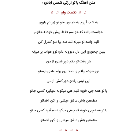
متن آهنگ با تو از زکی شمس آبادی :
♫ ♫
نکست وان
♫ ♫
یه شب آروم یه خیابون منو تو زیر نم بارون
حواست باشه که حواسم فقط پیش خودته خانوم
قلبم واسه تو میزنه تند تند بیا منو کنترل کن
ببین چجوری این دل دیوونه داره توو هوات پر میزنه
هر وقت تو یکم دور شدی از من
توو خودم رفتم و اصلا این برام عادی نیستو
این ترس رفتنو دور کنش از من
با تو
همه چی خوبه قلبم هی میکوبه نمیگیره کسی جاتو
مطمعن باش عاشق میشی وا کن اخماتو
با تو همه چی خوبه قلبم هی میکوبه نمیگیره کسی جاتو
مطمعن باش عاشق میشی وا کن اخماتو
♫ ♫ ♫ ♫