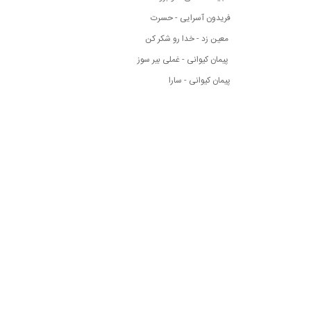
فریدون آسرایی - حسرت
معین زد - خدا رو شکر کن
پیمان کیوانی - غملی بیر سوز
پیمان کیوانی - سارا