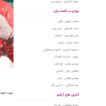
مجید احمدی - زیبای من
بزودی در نکست وان
مجید رضوی - اوکی
حامد همایون - این روزا
علی لهراسبی - خیابونا
حامد پارسا - جزیره
مسعود صابری - آسوده میخوابی
ریوان - یه شب قشنگ
مهدی مقدم - نوار قلب
شاهین بنان - الماس
مهدی جهانی - زخم
رضا صادقی - یه چی بگم
آخرین های آرشیو
مجید اصلاحی - تو برو