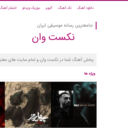
دانلود آهنگ
تک آهنگ
آلبوم
موزیک ویدئو
انتشار آهنگ
جامعترین رسانه موسیقی ایران
نکست وان
پخش آهنگ شما در نکست وان و تمام سایت های معتبر
ویژه ها