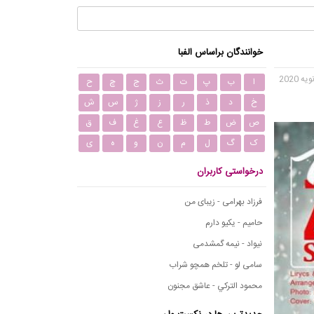
خوانندگان براساس الفبا
ا
ب
پ
ت
ث
ج
چ
ح
خ
د
ذ
ر
ز
ژ
س
ش
ص
ض
ط
ظ
ع
غ
ف
ق
ک
گ
ل
م
ن
و
ه
ی
درخواستی کاربران
فرزاد بهرامی - زیبای من
حامیم - یکیو دارم
نیواد - نیمه گمشدمی
سامی لو - تلخم همچو شراب
محمود التركي - عاشق مجنون