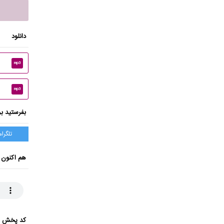
دانلود
mp3
mp3
بفرستید بر
تلگرام
هم اکنون 
کد پخش ای