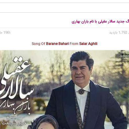
گ جدید سالار عقیلی با نام باران بهاری
1, بازدید
19th مارس 2020
Song Of
Barane Bahari
From
Salar Aghili