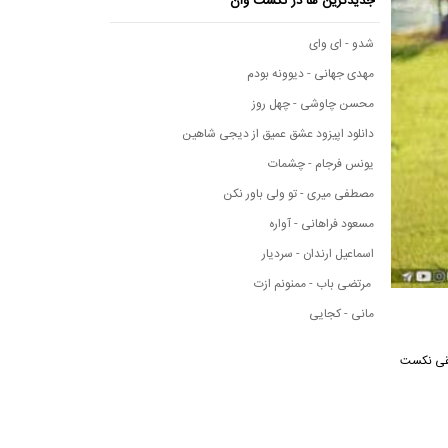
جدیدترین ها در نکست وان
شدو - ای وای
مهدی جهانی - دیوونه بودم
محسن چاوشی - چهل روز
دانلود اپیزود عشق عمیق از دیجی شاهین
یونس فرجام - چشمات
مصطفی میری - تو ولی باور نکن
مسعود فراهانی - آواره
اسماعیل ارندان - سردیار
مرتضی باب - ممنونم ازت
مانی - کجایی
 موسیقی نکست