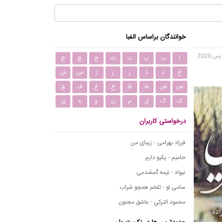
خوانندگان براساس الفبا
ا
ب
پ
ت
ث
ج
چ
ح
خ
د
ذ
ر
ز
ژ
س
ش
ص
ض
ط
ظ
ع
غ
ف
ق
ک
گ
ل
م
ن
و
ه
ی
درخواستی کاربران
فرزاد بهرامی - زیبای من
حامیم - یکیو دارم
نیواد - نیمه گمشدمی
سامی لو - تلخم همچو شراب
محمود التركي - عاشق مجنون