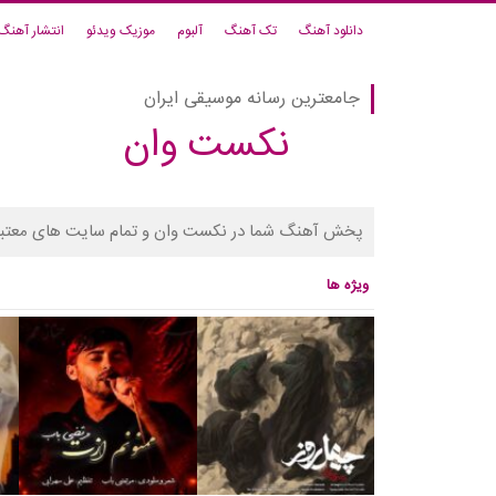
دانلود آهنگ
تک آهنگ
آلبوم
موزیک ویدئو
انتشار آهنگ
جامعترین رسانه موسیقی ایران
نکست وان
پخش آهنگ شما در نکست وان و تمام سایت های معتبر
ویژه ها