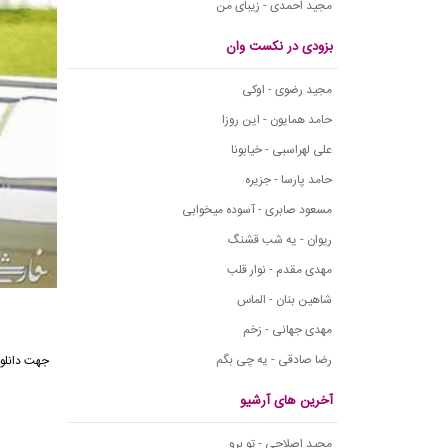
مجید احمدی - زیبای من
بزودی در نکست وان
مجید رضوی - اوکی
حامد همایون - این روزا
علی لهراسبی - خیابونا
حامد پارسا - جزیره
مسعود صابری - آسوده میخوابی
ریوان - یه شب قشنگ
مهدی مقدم - نوار قلب
شاهین بنان - الماس
مهدی جهانی - زخم
رضا صادقی - یه چی بگم
جهت دانلود
آخرین های آرشیو
مجید اصلاحی - تو برو