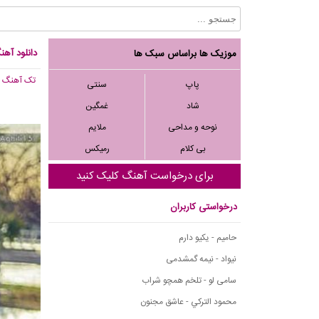
دانلود آهن
موزیک ها براساس سبک ها
تک آهنگ
, 792
پاپ
سنتی
شاد
غمگین
نوحه و مداحی
ملایم
بی کلام
رمیکس
برای درخواست آهنگ کلیک کنید
درخواستی کاربران
حامیم - یکیو دارم
نیواد - نیمه گمشدمی
سامی لو - تلخم همچو شراب
محمود التركي - عاشق مجنون