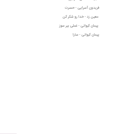
فریدون آسرایی - حسرت
معین زد - خدا رو شکر کن
پیمان کیوانی - غملی بیر سوز
پیمان کیوانی - سارا