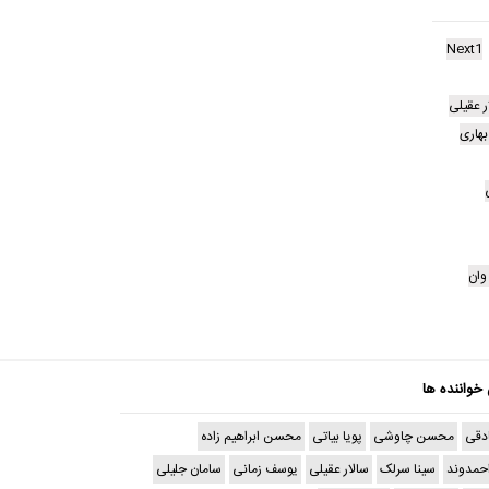
Next1
 عقیلی
بهاری
ان
 خواننده ها
دقی
محسن چاوشی
پویا بیاتی
محسن ابراهیم زاده
حمدوند
سینا سرلک
سالار عقیلی
یوسف زمانی
سامان جلیلی