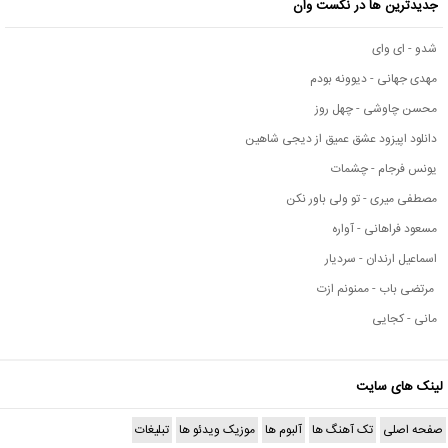
جدیدترین ها در نکست وان
شدو - ای وای
مهدی جهانی - دیوونه بودم
محسن چاوشی - چهل روز
دانلود اپیزود عشق عمیق از دیجی شاهین
یونس فرجام - چشمات
مصطفی میری - تو ولی باور نکن
مسعود فراهانی - آواره
اسماعیل ارندان - سردیار
مرتضی باب - ممنونم ازت
مانی - کجایی
لینک های سایت
صفحه اصلی
تک آهنگ ها
آلبوم ها
موزیک ویدئو ها
تبلیغات