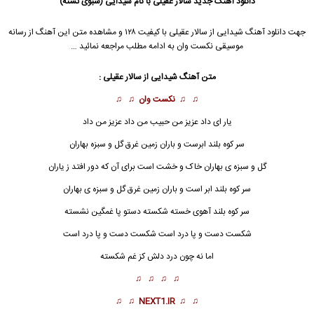
دانلود آهنگ جدید
سالار عقیلی با نام شیدایی (سبوی تشنه)
جهت دانلود آهنگ شیدایی از سالار عقیلی با کیفیت ۱۲۸ و مشاهده متن این آهنگ از رسانه
موسیقی نکست وان به ادامه مطلب مراجعه نمائید …
متن آهنگ
شیدایی
از سالار عقیلی :
♫ ♫
نکست وان
♫ ♫
یار ای داد عزیز من حبیب من داد عزیز من داد
سر کوه بلند ابرست و باران زمین غرق گل و سبزه بهاران
گل و سبزه ی بهاران خاک و خشت است برای آن که دور افتد ز یاران
سر کوه بلند ابر است و باران زمین غرق گل و سبزه ی بهاران
سر کوه بلند آهوی خسته شکسته دستو پا غمگین نشسته
شکست دست و پا درد است شکست دست و پا درد است
اما نه چون درد دلش کز غم شکسته
♫ ♫ ♫ ♫
♫ ♫
NEXT1.IR
♫ ♫