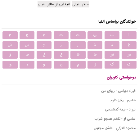
سالار عقیلی
شیدایی از سالار عقیلی
خوانندگان براساس الفبا
ا
ب
پ
ت
ث
ج
چ
ح
خ
د
ذ
ر
ز
ژ
س
ش
ص
ض
ط
ظ
ع
غ
ف
ق
ک
گ
ل
م
ن
و
ه
ی
درخواستی کاربران
فرزاد بهرامی - زیبای من
حامیم - یکیو دارم
نیواد - نیمه گمشدمی
سامی لو - تلخم همچو شراب
محمود التركي - عاشق مجنون