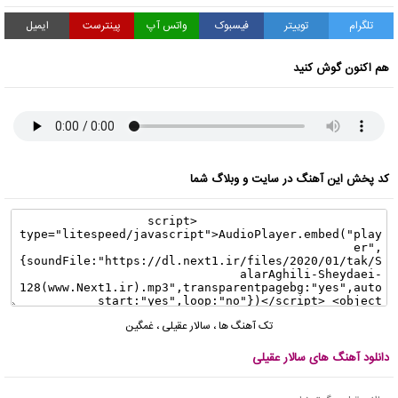
تلگرام
توییتر
فیسبوک
واتس آپ
پینترست
ایمیل
هم اکنون گوش کنید
کد پخش این آهنگ در سایت و وبلاگ شما
تک آهنگ ها
،
سالار عقیلی
،
غمگین
دانلود آهنگ های سالار عقیلی