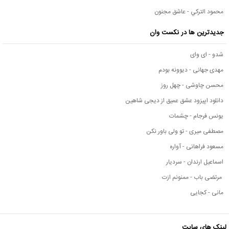
محمود التركي - عاشق مجنون
جدیدترین ها در نکست وان
شدو - ای وای
مهدی جهانی - دیوونه بودم
محسن چاوشی - چهل روز
دانلود اپیزود عشق عمیق از دیجی شاهین
یونس فرجام - چشمات
مصطفی میری - تو ولی باور نکن
مسعود فراهانی - آواره
اسماعیل ارندان - سردیار
مرتضی باب - ممنونم ازت
مانی - کجایی
لینک های سایت