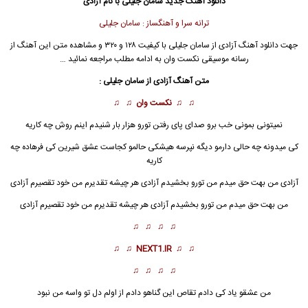
دانلود آهنگ جدید
سامان جلیلی
با نام آزادی
ترانه سرا و آهنگساز : سامان جلیلی
جهت
دانلود آهنگ
آزادی از
سامان جلیلی
با کیفیت ۱۲۸ و ۳۲۰ و مشاهده متن این آهنگ از
رسانه موسیقی نکست وان
به ادامه مطلب مراجعه نمائید …
متن آهنگ آزادی از
سامان جلیلی
:
♫ ♫
نکست وان
♫ ♫
نمیتونی بمونی خب برو صدای پای رفتن تورو هزار بار شنیدم اینم روش چه کاریه
کی میدونه چه حالی دارمو دیگه نپرسه هیشکی حالمو کجاست عشق شیرین کی فرهاده چه
کاریه
آزادی
من بهت حق میدم من تورو بخشیدم آزادی هر چیشه تقدیرم من خود تقصیرم آزادی
من بهت حق میدم من تورو بخشیدم آزادی هر چیشه تقدیرم من خود تقصیرم آزادی
♫ ♫ ♫ ♫
♫ ♫
NEXT1.IR
♫ ♫
♫ ♫ ♫ ♫
من عشقو یاد کی دادم تقاص این گناهو دادم از اولم دل تو واسه من نبود