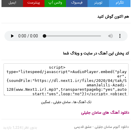
تلگرام
توییتر
فیسبوک
واتس آپ
پینترست
ایمیل
هم اکنون گوش کنید
کد پخش این آهنگ در سایت و وبلاگ شما
تک آهنگ ها
،
سامان جلیلی
،
غمگین
دانلود آهنگ های سامان جلیلی
دانلود آلبوم سامان جلیلی - عشق قدیمی
بدون نظر | 1,224 بازدید