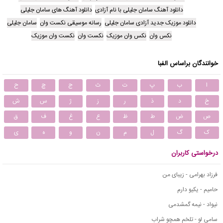
دانلود آهنگ سامان جلیلی با نام آزادی
دانلود آهنگ های سامان جلیلی
دانلود موزیک جدید آزادی سامان جلیلی
رسانه موسیقی نکست وان
سامان جلیلی
نکس وان
نکس وان موزیک
نکست وان
نکست وان موزیک
خوانندگان براساس الفبا
ا
ب
پ
ت
ث
ج
چ
ح
خ
د
ذ
ر
ز
ژ
س
ش
ص
ض
ط
ظ
ع
غ
ف
ق
ک
گ
ل
م
ن
و
ه
ی
درخواستی کاربران
فرزاد بهرامی - زیبای من
حامیم - یکیو دارم
نیواد - نیمه گمشدمی
سامی لو - تلخم همچو شراب