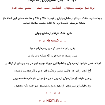
دانلود آهنگ جدید
سامان جلیلی با نام طرفدار
ترانه سرا : مرتضی مسعودی آهنگساز : سامان جلیلی تنظیم : میثم اکبری
جهت دانلود آهنگ طرفدار از سامان جلیلی با کیفیت ۱۲۸ و ۳۲۰ و مشاهده متن این آهنگ از
رسانه موسیقی نکست وان به ادامه مطلب مراجعه نمائید …
متن آهنگ طرفدار از سامان جلیلی :
♫ ♫
نکست وان
♫ ♫
یکی یدونه خاصیا تو هرچی میخوامو داریا
ببین رسیده به لب جونم اگه میشه با ما راه بیا
تو که نفسی هوامیا آره میدونی چشامیا تورو میبینه میریزه این دل یه این بارو تو کوتاه بیا
آخ امون از این دل وقتی میشم نزدیکت این دلم از فکر نبودنت ترسیده
ای وای طرفدارتو میترسونی از دوری داری دق میدی منو خب مگه مجبوری
وای
طرفدار
تو میترسونی از دوری داری دق میدی منو خب مگه مجبوری
♫ ♫ ♫ ♫
♫ ♫
NEXT1.IR
♫ ♫