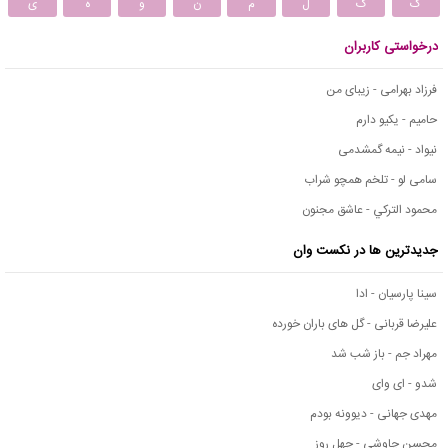
ک
گ
ل
م
ن
و
ه
ی
درخواستی کاربران
فرزاد بهرامی - زیبای من
حامیم - یکیو دارم
نیواد - نیمه گمشدمی
سامی لو - تلخم همچو شراب
محمود التركي - عاشق مجنون
جدیدترین ها در نکست وان
سینا پارسیان - ادا
علیرضا قربانی - گل های باران خورده
مهراد جم - باز شب شد
شدو - ای وای
مهدی جهانی - دیوونه بودم
محسن چاوشی - چهل روز