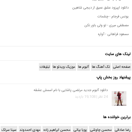
دانلود اپیزود عشق عمیق از دیجی شاهین
یونس فرجام - چشمات
مصطفی میری - تو ولی باور نکن
مسعود فراهانی - آواره
لینک های سایت
صفحه اصلی
تک آهنگ ها
آلبوم ها
موزیک ویدئو ها
تبلیغات
پیشنهاد روز بخش پاپ
دانلود آلبوم جدید مرتضی پاشایی با نام اسمش عشقه
24 نظر | 19,108 بازدید
برترین خواننده ها
رضا صادقی
محسن چاوشی
پویا بیاتی
محسن ابراهیم زاده
مهدی احمدوند
سینا سرلک