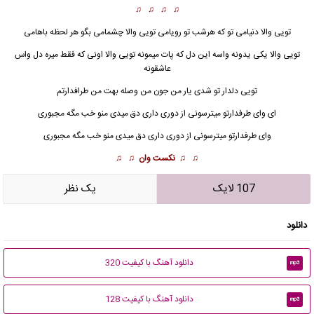
♫ ♫ ♫ ♫
تویی والا دنیامی تو که هرشب تو رویامی تویی والا چشمامی بگو هر لحظه باهامی
تویی والا یکی یدونه واسه این دل که پات میمونه تویی والا اونی که فقط میره دل واس
عاشقونه
تویی دلدار تو شدی یار من جون من وصله بهت من طرافدارتم
ای وای
طرفدار
تو میترسونی از دوری داری دق میدی منو خب مگه مجبوری
وای طرفدارتو میترسونی از دوری داری دق میدی منو خب مگه مجبوری
♫ ♫
نکست وان
♫ ♫
107 لایک
يک نظر
دانلود
دانلود آهنگ با کیفیت 320
mp3
دانلود آهنگ با کیفیت 128
mp3