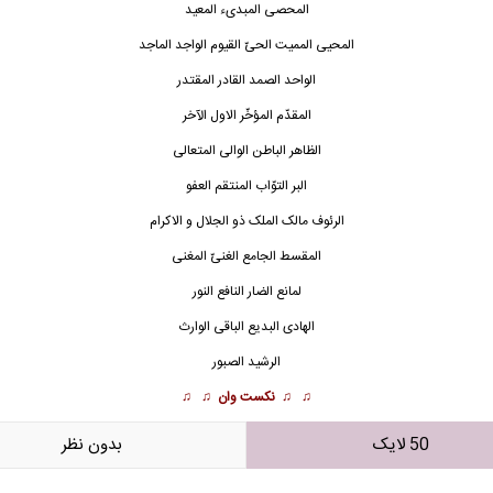
المحصی المبدىء المعید
المحیی الممیت
الحیّ القیوم
الواجد الماجد
الواحد الصمد القادر المقتدر
المقدّم المؤخّر الاول الآخر
الظاهر الباطن
الوالی المتعالی
البر التوّاب المنتقم العفو
الرئوف مالک الملک ذو الجلال و الاکرام
المقسط الجامع
الغنیّ المغنی
لمانع الضار النافع النور
الهادی البدیع الباقی الوارث
الرشید الصبور
♫ ♫
نکست وان
♫ ♫
50 لایک
بدون نظر