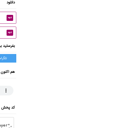
دانلود
mp3
mp3
بفرستید بر
تلگرام
هم اکنون 
کد پخش ای