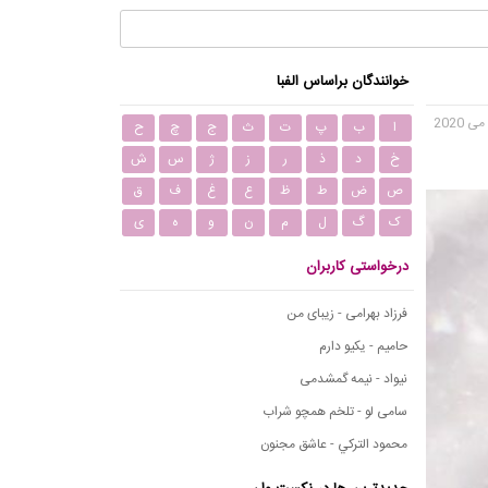
خوانندگان براساس الفبا
ا
ب
پ
ت
ث
ج
چ
ح
خ
د
ذ
ر
ز
ژ
س
ش
ص
ض
ط
ظ
ع
غ
ف
ق
ک
گ
ل
م
ن
و
ه
ی
درخواستی کاربران
فرزاد بهرامی - زیبای من
حامیم - یکیو دارم
نیواد - نیمه گمشدمی
سامی لو - تلخم همچو شراب
محمود التركي - عاشق مجنون