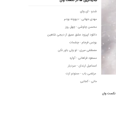
جدیدترین ها در نکست وان
شدو - ای وای
مهدی جهانی - دیوونه بودم
محسن چاوشی - چهل روز
دانلود اپیزود عشق عمیق از دیجی شاهین
یونس فرجام - چشمات
مصطفی میری - تو ولی باور نکن
مسعود فراهانی - آواره
اسماعیل ارندان - سردیار
مرتضی باب - ممنونم ازت
مانی - کجایی
سیقی نکست وان