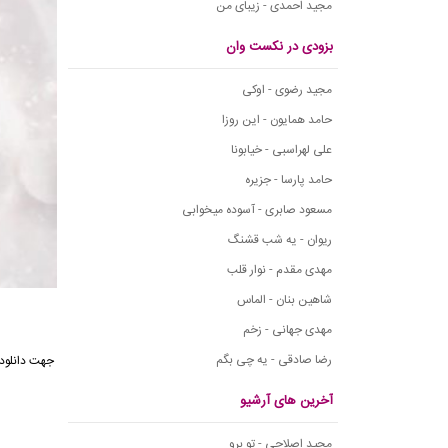
مجید احمدی - زیبای من
بزودی در نکست وان
مجید رضوی - اوکی
حامد همایون - این روزا
علی لهراسبی - خیابونا
حامد پارسا - جزیره
مسعود صابری - آسوده میخوابی
ریوان - یه شب قشنگ
مهدی مقدم - نوار قلب
شاهین بنان - الماس
مهدی جهانی - زخم
رضا صادقی - یه چی بگم
جهت دانلود آهنگ 
آخرین های آرشیو
مجید اصلاحی - تو برو