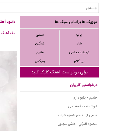
دانلود آهنگ
موزیک ها براساس سبک ها
تک آهنگ
, ,156
پاپ
سنتی
شاد
غمگین
نوحه و مداحی
ملایم
بی کلام
رمیکس
برای درخواست آهنگ کلیک کنید
درخواستی کاربران
حامیم - یکیو دارم
نیواد - نیمه گمشدمی
سامی لو - تلخم همچو شراب
محمود التركي - عاشق مجنون