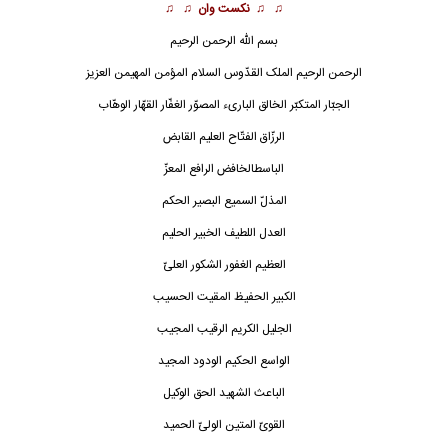
♫ ♫
نکست وان
♫ ♫
بسم الله الرحمن الرحیم
الرحمن الرحیم الملک القدّوس السلام المؤمن المهیمن
العزیز
الجبّار المتکبّر الخالق الباریء المصوّر الغفّار القهّار الوهّاب
الرزّاق الفتّاح العلیم القابض
الباسط
الخافض الرافع المعزّ
المذلّ السمیع البصیر الحکم
العدل اللطیف الخبیر الحلیم
العظیم الغفور الشکور
العلیّ
الکبیر الحفیظ المقیت الحسیب
الجلیل الکریم الرقیب المجیب
الواسع الحکیم الودود المجید
الباعث الشهید الحق الوکیل
القویّ المتین الولیّ الحمید