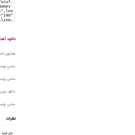
دانلود آه
همایون شجر
سامی یوسف - 9
سامی یوسف
دانلود موز
سامی یوسف
نظرات
نام شما :