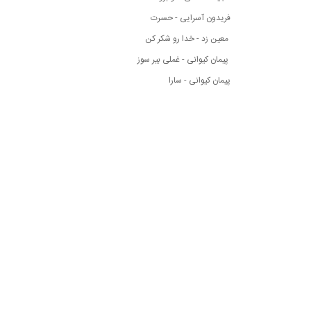
فریدون آسرایی - حسرت
معین زد - خدا رو شکر کن
پیمان کیوانی - غملی بیر سوز
پیمان کیوانی - سارا