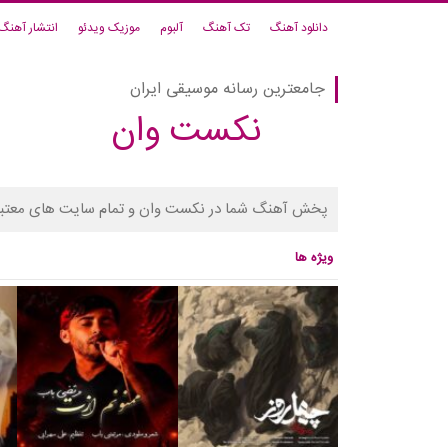
دانلود آهنگ
تک آهنگ
آلبوم
موزیک ویدئو
انتشار آهنگ
جامعترین رسانه موسیقی ایران
نکست وان
پخش آهنگ شما در نکست وان و تمام سایت های معتبر
ویژه ها