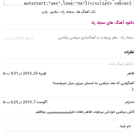
تک آهنگ ها
،
سجاد راد
،
ملایم
،
پاپ
دانلود آهنگ های سجاد راد
سجاد راد - عطر پیرهنت با آهنگسازی مرتضی پاشایی
2 نظر | 2,959 بازدید
نظرات
2 نظر ارسال شده
طاهر
گفت:
فوریه 23, 2015 در 9:31 ب.ظ
آهنگهایی که بعد مرتضی به اسمش بیرون میان نمیچسبه!
:(
احترام
گفت:
آگوست 7, 2019 در 6:25 ب.ظ
کاش مرتضی خودش میخوند طاهر باهات خیلیییییییییییییییی موافقم
نام شما :