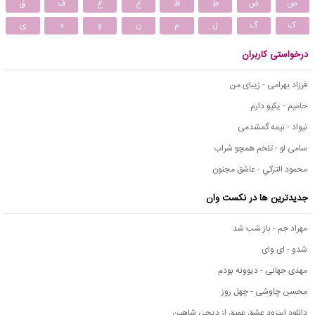
ص
ض
ط
ظ
ع
غ
ف
ق
ک
گ
ل
م
ن
و
ه
ی
درخواستی کاربران
فرزاد بهرامی - زیبای من
حامیم - یکیو دارم
نیواد - نیمه گمشدمی
سامی لو - تلخم همچو شراب
محمود التركي - عاشق مجنون
جدیدترین ها در نکست وان
مهراد جم - باز شب شد
شدو - ای وای
مهدی جهانی - دیوونه بودم
محسن چاوشی - چهل روز
دانلود اپیزود عشق عمیق از دیجی شاهین