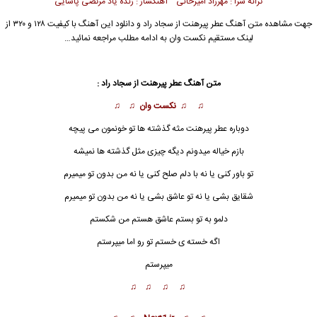
ترانه سرا : مهرزاد امیرخانی آهنگساز : زنده یاد مرتضی پاشایی
جهت مشاهده متن آهنگ عطر پیرهنت از سجاد راد و دانلود این آهنگ با کیفیت ۱۲۸ و ۳۲۰ از
لینک مستقیم نکست وان به ادامه مطلب مراجعه نمائید…
متن آهنگ عطر پیرهنت از سجاد راد :
♫ ♫
نکست وان
♫ ♫
دوباره عطر پیرهنت مثه گذشته ها تو خونمون می پیچه
بازم خیاله میدو
ن
م دیگه چیزی مثل گذشته ها نمیشه
تو باور کنی یا نه با دلم صلح کنی یا نه من بدون تو میمیرم
شقایق بشی یا نه تو عاشق بشی یا نه من بدون تو میمیرم
دلمو به تو بستم عاشق هستم من شکستم
اگه خسته ی خستم تو رو اما میپرستم
میپرستم
♫ ♫ ♫ ♫