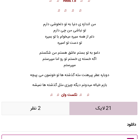
♫ ♫ Next1.ir ♫ ♫
♫ ♫ ♫ ♫
من اندازه ی دنیا به تو دلخوشی دارم
تو نباشی من چی دارم
دلم از همه سیره میخوام با تو بمیره
تو دست تو اسیره
دلمو به تو بستم عاشق هستم من شکستم
اگه خسته ی خستم تو رو اما میپرستم
میپرستم
دوباره عطر پیره
ن
ت مثه گذشته ها تو خونمون می پیچه
بازم خیاله میدونم دیگه چیزی مثل گذشته ها نمیشه
♫ ♫ نکست وان ♫ ♫
21 لایک
2 نظر
دانلود