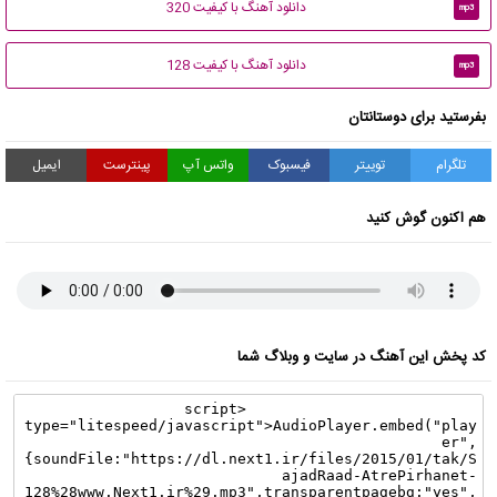
دانلود آهنگ با کیفیت 320
mp3
دانلود آهنگ با کیفیت 128
mp3
بفرستید برای دوستانتان
تلگرام
توییتر
فیسبوک
واتس آپ
پینترست
ایمیل
هم اکنون گوش کنید
کد پخش این آهنگ در سایت و وبلاگ شما