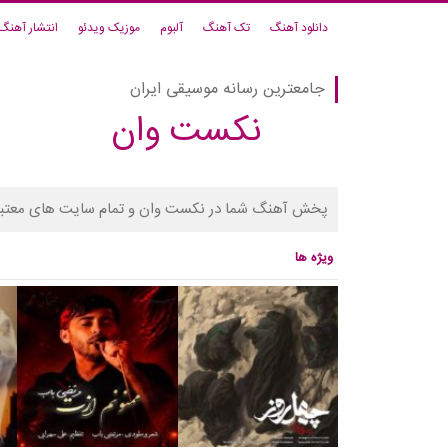
دانلود آهنگ
تک آهنگ
آلبوم
موزیک ویدئو
انتشار آهنگ
جامعترین رسانه موسیقی ایران
نکست وان
پخش آهنگ شما در نکست وان و تمام سایت های معتبر
ویژه ها