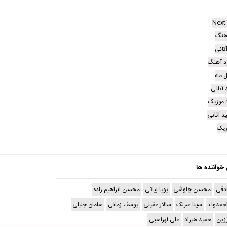
Next
هنگ
تانی
ود آهنگ
 ماه
 آتانی
د موزیک
ید آتانی
زیک
 خواننده ها
دقی
محسن چاوشی
پویا بیاتی
محسن ابراهیم زاده
حمدوند
سینا سرلک
سالار عقیلی
یوسف زمانی
سامان جلیلی
رزین
حمید هیراد
علی لهراسبی