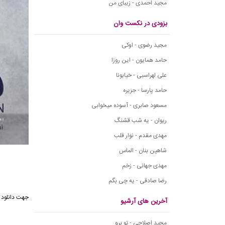
مجید احمدی - زیبای من
بزودی در نکست وان
مجید رضوی - اوکی
حامد همایون - این روزا
علی لهراسبی - خیابونا
حامد پارسا - جزیره
مسعود صابری - آسوده میخوابی
ریوان - یه شب قشنگ
مهدی مقدم - نوار قلب
شاهین بنان - الماس
مهدی جهانی - زخم
رضا صادقی - یه چی بگم
جهت دانلود 
آخرین های آرشیو
مجید اصلاحی - تو برو