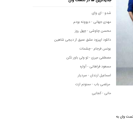
جدیدترین ها در نکست وان
شدو - ای وای
مهدی جهانی - دیوونه بودم
محسن چاوشی - چهل روز
دانلود اپیزود عشق عمیق از دیجی شاهین
یونس فرجام - چشمات
مصطفی میری - تو ولی باور نکن
مسعود فراهانی - آواره
اسماعیل ارندان - سردیار
مرتضی باب - ممنونم ازت
مانی - کجایی
ی نکست وان به