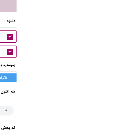
دانلود
mp3
mp3
بفرستید بر
تلگرام
هم اکنون 
کد پخش ای