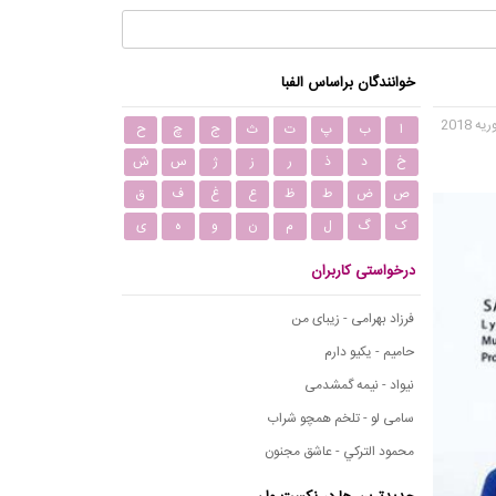
خوانندگان براساس الفبا
ا
ب
پ
ت
ث
ج
چ
ح
خ
د
ذ
ر
ز
ژ
س
ش
ص
ض
ط
ظ
ع
غ
ف
ق
ک
گ
ل
م
ن
و
ه
ی
درخواستی کاربران
فرزاد بهرامی - زیبای من
حامیم - یکیو دارم
نیواد - نیمه گمشدمی
سامی لو - تلخم همچو شراب
محمود التركي - عاشق مجنون