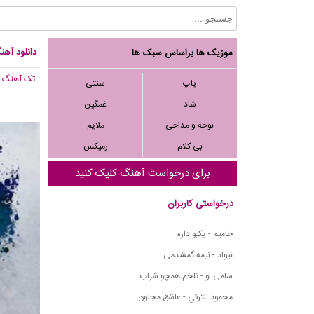
دانلود آهن
موزیک ها براساس سبک ها
تک آهنگ
, 659
پاپ
سنتی
شاد
غمگین
نوحه و مداحی
ملایم
بی کلام
رمیکس
برای درخواست آهنگ کلیک کنید
درخواستی کاربران
حامیم - یکیو دارم
نیواد - نیمه گمشدمی
سامی لو - تلخم همچو شراب
محمود التركي - عاشق مجنون