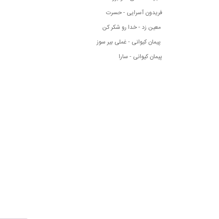
فریدون آسرایی - حسرت
معین زد - خدا رو شکر کن
پیمان کیوانی - غملی بیر سوز
پیمان کیوانی - سارا