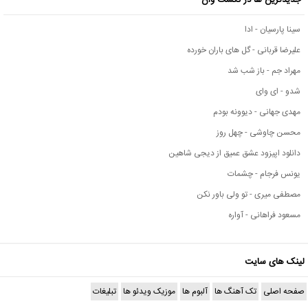
سینا پارسیان - ادا
علیرضا قربانی - گل های باران خورده
مهراد جم - باز شب شد
شدو - ای وای
مهدی جهانی - دیوونه بودم
محسن چاوشی - چهل روز
دانلود اپیزود عشق عمیق از دیجی شاهین
یونس فرجام - چشمات
مصطفی میری - تو ولی باور نکن
مسعود فراهانی - آواره
لینک های سایت
صفحه اصلی
تک آهنگ ها
آلبوم ها
موزیک ویدئو ها
تبلیغات