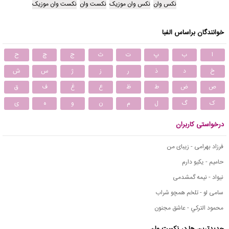
نکس وان
نکس وان موزیک
نکست وان
نکست وان موزیک
خوانندگان براساس الفبا
ا
ب
پ
ت
ث
ج
چ
ح
خ
د
ذ
ر
ز
ژ
س
ش
ص
ض
ط
ظ
ع
غ
ف
ق
ک
گ
ل
م
ن
و
ه
ی
درخواستی کاربران
فرزاد بهرامی - زیبای من
حامیم - یکیو دارم
نیواد - نیمه گمشدمی
سامی لو - تلخم همچو شراب
محمود التركي - عاشق مجنون
جدیدترین ها در نکست وان