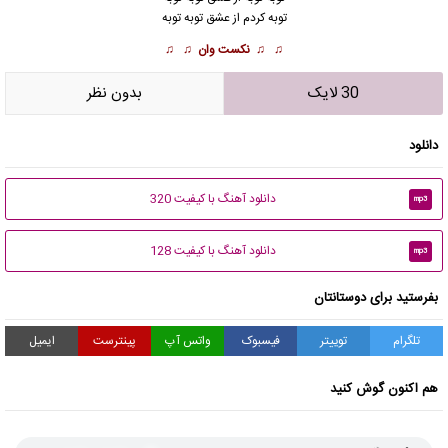
توبه کردم از عشق توبه توبه
♫ ♫
نکست وان
♫ ♫
30 لایک
بدون نظر
دانلود
دانلود آهنگ با کیفیت 320
mp3
دانلود آهنگ با کیفیت 128
mp3
بفرستید برای دوستانتان
تلگرام
توییتر
فیسبوک
واتس آپ
پینترست
ایمیل
هم اکنون گوش کنید