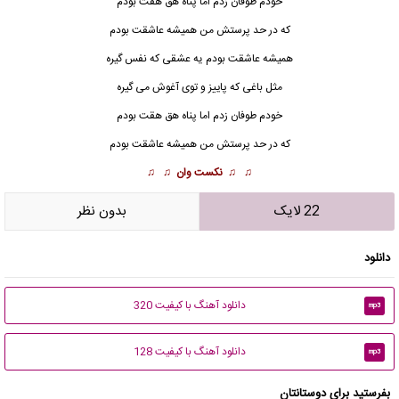
خودم طوفان زدم اما پناه هق هقت بودم
که در حد پرستش من همیشه
عاشق
ت بودم
همیشه عاشقت بودم یه عشقی که نفس گیره
مثل باغی که پاییز و توی آغوش می گیره
خودم طوفان زدم اما پناه هق هقت بودم
که در حد پرستش من همیشه عاشقت بودم
♫ ♫
نکست وان
♫ ♫
22 لایک
بدون نظر
دانلود
دانلود آهنگ با کیفیت 320
mp3
دانلود آهنگ با کیفیت 128
mp3
بفرستید برای دوستانتان