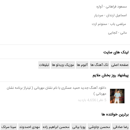
مسعود فراهانی - آواره
اسماعیل ارندان - سردیار
مرتضی باب - ممنونم ازت
مانی - کجایی
لینک های سایت
صفحه اصلی
تک آهنگ ها
آلبوم ها
موزیک ویدئو ها
تبلیغات
پیشنهاد روز بخش ملایم
دانلود آهنگ جدید حمید عسکری با نام نشان مهربانی ( تیتراژ برنامه نشان
مهربانی )
5 نظر | 4,656 بازدید
برترین خواننده ها
رضا صادقی
محسن چاوشی
پویا بیاتی
محسن ابراهیم زاده
مهدی احمدوند
سینا سرلک