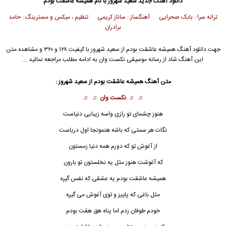
دانلود آهنگ جدید
سعید شهروز
با نام همیشه عاشقت بودم
ترانه سرا : بابک صحرایی آهنگساز : ساناز کریمی تنظیم ، میکس و مسترینگ : حامد
برادران
جهت دانلود آهنگ همیشه عاشقت بودم از
سعید شهروز
با کیفیت ۱۲۸ و ۳۲۰ و مشاهده متن
این آهنگ شاد از رسانه موسیقی نکست وان به ادامه مطلب مراجعه نمائید …
متن آهنگ همیشه عاشقت بودم از
سعید شهروز
:
♫ ♫
نکست وان
♫ ♫
هنوز چشمای تو رازی واسه زیبایی دنیاست
نگات هر سمتی که باشه هنمونجا اول دریاست
از آغوش تو که دورم همه دنیا زمستون
که آغوشت هنوز مثل یه نخلستون تو بارون
همیشه عاشقت بودم یه عشقی که نفس گیره
مثل باغی که پاییز و توی آغوش می گیره
خودم طوفان زدم اما پناه هق هقت بودم