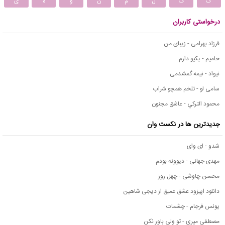
ک
گ
ل
م
ن
و
ه
ی
درخواستی کاربران
فرزاد بهرامی - زیبای من
حامیم - یکیو دارم
نیواد - نیمه گمشدمی
سامی لو - تلخم همچو شراب
محمود التركي - عاشق مجنون
جدیدترین ها در نکست وان
شدو - ای وای
مهدی جهانی - دیوونه بودم
محسن چاوشی - چهل روز
دانلود اپیزود عشق عمیق از دیجی شاهین
یونس فرجام - چشمات
مصطفی میری - تو ولی باور نکن