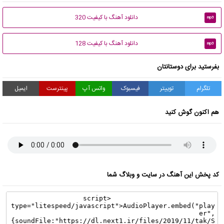
دانلود آهنگ با کیفیت 320
mp3
دانلود آهنگ با کیفیت 128
mp3
بفرستید برای دوستانتان
تلگرام
توییتر
فیسبوک
واتس آپ
پینترست
ایمیل
هم اکنون گوش کنید
کد پخش این آهنگ در سایت و وبلاگ شما