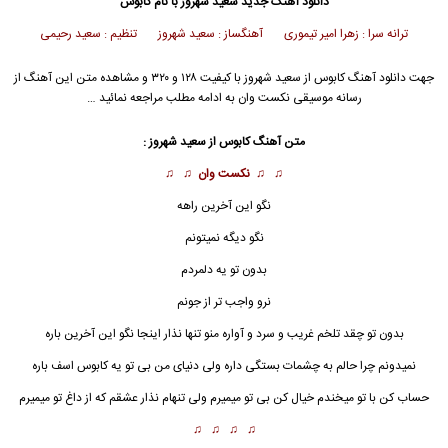
دانلود آهنگ جدید
سعید شهروز با نام کابوس
ترانه سرا : زهرا امیر تیموری آهنگساز : سعید شهروز تنظیم : سعید رحیمی
جهت دانلود آهنگ کابوس از سعید شهروز با کیفیت ۱۲۸ و ۳۲۰ و مشاهده متن این آهنگ از
رسانه موسیقی نکست وان به ادامه مطلب مراجعه نمائید …
متن آهنگ کابوس از سعید شهروز :
♫ ♫
نکست وان
♫ ♫
نگو این آخرین راهه
نگو دیگه نمیتونم
بدون تو یه دلمردم
نرو واجب تر از جونم
بدون تو چقد تلخم غریب و سرد و آواره منو تنها نذار اینجا نگو این آخرین باره
نمیدونم چرا حالم به چشمات بستگی داره ولی دنیای من بی تو یه
کابوس
اسف باره
حساب کن با تو میخندم خیال کن بی تو میمیرم ولی تنهام نذار عشقم که از داغ تو میمیرم
♫ ♫ ♫ ♫