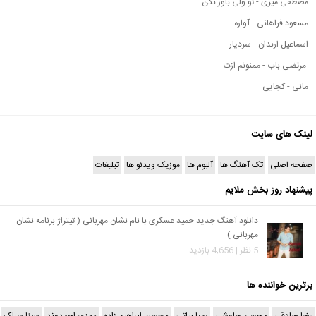
مصطفی میری - تو ولی باور نکن
مسعود فراهانی - آواره
اسماعیل ارندان - سردیار
مرتضی باب - ممنونم ازت
مانی - کجایی
لینک های سایت
صفحه اصلی
تک آهنگ ها
آلبوم ها
موزیک ویدئو ها
تبلیغات
پیشنهاد روز بخش ملایم
دانلود آهنگ جدید حمید عسکری با نام نشان مهربانی ( تیتراژ برنامه نشان
مهربانی )
5 نظر | 4,656 بازدید
برترین خواننده ها