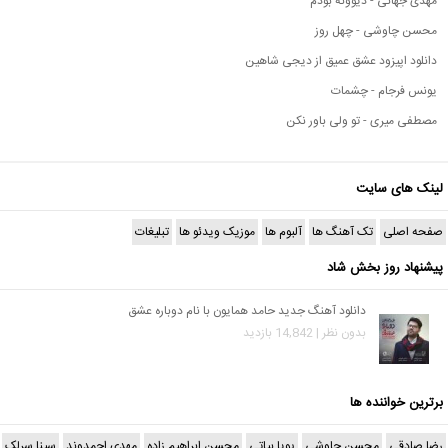
مهدی جهانی - دیوونه بودم
محسن چاوشی - چهل روز
دانلود اپیزود عشق عمیق از دیجی شاهین
یونس فرجام - چشمات
مصطفی میری - تو ولی باور نکن
لینک های سایت
صفحه اصلی
تک آهنگ ها
آلبوم ها
موزیک ویدئو ها
تبلیغات
پیشنهاد روز بخش شاد
دانلود آهنگ جدید حامد همایون با نام دوباره عشق
بدون نظر | 14,842 بازدید
برترین خواننده ها
رضا صادقی
محسن چاوشی
پویا بیاتی
محسن ابراهیم زاده
مهدی احمدوند
سینا سرلک