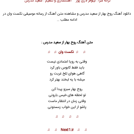
ترانه سرا : نیلوفر لاری پور آهنگسازی و تنظیم : سعید مدرس
دانلود آهنگ روح بهار از
سعید مدرس
و مشاهده متن آهنگ از رسانه موسیقی نکست وان در
ادامه مطلب …
متن آهنگ روح بهار از سعید مدرس :
♫ ♫ نکست وان ♫ ♫
وقتی به رویا اعتمادی نیست
باید فقط کابوس باور کرد
گاهی هوای تلخ غربت رو
میشه با یه لبخند بهتر کرد
روح بهار سبزو پیدا کن
تو لحظه های خیس بارو
ن
ی
وقتی زمان در انتظار ماست
پاشو از این خواب زمستونی
♫ ♫ ♫ ♫
♫ ♫ Next1.ir ♫ ♫