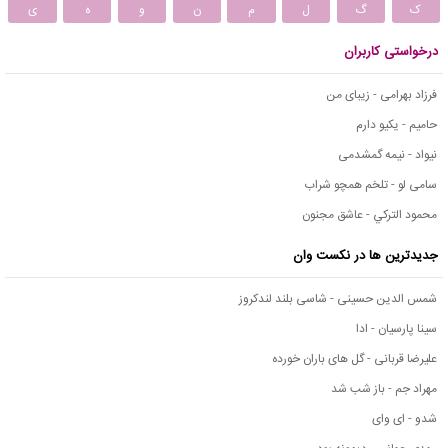
ک
گ
ل
م
ن
و
ه
ی
درخواستی کاربران
فرزاد بهرامی - زیبای من
حامیم - یکیو دارم
نیواد - نیمه گمشدمی
سامی لو - تلخم همچو شراب
محمود التركي - عاشق مجنون
جدیدترین ها در نکست وان
شمس الدین حسینی - شاسی بلند لندکروز
سینا پارسیان - ادا
علیرضا قربانی - گل های باران خورده
مهراد جم - باز شب شد
شدو - ای وای