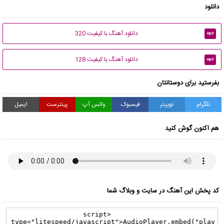
دانلود
دانلود آهنگ با کیفیت 320
mp3
دانلود آهنگ با کیفیت 128
mp3
بفرستید برای دوستانتان
تلگرام
توییتر
فیسبوک
واتس آپ
پینترست
ایمیل
هم اکنون گوش کنید
کد پخش این آهنگ در سایت و وبلاگ شما