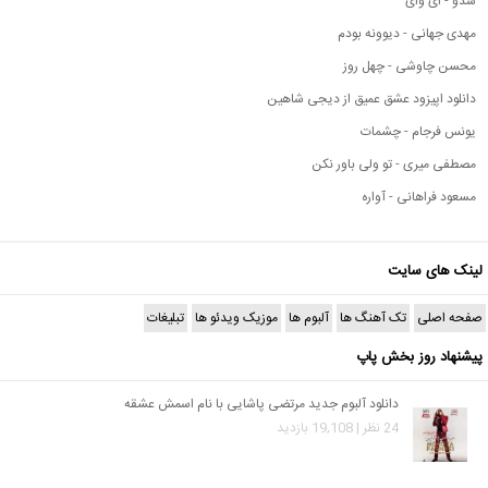
شدو - ای وای
مهدی جهانی - دیوونه بودم
محسن چاوشی - چهل روز
دانلود اپیزود عشق عمیق از دیجی شاهین
یونس فرجام - چشمات
مصطفی میری - تو ولی باور نکن
مسعود فراهانی - آواره
لینک های سایت
صفحه اصلی
تک آهنگ ها
آلبوم ها
موزیک ویدئو ها
تبلیغات
پیشنهاد روز بخش پاپ
دانلود آلبوم جدید مرتضی پاشایی با نام اسمش عشقه
24 نظر | 19,108 بازدید