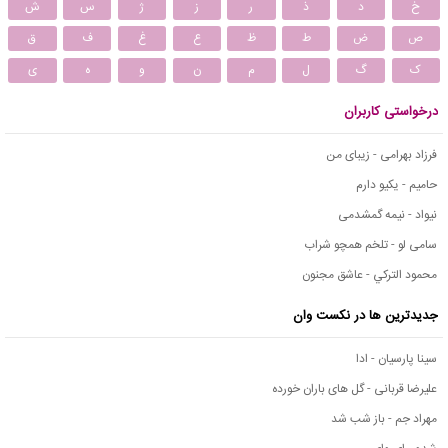
خ
د
ذ
ر
ز
ژ
س
ش
ص
ض
ط
ظ
ع
غ
ف
ق
ک
گ
ل
م
ن
و
ه
ی
درخواستی کاربران
فرزاد بهرامی - زیبای من
حامیم - یکیو دارم
نیواد - نیمه گمشدمی
سامی لو - تلخم همچو شراب
محمود التركي - عاشق مجنون
جدیدترین ها در نکست وان
سینا پارسیان - ادا
علیرضا قربانی - گل های باران خورده
مهراد جم - باز شب شد