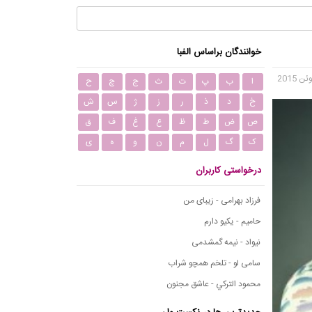
خوانندگان براساس الفبا
ا
ب
پ
ت
ث
ج
چ
ح
خ
د
ذ
ر
ز
ژ
س
ش
ص
ض
ط
ظ
ع
غ
ف
ق
ک
گ
ل
م
ن
و
ه
ی
درخواستی کاربران
فرزاد بهرامی - زیبای من
حامیم - یکیو دارم
نیواد - نیمه گمشدمی
سامی لو - تلخم همچو شراب
محمود التركي - عاشق مجنون