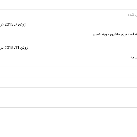
فت:
ژوئن 7, 2015 در 3:25 ب.ظ
 فقط برای ماشین خوبه همین
فت:
ژوئن 11, 2015 در 2:49 ب.ظ
الیه