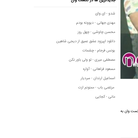
جدیدترین ها در نکست وان
شدو - ای وای
مهدی جهانی - دیوونه بودم
محسن چاوشی - چهل روز
دانلود اپیزود عشق عمیق از دیجی شاهین
یونس فرجام - چشمات
مصطفی میری - تو ولی باور نکن
مسعود فراهانی - آواره
اسماعیل ارندان - سردیار
مرتضی باب - ممنونم ازت
مانی - کجایی
وسیقی نکست وان به