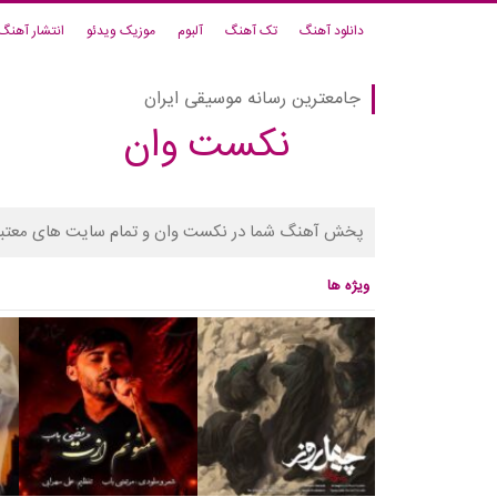
دانلود آهنگ
تک آهنگ
آلبوم
موزیک ویدئو
انتشار آهنگ
جامعترین رسانه موسیقی ایران
نکست وان
پخش آهنگ شما در نکست وان و تمام سایت های معتبر
ویژه ها