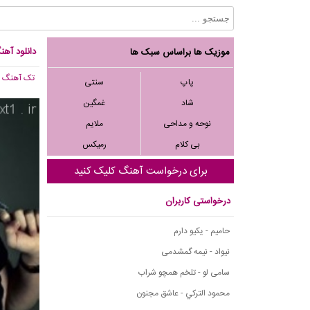
دانلود آهن
موزیک ها براساس سبک ها
تک آهنگ
, 176
پاپ
سنتی
شاد
غمگین
نوحه و مداحی
ملایم
بی کلام
رمیکس
برای درخواست آهنگ کلیک کنید
درخواستی کاربران
حامیم - یکیو دارم
نیواد - نیمه گمشدمی
سامی لو - تلخم همچو شراب
محمود التركي - عاشق مجنون