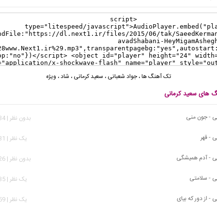
تک آهنگ ها
،
جواد شعبانی
،
سعید کرمانی
،
شاد
،
ویژه
نگ های سعید کرمانی
ی - جون منی
بدون نظر | 3,334 بازدید
 - قهر
يک نظر | 1,631 بازدید
ی - آدم همیشگی
بدون نظر | 3,626 بازدید
ی - سلامتی
يک نظر | 1,535 بازدید
 - از دور که بیای
يک نظر | 3,359 بازدید