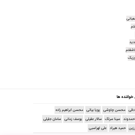
عبانی
تم
دید
اشقتم
زیک
 خواننده ها
دقی
محسن چاوشی
پویا بیاتی
محسن ابراهیم زاده
حمدوند
سینا سرلک
سالار عقیلی
یوسف زمانی
سامان جلیلی
رزین
حمید هیراد
علی لهراسبی