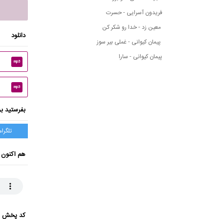
فریدون آسرایی - حسرت
معین زد - خدا رو شکر کن
دانلود
پیمان کیوانی - غملی بیر سوز
پیمان کیوانی - سارا
mp3
mp3
بفرستید بر
تلگرام
هم اکنون 
کد پخش ای