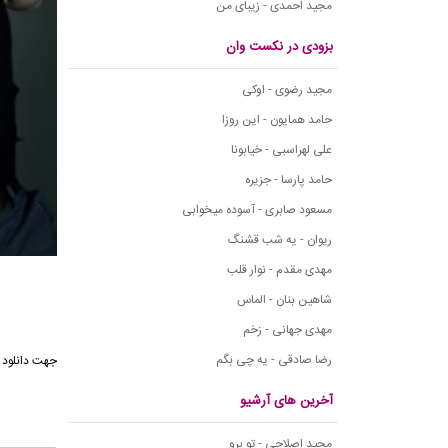
مجید احمدی - زیبای من
بزودی در نکست وان
مجید رضوی - اوکی
حامد همایون - این روزا
علی لهراسبی - خیابونا
حامد پارسا - جزیره
مسعود صابری - آسوده میخوابی
ریوان - یه شب قشنگ
مهدی مقدم - نوار قلب
شاهین بنان - الماس
مهدی جهانی - زخم
رضا صادقی - یه چی بگم
جهت دانلود 
آخرین های آرشیو
مجید اصلاحی - تو برو