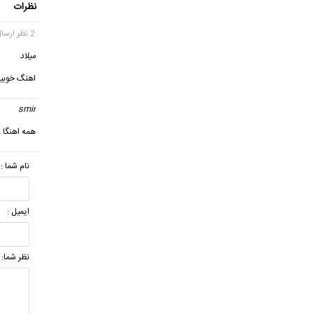
نظرات
2 نظر ارسال شده
میلاد
گ
اهنگ خوبیه
smir
گ
همه اهنگا ع
نام شما :
ایمیل :
نظر شما: