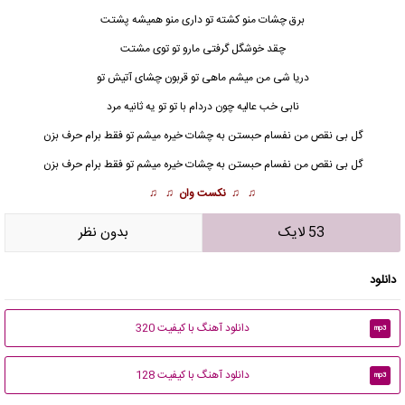
برق چشات منو کشته تو داری منو همیشه پشتت
چقد خوشگل گرفتی مارو تو توی مشتت
دریا شی من میشم ماهی تو قربون چشای آتیش تو
نابی خب عالیه چون دردام با تو تو یه ثانیه مرد
گل بی نقص
من نفسام حبستن به چشات خیره میشم تو فقط برام حرف بزن
گل بی نقص من نفسام حبستن به چشات خیره میشم تو فقط برام حرف بزن
♫ ♫
نکست وان
♫ ♫
53 لایک
بدون نظر
دانلود
دانلود آهنگ با کیفیت 320
mp3
دانلود آهنگ با کیفیت 128
mp3