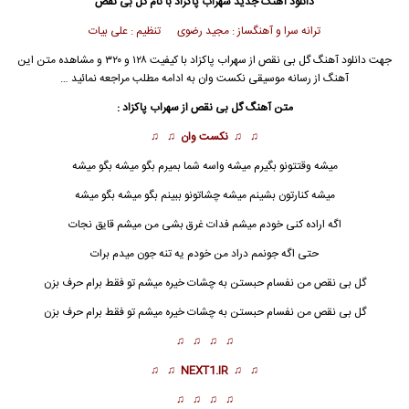
دانلود آهنگ جدید
سهراب پاکزاد
با نام گل بی نقص
ترانه سرا و آهنگساز : مجید رضوی تنظیم : علی بیات
جهت
دانلود آهنگ
گل بی نقص از
سهراب پاکزاد
با کیفیت ۱۲۸ و ۳۲۰ و مشاهده متن این
آهنگ از
رسانه موسیقی نکست وان
به ادامه مطلب مراجعه نمائید …
متن آهنگ گل بی نقص از
سهراب پاکزاد
:
♫ ♫
نکست وان
♫ ♫
میشه وقتتونو بگیرم میشه واسه شما بمیرم بگو میشه بگو میشه
میشه کنارتون بشینم میشه چشاتونو ببینم بگو میشه بگو میشه
اگه اراده کنی خودم میشم فدات غرق بشی من میشم قایق نجات
حتی اگه جونمم دراد من خودم یه تنه جون میدم برات
گل بی نقص
من نفسام حبستن به چشات خیره میشم تو فقط برام حرف بزن
گل بی نقص من نفسام حبستن به چشات خیره میشم تو فقط برام حرف بزن
♫ ♫ ♫ ♫
♫ ♫
NEXT1.IR
♫ ♫
♫ ♫ ♫ ♫