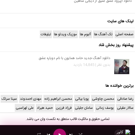
دانلود اپیزود عشق عمیق از دیجی شاهین
لینک های سایت
صفحه اصلی
تک آهنگ ها
آلبوم ها
موزیک ویدئو ها
تبلیغات
پیشنهاد روز بخش شاد
دانلود آهنگ جدید حامد همایون با نام دوباره عشق
بدون نظر | 14,845 بازدید
برترین خواننده ها
رضا صادقی
محسن چاوشی
پویا بیاتی
محسن ابراهیم زاده
مهدی احمدوند
سینا سرلک
سالار عقیلی
یوسف زمانی
سامان جلیلی
فرزاد فرزین
حمید هیراد
علی لهراسبی
تمامی حقوق و مالکیت قالب متعلق به
نکست وان
می باشد.