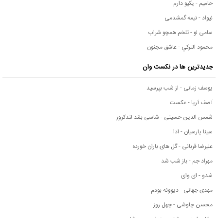
حامیم - یکیو دارم
نیواد - نیمه گمشدمی
سامی لو - تلخم همچو شراب
محمود التركي - عاشق مجنون
جدیدترین ها در نکست وان
یوسف زمانی - از شب بپرسید
آصف آریا - عکست
شمس الدین حسینی - شاسی بلند لندکروز
سینا پارسیان - ادا
علیرضا قربانی - گل های باران خورده
مهراد جم - باز شب شد
شدو - ای وای
مهدی جهانی - دیوونه بودم
محسن چاوشی - چهل روز