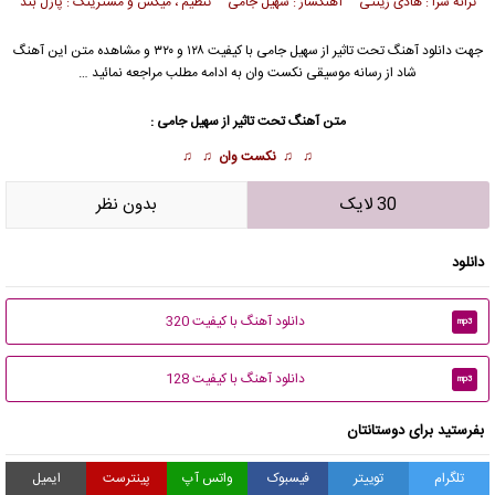
ترانه سرا : هادی زینتی آهنگساز : سهیل جامی تنظیم ، میکس و مسترینگ : پازل بند
جهت دانلود آهنگ تحت تاثیر از
سهیل جامی
با کیفیت ۱۲۸ و ۳۲۰ و مشاهده متن این آهنگ
شاد از رسانه موسیقی نکست وان به ادامه مطلب مراجعه نمائید …
متن آهنگ تحت تاثیر از سهیل جامی :
♫ ♫
نکست وان
♫ ♫
30 لایک
بدون نظر
دانلود
دانلود آهنگ با کیفیت 320
mp3
دانلود آهنگ با کیفیت 128
mp3
بفرستید برای دوستانتان
تلگرام
توییتر
فیسبوک
واتس آپ
پینترست
ایمیل