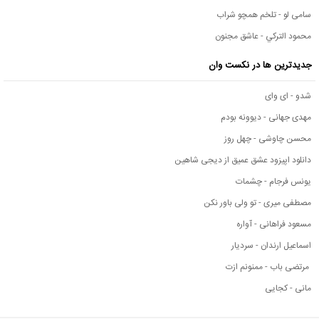
سامی لو - تلخم همچو شراب
محمود التركي - عاشق مجنون
جدیدترین ها در نکست وان
شدو - ای وای
مهدی جهانی - دیوونه بودم
محسن چاوشی - چهل روز
دانلود اپیزود عشق عمیق از دیجی شاهین
یونس فرجام - چشمات
مصطفی میری - تو ولی باور نکن
مسعود فراهانی - آواره
اسماعیل ارندان - سردیار
مرتضی باب - ممنونم ازت
مانی - کجایی