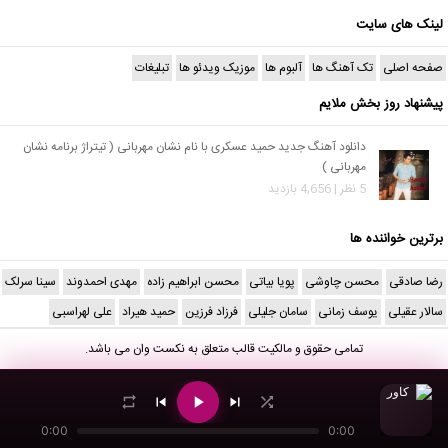
لینک های سایت
صفحه اصلی
تک آهنگ ها
آلبوم ها
موزیک ویدئو ها
تبلیغات
پیشنهاد روز بخش ملایم
دانلود آهنگ جدید حمید عسکری با نام نشان مهربانی ( تیتراژ برنامه نشان
مهربانی )
5 نظر | 4,656 بازدید
برترین خواننده ها
رضا صادقی
محسن چاوشی
پویا بیاتی
محسن ابراهیم زاده
مهدی احمدوند
سینا سرلک
سالار عقیلی
یوسف زمانی
سامان جلیلی
فرزاد فرزین
حمید هیراد
علی لهراسبی
تمامی حقوق و مالکیت قالب متعلق به
نکست وان
می باشد.
0:00
0:00