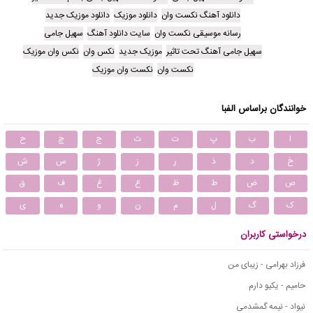
دانلود آهنگ نکست وان
دانلود موزیک
دانلود موزیک جدید
رسانه موسیقی نکست وان
سایت دانلود آهنگ
سهیل جامی
سهیل جامی آهنگ تحت تاثیر
موزیک جدید
نکس وان
نکس وان موزیک
نکست وان
نکست وان موزیک
خوانندگان براساس الفبا
ا
ب
پ
ت
ث
ج
چ
ح
خ
د
ذ
ر
ز
ژ
س
ش
ص
ض
ط
ظ
ع
غ
ف
ق
ک
گ
ل
م
ن
و
ه
ی
درخواستی کاربران
فرزاد بهرامی - زیبای من
حامیم - یکیو دارم
نیواد - نیمه گمشدمی