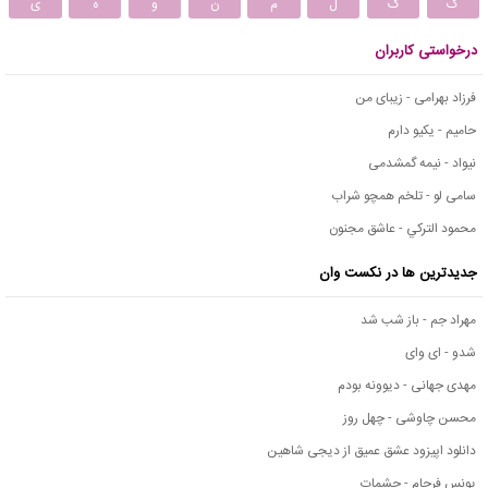
ک
گ
ل
م
ن
و
ه
ی
درخواستی کاربران
فرزاد بهرامی - زیبای من
حامیم - یکیو دارم
نیواد - نیمه گمشدمی
سامی لو - تلخم همچو شراب
محمود التركي - عاشق مجنون
جدیدترین ها در نکست وان
مهراد جم - باز شب شد
شدو - ای وای
مهدی جهانی - دیوونه بودم
محسن چاوشی - چهل روز
دانلود اپیزود عشق عمیق از دیجی شاهین
یونس فرجام - چشمات