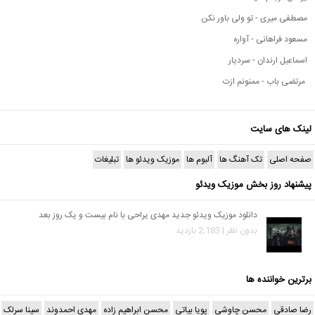
مصطفی میری - تو ولی باور نکن
مسعود فراهانی - آواره
اسماعیل ارندان - سردیار
مرتضی باب - ممنونم ازت
لینک های سایت
صفحه اصلی
تک آهنگ ها
آلبوم ها
موزیک ویدئو ها
تبلیغات
پیشنهاد روز بخش موزیک ویدئو
دانلود موزیک ویدئو جدید مهدی یراحی با نام بیست و یک روز بعد
بدون نظر | 2,183 بازدید
برترین خواننده ها
رضا صادقی
محسن چاوشی
پویا بیاتی
محسن ابراهیم زاده
مهدی احمدوند
سینا سرلک