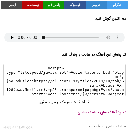
تلگرام
توییتر
فیسبوک
واتس آپ
پینترست
ایمیل
هم اکنون گوش کنید
کد پخش این آهنگ در سایت و وبلاگ شما
تک آهنگ ها
،
سیامک عباسی
،
غمگین
دانلود آهنگ های سیامک عباسی
سیامک عباسی - سوگ سپید
بدون نظر | 372 بازدید