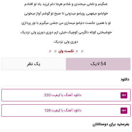
غمگینم و تلخی میخندی و شادم هرجا دلم لرزید یاد تو افتادم
خوابامو میفهمی رویامو میدونی تا صبح تو گوشم آواز میخونی
تو با همین عکست دنیامو میسازی من جشن میگیرم با نور پردازی
خوشبختی کوتاه دلگرمی کوچیک خیلی ازم دوری دوری ولی نزدیک
دوری ولی نزدیک
♫ ♫
نکست وان
♫ ♫
54 لایک
يک نظر
دانلود
دانلود آهنگ با کیفیت 320
mp3
دانلود آهنگ با کیفیت 128
mp3
بفرستید برای دوستانتان