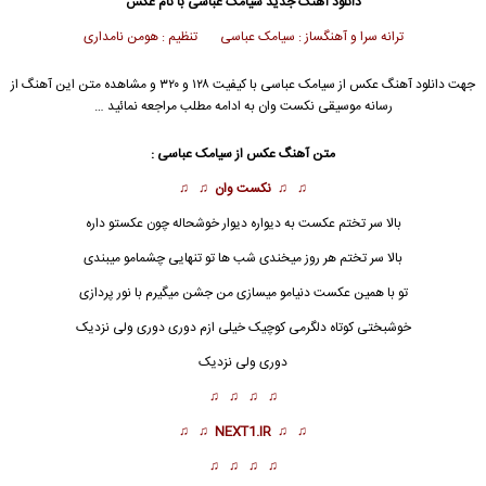
دانلود آهنگ جدید
سیامک عباسی با نام عکس
ترانه سرا و آهنگساز : سیامک عباسی تنظیم : هومن نامداری
جهت دانلود آهنگ عکس از سیامک عباسی با کیفیت ۱۲۸ و ۳۲۰ و مشاهده متن این آهنگ از
رسانه موسیقی نکست وان به ادامه مطلب مراجعه نمائید …
متن آهنگ
عکس
از سیامک عباسی :
♫ ♫
نکست وان
♫ ♫
بالا سر تختم عکست به دیواره دیوار خوشحاله چون عکستو داره
بالا سر تختم هر روز میخندی شب ها تو تنهایی چشمامو میبندی
تو با همین
عکس
ت دنیامو میسازی من جشن میگیرم با نور پردازی
خوشبختی کوتاه دلگرمی کوچیک خیلی ازم دوری دوری ولی نزدیک
دوری ولی نزدیک
♫ ♫ ♫ ♫
♫ ♫
NEXT1.IR
♫ ♫
♫ ♫ ♫ ♫