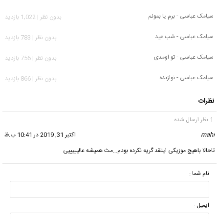
سیامک عباسی - برم یا بمونم
بدون نظر | 1,022 بازدید
سیامک عباسی - شب عید
بدون نظر | 783 بازدید
سیامک عباسی - تو اومدی
بدون نظر | 756 بازدید
سیامک عباسی - نوازنده
بدون نظر | 866 بازدید
نظرات
1 نظر ارسال شده
mahi
گفت:
اکتبر 31, 2019 در 10:41 ب.ظ
تاحالا باهیچ موزیکی اینقد گریه نکرده بودم…مث همیشه عالیییییی
نام شما :
ایمیل :