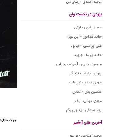
مجید احمدی - زیبای من
بزودی در نکست وان
مجید رضوی - اوکی
حامد همایون - این روزا
علی لهراسبی - خیابونا
حامد پارسا - جزیره
مسعود صابری - آسوده میخوابی
ریوان - یه شب قشنگ
مهدی مقدم - نوار قلب
شاهین بنان - الماس
مهدی جهانی - زخم
رضا صادقی - یه چی بگم
جهت دانلود 
آخرین های آرشیو
مجید اصلاحی - تو برو