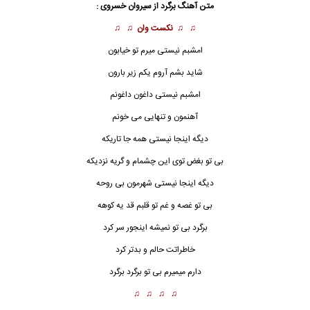
متن آهنگ برگرد از
سیروان خسروی
:
♫ ♫
نکست وان
♫ ♫
امشبم نیستی میرم تو خیابون
شاید بشم آروم یکم زیر بارون
امشبم نیستی داغون داغونم
آهنمون و تنهایی می خونم
دیگه اینجا نیستی همه جا تاریکه
بی تو بغض توی این چشمام و گریه نزدیکه
دیگه اینجا نیستی شهرمون بی روحه
بی تو غصه و غم تو قلبم قد یه کوهه
برگرد
بی تو نمیشه اینجور سر کرد
خاطراتت حالم و بدتر کرد
دارم میمیرم بی تو برگرد برگرد
♫ ♫ ♫ ♫