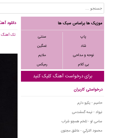
دانلود آهن
موزیک ها براساس سبک ها
تک آهنگ
, 835
پاپ
سنتی
شاد
غمگین
نوحه و مداحی
ملایم
بی کلام
رمیکس
برای درخواست آهنگ کلیک کنید
درخواستی کاربران
حامیم - یکیو دارم
نیواد - نیمه گمشدمی
سامی لو - تلخم همچو شراب
محمود التركي - عاشق مجنون