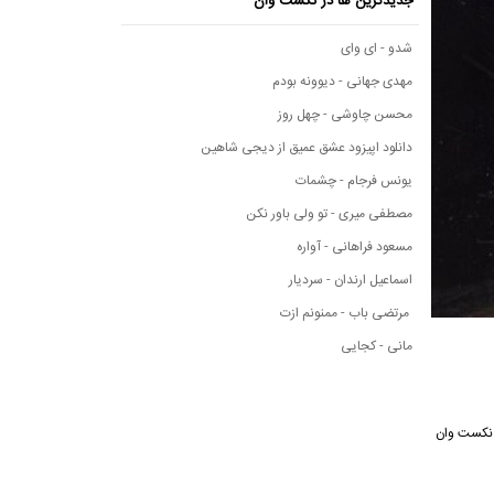
جدیدترین ها در نکست وان
شدو - ای وای
مهدی جهانی - دیوونه بودم
محسن چاوشی - چهل روز
دانلود اپیزود عشق عمیق از دیجی شاهین
یونس فرجام - چشمات
مصطفی میری - تو ولی باور نکن
مسعود فراهانی - آواره
اسماعیل ارندان - سردیار
مرتضی باب - ممنونم ازت
مانی - کجایی
سیقی نکست وان