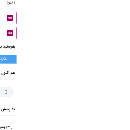
دانلود
mp3
mp3
بفرستید بر
تلگرام
هم اکنون 
کد پخش ای