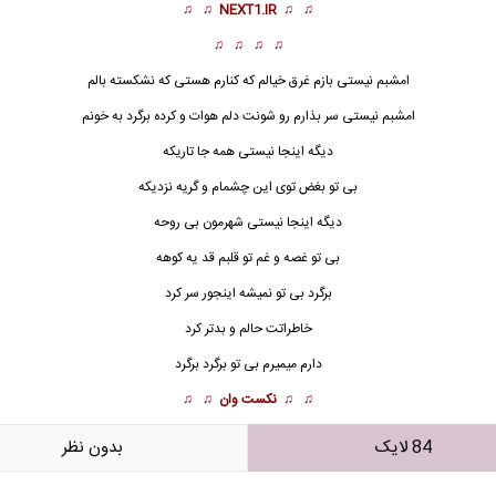
♫ ♫
NEXT1.IR
♫ ♫
♫ ♫ ♫ ♫
امشبم نیستی بازم غرق خیالم که کنارم هستی که نشکسته بالم
امشبم نیستی سر بذارم رو شونت دلم هوات و کرده برگرد به خونم
دیگه اینجا نیستی همه جا تاریکه
بی تو بغض توی این چشمام و گریه نزدیکه
دیگه اینجا نیستی شهرمون بی روحه
بی تو غصه و غم تو قلبم قد یه کوهه
برگرد
بی تو نمیشه اینجور سر کرد
خاطراتت حالم و بدتر کرد
دارم میمیرم بی تو برگرد برگرد
♫ ♫
نکست وان
♫ ♫
84 لایک
بدون نظر