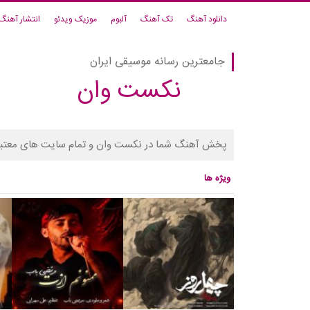
دانلود آهنگ
تک آهنگ
آلبوم
موزیک ویدئو
انتشار آهنگ
جامعترین رسانه موسیقی ایران
نکست وان
پخش آهنگ شما در نکست وان و تمام سایت های معتبر
ویژه ها