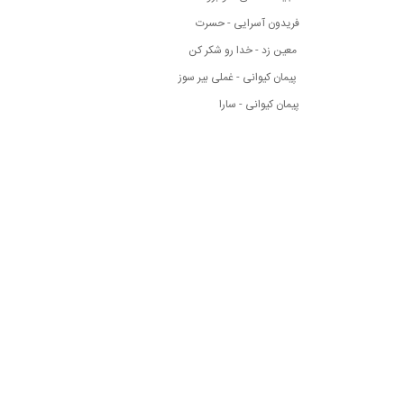
فریدون آسرایی - حسرت
معین زد - خدا رو شکر کن
پیمان کیوانی - غملی بیر سوز
پیمان کیوانی - سارا