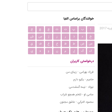
خوانندگان براساس الفبا
ا
ب
پ
ت
ث
ج
چ
ح
خ
د
ذ
ر
ز
ژ
س
ش
ص
ض
ط
ظ
ع
غ
ف
ق
ک
گ
ل
م
ن
و
ه
ی
درخواستی کاربران
فرزاد بهرامی - زیبای من
حامیم - یکیو دارم
نیواد - نیمه گمشدمی
سامی لو - تلخم همچو شراب
محمود التركي - عاشق مجنون