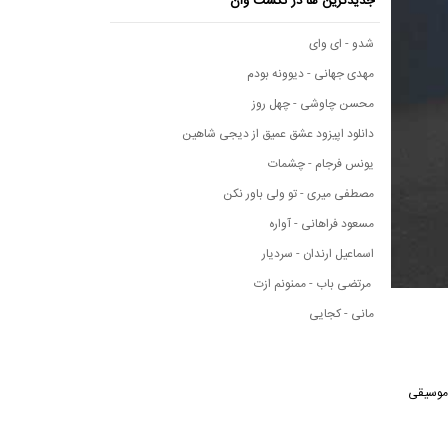
جدیدترین ها در نکست وان
شدو - ای وای
مهدی جهانی - دیوونه بودم
محسن چاوشی - چهل روز
دانلود اپیزود عشق عمیق از دیجی شاهین
یونس فرجام - چشمات
مصطفی میری - تو ولی باور نکن
مسعود فراهانی - آواره
اسماعیل ارندان - سردیار
مرتضی باب - ممنونم ازت
مانی - کجایی
انه موسیقی