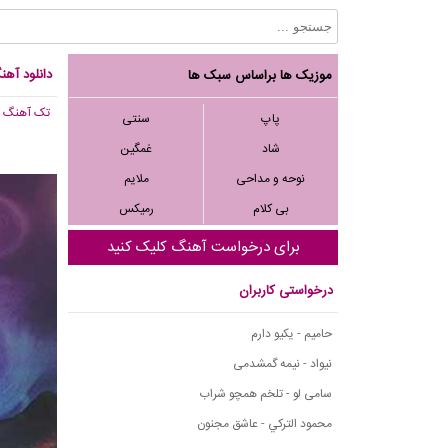
دانلود آهن
موزیک ها براساس سبک ها
تک آهنگ
, 942
پاپ
سنتی
شاد
غمگین
نوحه و مداحی
ملایم
بی کلام
رمیکس
برای درخواست آهنگ کلیک کنید
درخواستی کاربران
حامیم - یکیو دارم
نیواد - نیمه گمشدمی
سامی لو - تلخم همچو شراب
محمود التركي - عاشق مجنون