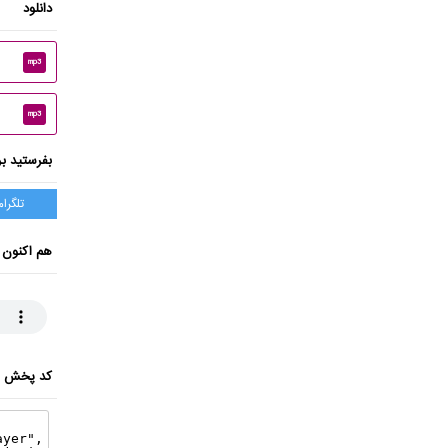
دانلود
mp3
mp3
بفرستید بر
تلگرام
هم اکنون 
کد پخش ای