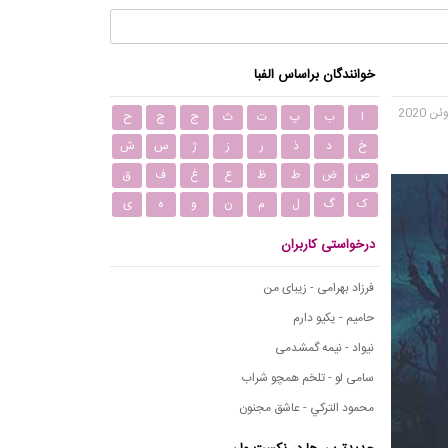
خوانندگان براساس الفبا
ا
ب
پ
ت
ث
ج
چ
ح
خ
د
ذ
ر
ز
ژ
س
ش
ص
ض
ط
ظ
ع
غ
ف
ق
ک
گ
ل
م
ن
و
ه
ی
درخواستی کاربران
فرزاد بهرامی - زیبای من
حامیم - یکیو دارم
نیواد - نیمه گمشدمی
سامی لو - تلخم همچو شراب
محمود التركي - عاشق مجنون