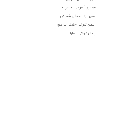
فریدون آسرایی - حسرت
معین زد - خدا رو شکر کن
پیمان کیوانی - غملی بیر سوز
پیمان کیوانی - سارا