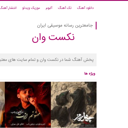
دانلود آهنگ
تک آهنگ
آلبوم
موزیک ویدئو
انتشار آهنگ
جامعترین رسانه موسیقی ایران
نکست وان
پخش آهنگ شما در نکست وان و تمام سایت های معتبر
ویژه ها