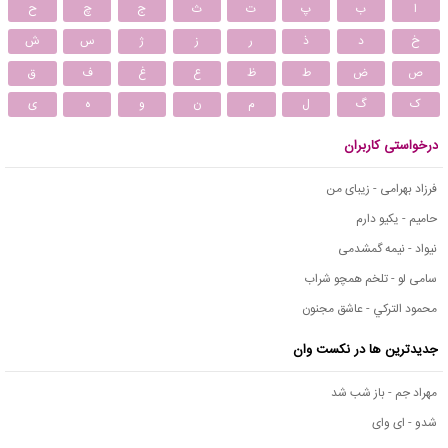
ا
ب
پ
ت
ث
ج
چ
ح
خ
د
ذ
ر
ز
ژ
س
ش
ص
ض
ط
ظ
ع
غ
ف
ق
ک
گ
ل
م
ن
و
ه
ی
درخواستی کاربران
فرزاد بهرامی - زیبای من
حامیم - یکیو دارم
نیواد - نیمه گمشدمی
سامی لو - تلخم همچو شراب
محمود التركي - عاشق مجنون
جدیدترین ها در نکست وان
مهراد جم - باز شب شد
شدو - ای وای