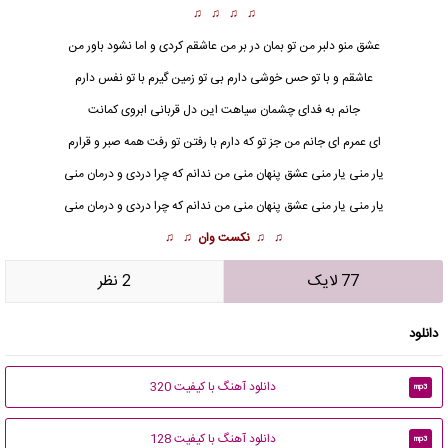
♫ ♫ ♫ ♫
عشق منو دلبر من تو بمان در بر من عاشقم کردی و اما نشود باور من
عاشقم و با تو حس خوشی دارم بی تو زمین گیرم با تو نفس دارم
جانم به فدای چشمان سیاهت این دل قربانی ابروی کمانت
ای عمرم ای جانم من جز تو که دارم با رفتن تو رفت همه صبر و قرارم
یار منی
یار منی عشق پنهان منی من ندانم که چرا دردی و درمان منی
یار منی یار منی عشق پنهان منی من ندانم که چرا دردی و درمان منی
♫ ♫
نکست وان
♫ ♫
77 لایک
2 نظر
دانلود
دانلود آهنگ با کیفیت 320
mp3
دانلود آهنگ با کیفیت 128
mp3