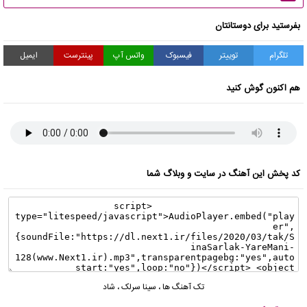
بفرستید برای دوستانتان
تلگرام
توییتر
فیسبوک
واتس آپ
پینترست
ایمیل
هم اکنون گوش کنید
کد پخش این آهنگ در سایت و وبلاگ شما
تک آهنگ ها
،
سینا سرلک
،
شاد