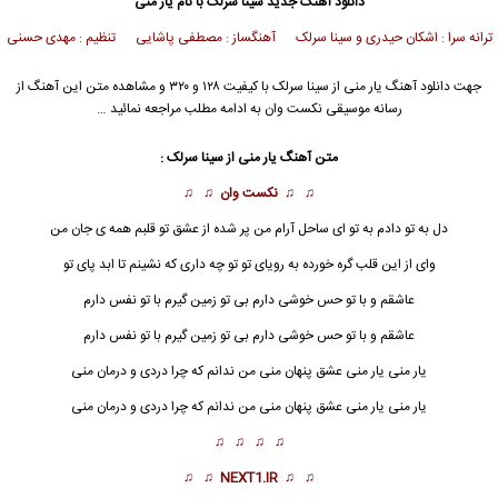
دانلود آهنگ جدید
سینا سرلک با نام یار منی
ترانه سرا : اشکان حیدری و سینا سرلک آهنگساز : مصطفی پاشایی تنظیم : مهدی حسنی
جهت دانلود آهنگ یار منی از سینا سرلک با کیفیت ۱۲۸ و ۳۲۰ و مشاهده متن این آهنگ از
رسانه موسیقی نکست وان به ادامه مطلب مراجعه نمائید …
متن آهنگ یار منی از سینا سرلک :
♫ ♫
نکست وان
♫ ♫
دل به تو دادم به تو ای ساحل آرام من پر شده از عشق تو قلبم همه ی جان من
وای از این قلب گره خورده به رویای تو تو چه داری که نشینم تا ابد پای تو
عاشقم و با تو حس خوشی دارم بی تو زمین گیرم با تو نفس دارم
عاشقم و با تو حس خوشی دارم بی تو زمین گیرم با تو نفس دارم
یار منی
یار منی عشق پنهان منی من ندانم که چرا دردی و درمان منی
یار منی یار منی عشق پنهان منی من ندانم که چرا دردی و درمان منی
♫ ♫ ♫ ♫
♫ ♫
NEXT1.IR
♫ ♫