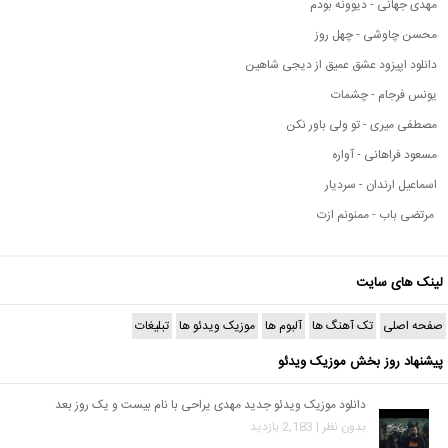
مهدی جهانی - دیوونه بودم
محسن چاوشی - چهل روز
دانلود اپیزود عشق عمیق از دیجی شاهین
یونس فرجام - چشمات
مصطفی میری - تو ولی باور نکن
مسعود فراهانی - آواره
اسماعیل ارندان - سردیار
مرتضی باب - ممنونم ازت
لینک های سایت
صفحه اصلی
تک آهنگ ها
آلبوم ها
موزیک ویدئو ها
تبلیغات
پیشنهاد روز بخش موزیک ویدئو
دانلود موزیک ویدئو جدید مهدی یراحی با نام بیست و یک روز بعد
بدون نظر | 2,183 بازدید