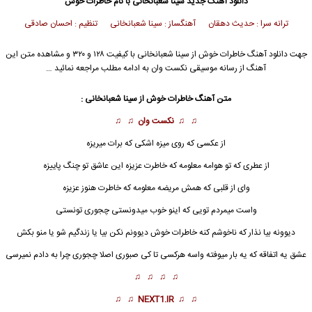
دانلود آهنگ جدید
سینا شعبانخانی
با نام خاطرات خوش
ترانه سرا : حدیث دهقان آهنگساز : سینا شعبانخانی تنظیم : احسان صادقی
جهت دانلود آهنگ خاطرات خوش از
سینا شعبانخانی
با کیفیت ۱۲۸ و ۳۲۰ و مشاهده متن این
آهنگ از رسانه موسیقی نکست وان به ادامه مطلب مراجعه نمائید …
متن آهنگ خاطرات خوش از
سینا شعبانخانی
:
♫ ♫
نکست وان
♫ ♫
از عکسی که روی میزه اشکی که برات میریزه
از عطری که تو هوامه معلومه که خاطرت عزیزه این عاشق تو چنگ پاییزه
وای از قلبی که همش مریضه معلومه که خاطرت هنوز عزیزه
واست میمردم تویی که اینو خوب میدونستی چجوری تونستی
دیوونه بیا نذار که ناخوشم کنه
خاطرات خوش
دیوونم نکن بیا یا زندگیم شو یا منو بکش
عشق یه اتفاقه که یه بار میوفته واسه هرکسی تا کی صبوری اصلا چجوری چرا به دادم نمیرسی
♫ ♫ ♫ ♫
♫ ♫
NEXT1.IR
♫ ♫