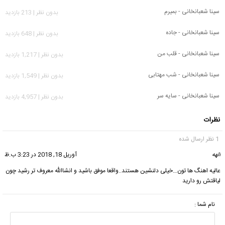
سینا شعبانخانی - بمیرم
بدون نظر | 213 بازدید
سینا شعبانخانی - جاده
بدون نظر | 648 بازدید
سینا شعبانخانی - قلب من
بدون نظر | 1,217 بازدید
سینا شعبانخانی - شب مهتابی
بدون نظر | 1,549 بازدید
سینا شعبانخانی - سایه سر
بدون نظر | 4,957 بازدید
نظرات
1 نظر ارسال شده
الهه
گفت:
آوریل 18, 2018 در 3:23 ب.ظ
عالیه اهنگ ها تون…خیلی دلنشین هستند..واقعا موفق باشید و انشاالله معروف تر رشید چون
لیاقتش رو دارید
نام شما :