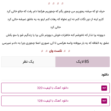
♫ ♫ ♫ ♫
حرف تو که میشه یجوریم من چجور بگم که چجوریم هرکجا دلم رفت که جاتو خالی کرد
کارم اینه از دور نگات کنم نه ازم نخواه که رهات کنم اینو به یه عاشق نمیشه حالی کرد
حالی کرد
دیوونه بیا نذار که ناخوشم کنه
خاطرات خوش
دیوونم نکن بیا یا زندگیم شو یا منو بکش
عشق یه اتفاقه که یه بار میوفته واسه هرکسی تا کی صبوری اصلا چجوری چرا به دادم نمیرسی
♫ ♫
نکست وان
♫ ♫
85 لایک
يک نظر
دانلود
دانلود آهنگ با کیفیت 320
mp3
دانلود آهنگ با کیفیت 128
mp3