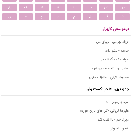
ص
ض
ط
ظ
ع
غ
ف
ق
ک
گ
ل
م
ن
و
ه
ی
درخواستی کاربران
فرزاد بهرامی - زیبای من
حامیم - یکیو دارم
نیواد - نیمه گمشدمی
سامی لو - تلخم همچو شراب
محمود التركي - عاشق مجنون
جدیدترین ها در نکست وان
سینا پارسیان - ادا
علیرضا قربانی - گل های باران خورده
مهراد جم - باز شب شد
شدو - ای وای