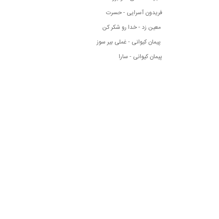
فریدون آسرایی - حسرت
معین زد - خدا رو شکر کن
پیمان کیوانی - غملی بیر سوز
پیمان کیوانی - سارا