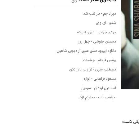
جدیدترین ها در نکست وان
مهراد جم - باز شب شد
شدو - ای وای
مهدی جهانی - دیوونه بودم
محسن چاوشی - چهل روز
دانلود اپیزود عشق عمیق از دیجی شاهین
یونس فرجام - چشمات
مصطفی میری - تو ولی باور نکن
مسعود فراهانی - آواره
اسماعیل ارندان - سردیار
مرتضی باب - ممنونم ازت
گ از رسانه موسیقی نکست