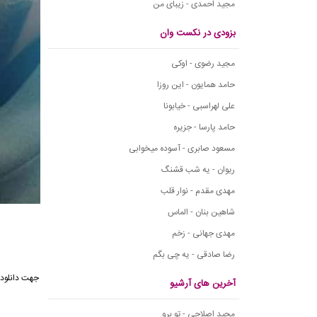
مجید احمدی - زیبای من
بزودی در نکست وان
مجید رضوی - اوکی
حامد همایون - این روزا
علی لهراسبی - خیابونا
حامد پارسا - جزیره
مسعود صابری - آسوده میخوابی
ریوان - یه شب قشنگ
مهدی مقدم - نوار قلب
شاهین بنان - الماس
مهدی جهانی - زخم
رضا صادقی - یه چی بگم
آخرین های آرشیو
مجید اصلاحی - تو برو