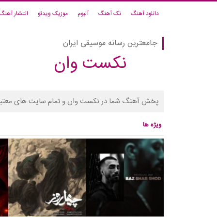
دانلود آهنگ
تک آهنگ
آلبوم
موزیک ویدئو
انتشار آهنگ
جامعترین رسانه موسیقی ایران
نکست وان
پخش آهنگ شما در نکست وان و تمام سایت های معتبر
ویژه ها