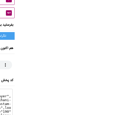
mp3
بفرستید بر
تلگرام
هم اکنون 
کد پخش ای