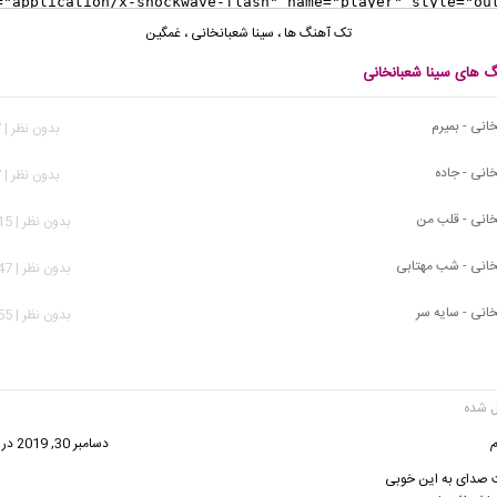
تک آهنگ ها
،
سینا شعبانخانی
،
غمگین
گ های سینا شعبانخانی
انی - بمیرم
بدون نظر | 207 بازدید
انی - جاده
بدون نظر | 647 بازدید
خانی - قلب من
بدون نظر | 1,215 بازدید
خانی - شب مهتابی
بدون نظر | 1,547 بازدید
خانی - سایه سر
بدون نظر | 4,955 بازدید
گفت:
دسامبر 30, 2019 در 2:49 ب.ظ
صدای به این خوبی