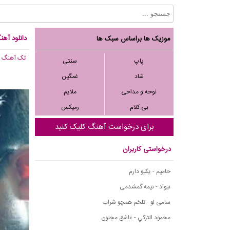
دانلود آهن
موزیک ها براساس سبک ها
تک آهنگ
, 435
پاپ
سنتی
شاد
غمگین
نوحه و مداحی
ملایم
بی کلام
رمیکس
برای درخواست آهنگ کلیک کنید
درخواستی کاربران
حامیم - یکیو دارم
نیواد - نیمه گمشدمی
سامی لو - تلخم همچو شراب
محمود التركي - عاشق مجنون