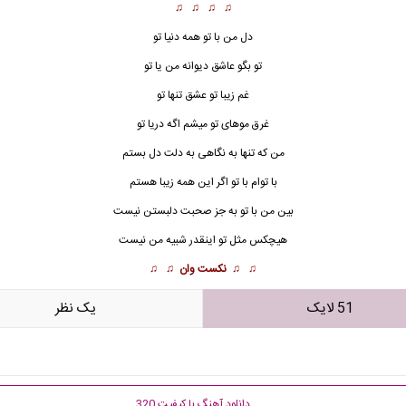
♫ ♫ ♫ ♫
دل من با تو همه دنیا تو
تو بگو عاشق دیوانه من یا تو
غم زیبا تو عشق تنها تو
غرق موهای تو میشم اگه دریا تو
من که تنها به نگاهی به دلت
دل
بستم
با توام با تو اگر این همه زیبا هستم
بین من با تو به جز صحبت دلبستن نیست
هیچکس مثل تو اینقدر شبیه من نیست
♫ ♫
نکست وان
♫ ♫
51 لایک
يک نظر
دانلود آهنگ با کیفیت 320