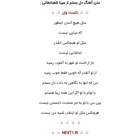
متن آهنگ دل بستم از سینا شعبانخانی :
♫ ♫
نکست وان
♫ ♫
مثل هیچ آمدن اینطور
که میایی نیست
مثل تو هیچکس انقدر
تماشایی نیست
باز از خنده تو شهر به آشوب رسید
از تو آنقدر که خوبی فقط خوب رسید
من که تنها به نگاهی به دلت
دل بستم
با توام با تو اگر این همه زیبا هستم
بین من با تو به جز صحبت دلبستن نیست
هیچکس مثل تو اینقدر شبیه من نیست
♫ ♫ ♫ ♫
♫ ♫
NEXT1.IR
♫ ♫