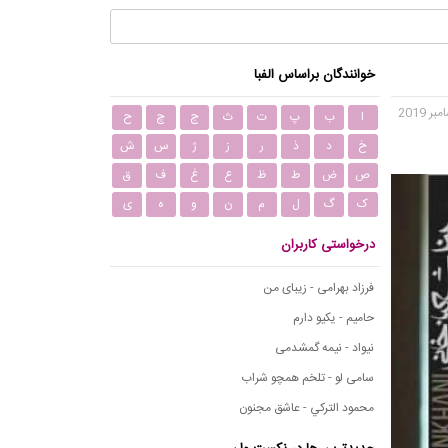
خوانندگان براساس الفبا
ا
ب
پ
ت
ث
ج
چ
ح
خ
د
ذ
ر
ز
ژ
س
ش
ص
ض
ط
ظ
ع
غ
ف
ق
ک
گ
ل
م
ن
و
ه
ی
درخواستی کاربران
فرزاد بهرامی - زیبای من
حامیم - یکیو دارم
نیواد - نیمه گمشدمی
سامی لو - تلخم همچو شراب
محمود التركي - عاشق مجنون