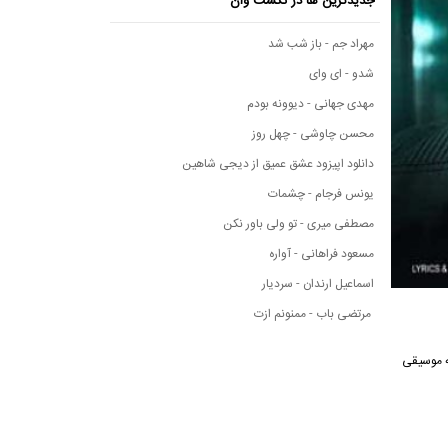
جدیدترین ها در نکست وان
مهراد جم - باز شب شد
شدو - ای وای
مهدی جهانی - دیوونه بودم
محسن چاوشی - چهل روز
دانلود اپیزود عشق عمیق از دیجی شاهین
یونس فرجام - چشمات
مصطفی میری - تو ولی باور نکن
مسعود فراهانی - آواره
اسماعیل ارندان - سردیار
مرتضی باب - ممنونم ازت
رسانه موسیقی