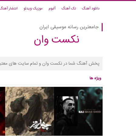
دانلود آهنگ
تک آهنگ
آلبوم
موزیک ویدئو
انتشار آهنگ
جامعترین رسانه موسیقی ایران
نکست وان
پخش آهنگ شما در نکست وان و تمام سایت های معتبر
ویژه ها