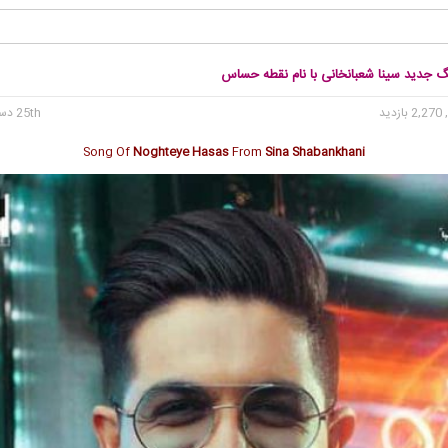
نگ جدید سینا شعبانخانی با نام نقطه حساس
2, بازدید
25th دسامبر 2021
Song Of
Noghteye Hasas
From
Sina Shabankhani