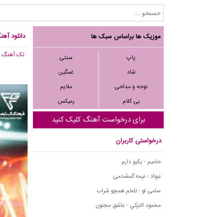
دانلود آه
موزیک ها براساس سبک ها
تک آهنگ
, 270
پاپ
سنتی
شاد
غمگین
نوحه و مداحی
ملایم
بی کلام
رمیکس
برای درخواست آهنگ کلیک کنید
درخواستی کاربران
حامیم - یکیو دارم
نیواد - نیمه گمشدمی
سامی لو - تلخم همچو شراب
محمود التركي - عاشق مجنون