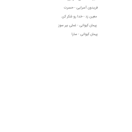
فریدون آسرایی - حسرت
معین زد - خدا رو شکر کن
پیمان کیوانی - غملی بیر سوز
پیمان کیوانی - سارا