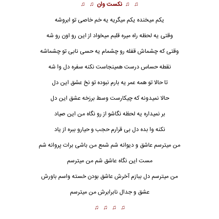
♫ ♫
نکست وان
♫ ♫
یکم میخنده یکم میگریه یه خم خاصی تو ابروشه
وقتی یه لحظه راه میره قلبم میخواد از این رو اون رو شه
وقتی که چشماش قفله رو چشمام یه حسی نابی تو چشماشه
نقطه حساس
درست همینجاست نکنه سفره دل وا شه
تا حالا تو همه عمر یه بارم نبوده تو نخ عشق این دل
حالا نمیدونه که چیکارست وسط برزخه عشق این دل
بر نمیداره یه لحظه نگاشو از رو نگاه من این صیاد
نکنه وا بده دل بی قرارم حجب و حیارو ببره از یاد
من میترسم عاشق و دیوانه شم شمع من باشی برات پروانه شم
مست این نگاه عاشق شم من میترسم
من میترسم دل ببازم آخرش عاشق بودن خسته واسم باورش
عشق و جدال نابرابرش من میترسم
♫ ♫ ♫ ♫