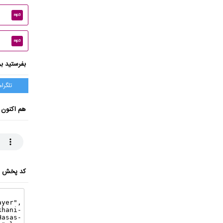
mp3
mp3
بفرستید بر
تلگرام
هم اکنون 
کد پخش ای