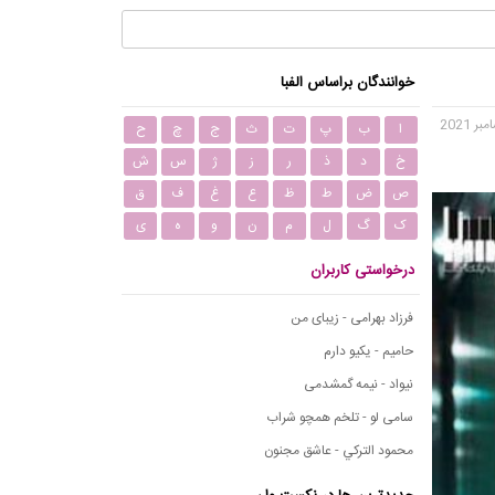
خوانندگان براساس الفبا
ا
ب
پ
ت
ث
ج
چ
ح
خ
د
ذ
ر
ز
ژ
س
ش
ص
ض
ط
ظ
ع
غ
ف
ق
ک
گ
ل
م
ن
و
ه
ی
درخواستی کاربران
فرزاد بهرامی - زیبای من
حامیم - یکیو دارم
نیواد - نیمه گمشدمی
سامی لو - تلخم همچو شراب
محمود التركي - عاشق مجنون