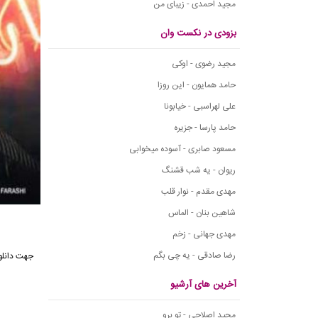
مجید احمدی - زیبای من
بزودی در نکست وان
مجید رضوی - اوکی
حامد همایون - این روزا
علی لهراسبی - خیابونا
حامد پارسا - جزیره
مسعود صابری - آسوده میخوابی
ریوان - یه شب قشنگ
مهدی مقدم - نوار قلب
شاهین بنان - الماس
مهدی جهانی - زخم
رضا صادقی - یه چی بگم
جهت دانل
آخرین های آرشیو
مجید اصلاحی - تو برو