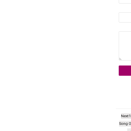
Next
Song O