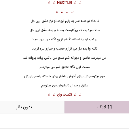
♫ ♫
NEXT1.IR
♫ ♫
♫ ♫ ♫ ♫
تا حالا تو همه عمر یه بارم نبوده تو نخ عشق این دل
حالا نمیدونه که چیکارست وسط برزخه عشق این دل
بر نمیداره یه لحظه نگاشو از رو نگاه من این صیاد
نکنه وا بده دل بی قرارم حجب و حیارو ببره از یاد
من میترسم عاشق و دیوانه شم شمع من باشی برات پروانه شم
مست این نگاه عاشق شم من میترسم
من میترسم دل ببازم آخرش عاشق بودن خسته واسم باورش
عشق و جدال نابرابرش من میترسم
♫ ♫
نکست وان
♫ ♫
11 لایک
بدون نظر