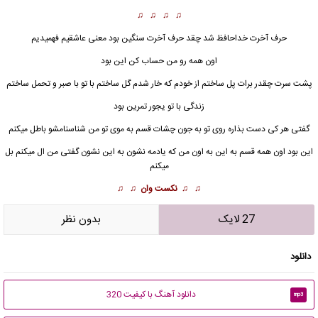
♫ ♫ ♫ ♫
حرف آخرت خداحافظ شد چقد حرف آخرت سنگین بود معنی عاشقیم فهمیدیم
اون همه رو من حساب کن این بود
پشت سرت چقدر برات پل ساختم از خودم که خار شدم گل ساختم با تو با صبر و تحمل ساختم
زندگی با تو یجور تمرین بود
گفتی هر کی دست بذاره روی تو به جون چشات قسم به موی تو من شناسنامشو باطل میکنم
این بود اون همه قسم به این به اون من که یادمه نشون به این نشون گفتی من
ال
میکنم بل
میکنم
♫ ♫
نکست وان
♫ ♫
27 لایک
بدون نظر
دانلود
دانلود آهنگ با کیفیت 320
mp3