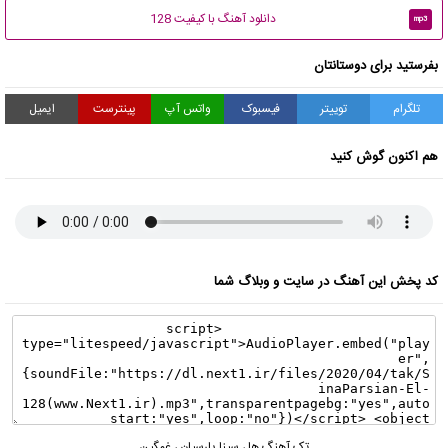
دانلود آهنگ با کیفیت 128
mp3
بفرستید برای دوستانتان
تلگرام
توییتر
فیسبوک
واتس آپ
پینترست
ایمیل
هم اکنون گوش کنید
کد پخش این آهنگ در سایت و وبلاگ شما
تک آهنگ ها
،
سینا پارسیان
،
غمگین