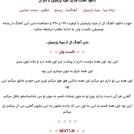
دانلود آهنگ جدید
سینا پارسیان
با نام ال
ترانه سرا : سینا پارسیان آهنگساز : پرستو تنظیم : محمد عباسی
جهت دانلود آهنگ ال از
سینا پارسیان
با کیفیت ۱۲۸ و ۳۲۰ و مشاهده متن این آهنگ از رسانه
موسیقی نکست وان به ادامه مطلب مراجعه نمائید …
متن آهنگ ال از
سینا پارسیان
:
♫ ♫
نکست وان
♫ ♫
این بود اون همه دوست دارم از پیشت نرم اون همه درد و بلات توی سرم
اون همه نازتو به جون میخرم این بود
اون همه بی تو دارم دق میکنم اون همه نباشی هق هق میکنم تورم عین خودم عاشق میکنم این
بود
گفتی هر کی دست بذاره روی تو به جون چشات قسم به موی تو من شناسنامشو باطل میکنم
این بود اون همه قسم به این به اون من که یادمه نشون به این نشون گفتی من
ال میکنم
بل
میکنم
♫ ♫ ♫ ♫
♫ ♫
NEXT1.IR
♫ ♫