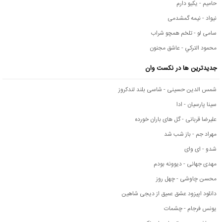
حامیم - یکیو دارم
نیواد - نیمه گمشدمی
سامی لو - تلخم همچو شراب
محمود التركي - عاشق مجنون
جدیدترین ها در نکست وان
شمس الدین حسینی - شاسی بلند لندکروز
سینا پارسیان - ادا
علیرضا قربانی - گل های باران خورده
مهراد جم - باز شب شد
شدو - ای وای
مهدی جهانی - دیوونه بودم
محسن چاوشی - چهل روز
دانلود اپیزود عشق عمیق از دیجی شاهین
یونس فرجام - چشمات