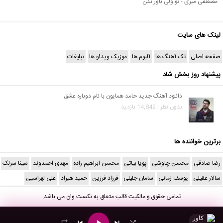
مصطفی میری - تو ولی باور نکن
لینک های سایت
صفحه اصلی
تک آهنگ ها
آلبوم ها
موزیک ویدئو ها
تبلیغات
پیشنهاد روز بخش شاد
دانلود آهنگ جدید حامد همایون با نام دوباره عشق
بدون نظر | 14,842 بازدید
برترین خواننده ها
رضا صادقی
محسن چاوشی
پویا بیاتی
محسن ابراهیم زاده
مهدی احمدوند
سینا سرلک
سالار عقیلی
یوسف زمانی
سامان جلیلی
فرزاد فرزین
حمید هیراد
علی لهراسبی
تمامی حقوق و مالکیت قالب متعلق به
نکست وان
می باشد.